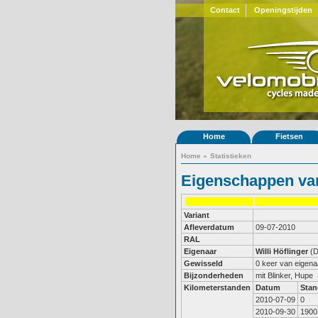
Contact
Openingstijden
Home
Fietsen
Home
»
Statistieken
Eigenschappen van
Variant
Afleverdatum
09-07-2010
RAL
Eigenaar
Willi Höflinger
(D
Gewisseld
0 keer van eigena
Bijzonderheden
Kilometerstanden
Datum
Stan
2010-07-09
0
2010-09-30
1900