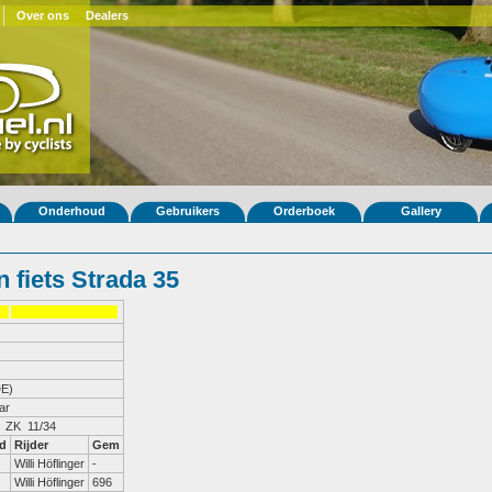
Over ons
Dealers
Onderhoud
Gebruikers
Orderboek
Gallery
 fiets Strada 35
E)
ar
d
Rijder
Gem
Willi Höflinger
-
Willi Höflinger
696