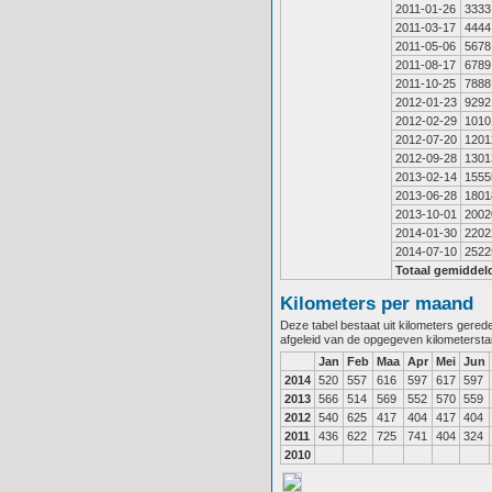
2011-01-26
3333
2011-03-17
4444
2011-05-06
5678
2011-08-17
6789
2011-10-25
7888
2012-01-23
9292
2012-02-29
1010
2012-07-20
1201
2012-09-28
1301
2013-02-14
1555
2013-06-28
1801
2013-10-01
2002
2014-01-30
2202
2014-07-10
2522
Totaal gemiddel
Kilometers per maand
Deze tabel bestaat uit kilometers gere
afgeleid van de opgegeven kilometerst
Jan
Feb
Maa
Apr
Mei
Jun
2014
520
557
616
597
617
597
2013
566
514
569
552
570
559
2012
540
625
417
404
417
404
2011
436
622
725
741
404
324
2010