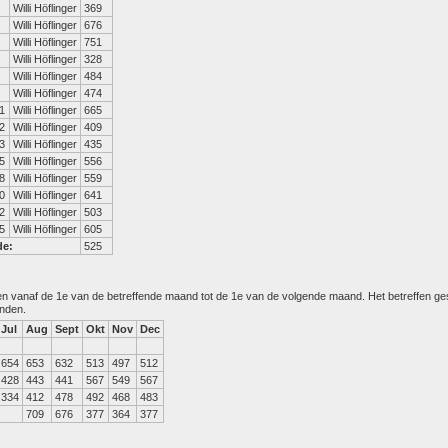
Willi Höflinger
369
Willi Höflinger
676
Willi Höflinger
751
Willi Höflinger
328
Willi Höflinger
484
Willi Höflinger
474
1
Willi Höflinger
665
2
Willi Höflinger
409
3
Willi Höflinger
435
5
Willi Höflinger
556
8
Willi Höflinger
559
0
Willi Höflinger
641
2
Willi Höflinger
503
5
Willi Höflinger
605
de:
525
den vanaf de 1e van de betreffende maand tot de 1e van de volgende maand. Het betreffen g
anden.
Jul
Aug
Sept
Okt
Nov
Dec
654
653
632
513
497
512
428
443
441
567
549
567
334
412
478
492
468
483
709
676
377
364
377