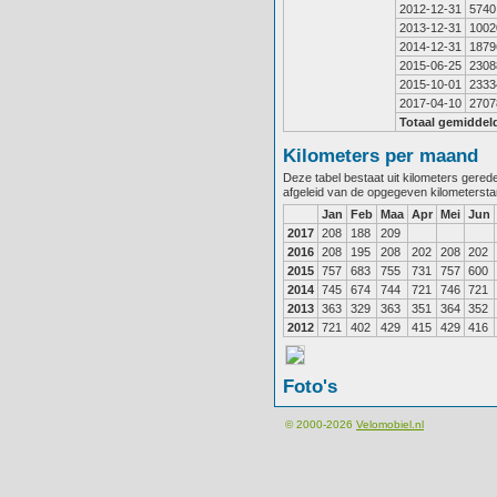
2012-12-31
5740
2013-12-31
1002
2014-12-31
1879
2015-06-25
2308
2015-10-01
2333
2017-04-10
2707
Totaal gemiddel
Kilometers per maand
Deze tabel bestaat uit kilometers gere
afgeleid van de opgegeven kilometerst
Jan
Feb
Maa
Apr
Mei
Jun
2017
208
188
209
2016
208
195
208
202
208
202
2015
757
683
755
731
757
600
2014
745
674
744
721
746
721
2013
363
329
363
351
364
352
2012
721
402
429
415
429
416
Foto's
© 2000-2026
Velomobiel.nl