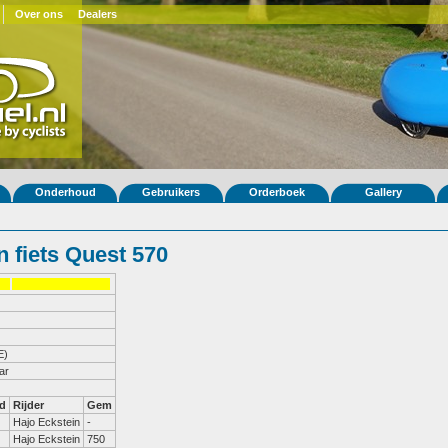
Over ons
Dealers
Onderhoud
Gebruikers
Orderboek
Gallery
 fiets Quest 570
E)
ar
d
Rijder
Gem
Hajo Eckstein
-
Hajo Eckstein
750