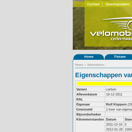
Contact
Openingstijden
Home
Fietsen
Home
»
Statistieken
Eigenschappen van
Variant
carbon
Afleverdatum
16-12-2011
RAL
Eigenaar
Rolf Küppers
(D
Gewisseld
1 keer van eigena
Bijzonderheden
Kilometerstanden
Datum
Stan
2011-12-16
0
2012-01-28
1060