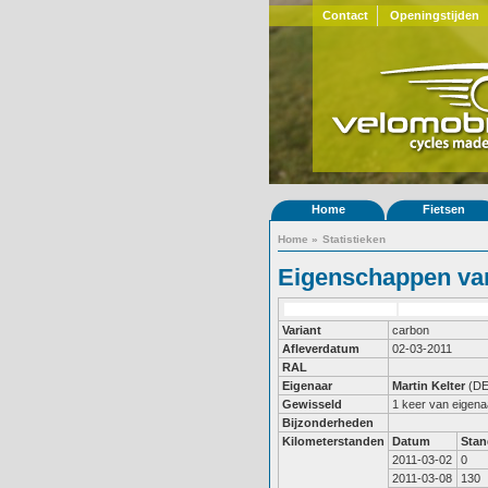
Contact
Openingstijden
Home
Fietsen
Home
»
Statistieken
Eigenschappen van
Variant
carbon
Afleverdatum
02-03-2011
RAL
Eigenaar
Martin Kelter
(DE
Gewisseld
1 keer van eigena
Bijzonderheden
Kilometerstanden
Datum
Stan
2011-03-02
0
2011-03-08
130