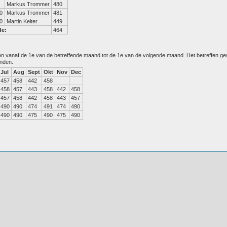
Markus Trommer
480
0
Markus Trommer
481
0
Martin Kelter
449
de:
464
den vanaf de 1e van de betreffende maand tot de 1e van de volgende maand. Het betreffen g
anden.
Jul
Aug
Sept
Okt
Nov
Dec
457
458
442
458
458
457
443
458
442
458
457
458
442
458
443
457
490
490
474
491
474
490
490
490
475
490
475
490