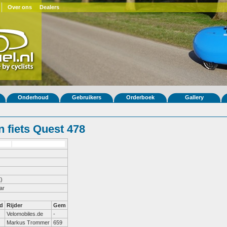
Over ons
Dealers
Onderhoud
Gebruikers
Orderboek
Gallery
 fiets Quest 478
)
ar
d
Rijder
Gem
Velomobiles.de
-
Markus Trommer
659