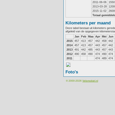
2011-06-06
1550
2013-03-28
1200
2015-11-02
2600
Totaal gemiddel
Kilometers per maand
Deze tabel bestaat uit kilometers gere
afgeleid van de opgegeven kilometerst
Jan
Feb
Maa
Apr
Mei
Jun
2015
457
413
457
442
458
442
2014
457
413
457
443
457
442
2013
491
442
485
443
457
443
2012
490
458
490
474
490
474
2011
474
489
474
Foto's
© 2000-2026
Velomobiel.nl