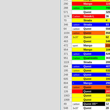
290
Mango
115
288
Quest
74
carbon
571
Quest
32
1174
Snoek-L
36
Carbon
70
Strada
4
346
Strada
93
carbon
64
Quest
55
carbon
1034
Quest
85
carbon
158
Quest
62
3x20"
463
Quest
54
472
Mango
22
sport
954
Mango
10
371
Quest
82
carbon
951
Quatrevelo
30
Carbon
1119
Strada
20
694
Quest
40
carbon
195
Quest
53
carbon
248
Quest
70
carbon
605
Quest
19
804
Mango
29
+
402
Quest
78
carbon
126
Quest
28
1063
Quest
33
1068
Quest
23
49
Quest XS
**
12
carbon
548
Quest
28
3x20"