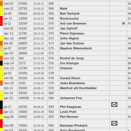
mei-02
67000
568
D
23-02-12
mei-12
20793
568
Mark
G
31-05-15
5
jul-09
89818
568
Bart Switynk
K
08-09-22
jan-11
12000
569
Roulcouche
G
16-10-12
0
jul-11
10269
570
Ard van Breemen
W
P
31-12-12
mei-02
41160
570
Jan Ophoff
05-05-08
apr-13
11780
570
Pierre Digneaux
29-12-14
dec-16
40987
572
John Highet
W
20-11-22
7
feb-05
60859
574
Jan Van Ochten
O
29-11-13
2
jul-07
62687
575
Maarten Weerenbeck
A
10-08-16
apr-03
38900
575
17-11-08
4
nov-15
360
576
Roelof de Jong
H
02-12-15
1
sep-14
1573
576
Urs Infanger
Be
17-12-14
9
nov-13
12790
577
Orlando
B
20-09-15
jul-03
32000
578
K
10-02-08
4
mrt-05
25200
578
Gerard Kloos
G
16-10-08
nov-24
3100
578
Jules Boetekees
A
27-04-25
6
okt-14
20000
579
Manfred v/d Hoofdakker
G
28-08-17
1
mrt-10
33342
580
02-01-15
apr-01
106000
580
Johannes Frei
H
21-06-16
7
jul-17
26292
583
Piet Kaagman
G
06-04-21
5
apr-21
33000
583
Levin Pold
09-01-26
7
aug-06
42982
583
Piet Mooren
K
19-09-12
7
mei-08
76362
584
Bastiaan Prickartz
31-03-19
okt-03
39200
585
Arno Ruckwardt
x
29-04-09