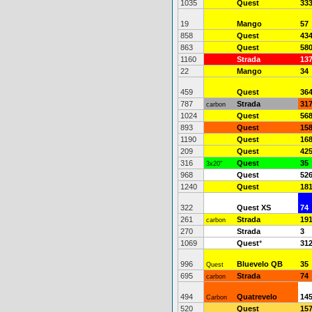
1035
Quest
33
19
Mango
57
858
Quest
43
863
Quest
58
1160
Strada
13
22
Mango
34
459
Quest
36
787
Strada
31
carbon
1024
Quest
56
893
Quest
15
1190
Quest
16
209
Quest
42
316
Quest
35
3x20"
968
Quest
52
1240
Quest
18
322
Quest XS
74
261
Strada
19
carbon
270
Strada
3
1069
Quest
*
31
996
Bluevelo QB
35
Quest
695
Strada
74
carbon
494
Quatrevelo
14
Carbon
520
Quest
15