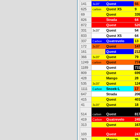
141
Quest
55
3x20"
625
Quest XS
9
carbon
69
Quest
33
826
Strada
64
872
Quest
52
331
Quest
54
3x20"
833
Quest XS
64
337
Quatrevelo
13
Carbon
172
Quest
14
3x20"
161
Quest
21
366
Quest
79
3x20"
1249
Quest
77
carbon
1189
Quest
73
809
Quest
69
428
Mango
28
535
Quest
12
3x20"
1111
Snoek-L
17
Carbon
647
Strada
20
415
Quest
40
41
Quest
18
3x20"
514
Quest
81
carbon
419
Quatrevelo
24
Carbon
313
Quest
16
103
Quest
24
363
Mango
35