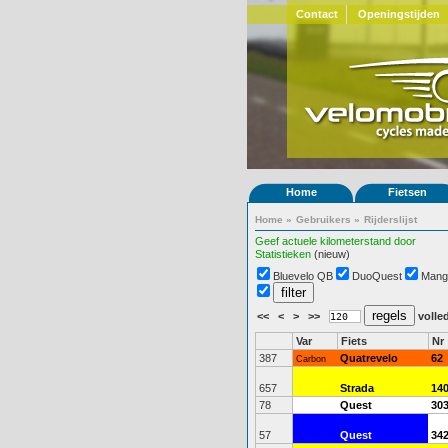
Contact
Openingstijden
Home
Fietsen
Home
»
Gebruikers
»
Rijderslijst
Geef actuele kilometerstand door
Statistieken
(nieuw)
Bluevelo QB
DuoQuest
Mang
<<
<
>
>>
volled
Var
Fiets
Nr
387
Quatrevelo
62
Carbon
657
Strada
14
78
Quest
30
57
Quest
34