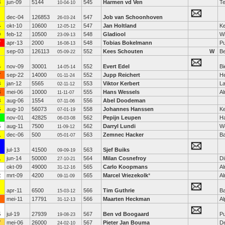
3
jun-09
5144
545
Harmen vd Ven
Te
10-04-10
dec-04
126853
547
Job van Schoonhoven
26-03-24
4
okt-10
10600
547
Jan Holtland
Ke
12-05-12
0
feb-12
10500
548
Gladiool
W
23-09-13
7
apr-13
2000
548
Tobias Bokelmann
Pu
16-08-13
sep-03
126113
552
Kees Schouten
W
Be
05-09-22
4
nov-09
30001
552
Evert Edel
Bi
14-05-14
7
sep-22
14000
552
Jupp Reichert
H
01-11-24
8
jan-12
5565
553
Viktor Kerbert
L
02-11-12
8
mei-06
10000
555
Hans Wessels
Al
11-11-07
8
aug-06
1554
556
Abel Doodeman
07-11-06
5
aug-10
56073
558
Johannes Hanssen
Ke
07-01-19
nov-01
42825
562
Pepijn Leupen
H
06-03-08
6
aug-11
7500
562
Darryl Lundi
We
11-09-12
1
dec-06
500
563
Zemnec Hacker
B
05-01-07
jul-13
41500
563
Sjef Buiks
09-09-19
1
jun-14
50000
564
Milan Cosnefroy
Di
27-10-21
okt-09
49000
565
Carlo Koopmans
A
31-12-16
2
mrt-09
4200
565
Marcel Vriezekolk
*
A
09-11-09
apr-11
6500
566
Tim Guthrie
Ba
15-03-12
mei-11
17791
566
Maarten Heckman
Al
31-12-13
5
jul-19
27939
567
Ben vd Boogaard
P
19-08-23
7
mei-06
26000
567
Pieter Jan Bouma
D
24-02-10