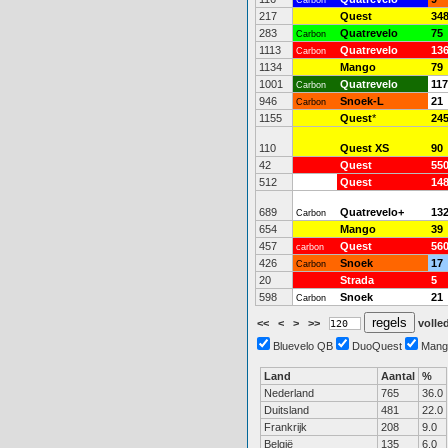
Carbon
217
Quest
34
283
Quatrevelo
75
Carbon
1113
Quatrevelo
13
Carbon
1134
Mango
79
1001
Quatrevelo
117
Carbon
946
Snoek-L
21
Carbon
1155
Quest
*
24
110
Quest XS
90
42
Quest
55
512
Quest
14
689
Quatrevelo+
13
Carbon
654
Mango
39
457
Quest
56
carbon
426
Snoek
17
Carbon
20
Strada
5
598
Snoek
21
Carbon
<<
<
>
>>
volled
Bluevelo QB
DuoQuest
Mang
Land
Aantal
%
Nederland
765
36.0
Duitsland
481
22.0
Frankrijk
208
9.0
België
135
6.0