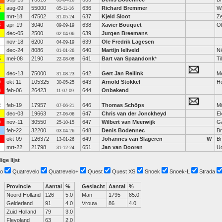
03-04-26
8
aug-09
55000
636
Richard Bremmer
W
05-11-16
mrt-18
47502
637
Kjeld Sloot
Z
31-05-24
6
apr-19
3040
638
Xavier Bouquet
O
09-09-19
dec-05
2500
639
Jurgen Breemans
02-04-06
nov-18
6200
639
Ole Fredrik Lagesen
04-09-19
dec-24
8086
640
Martijn leliveld
N
01-01-26
5
mei-08
2190
641
Bart van Spaandonk
*
Ti
22-08-08
dec-13
75000
642
Gert Jan Reilink
M
31-08-23
0
okt-11
105325
643
Arnold Stokkel
H
30-05-25
8
feb-06
26423
644
Onbekend
11-07-09
2
feb-19
17957
646
Thomas Schöps
M
07-06-21
dec-03
19663
647
Chris van der Jonckheyd
E
27-06-06
0
nov-11
30550
647
Wilbert van Meerwijk
G
25-10-15
feb-22
32200
648
Denis Bodennec
Br
03-04-26
okt-09
126372
649
Johannes van Slageren
W
B
13-01-26
mrt-22
21798
651
Jan van Dooren
U
31-12-24
ige lijst
o
Quatrevelo
Quatrevelo+
Quest
Quest XS
Snoek
Snoek-L
Strada
Provincie
Aantal
%
Geslacht
Aantal
%
Noord Holland
126
5.0
Man
1795
85.0
Gelderland
91
4.0
Vrouw
86
4.0
Zuid Holland
79
3.0
Flevoland
63
2.0