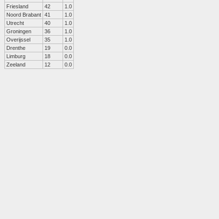
Friesland
42
1.0
Noord Brabant
41
1.0
Utrecht
40
1.0
Groningen
36
1.0
Overijssel
35
1.0
Drenthe
19
0.0
Limburg
18
0.0
Zeeland
12
0.0