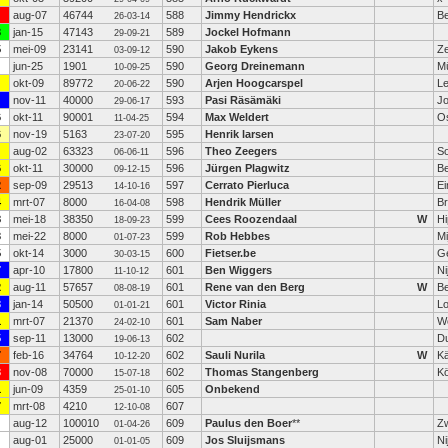
aug-07
46744
588
Jimmy Hendrickx
Be
26-03-14
3
jan-15
47143
589
Jockel Hofmann
29-09-21
5
mei-09
23141
590
Jakob Eykens
Z
03-09-12
jun-25
1901
590
Georg Dreinemann
M
10-09-25
okt-09
89772
590
Arjen Hoogcarspel
L
20-06-22
nov-11
40000
593
Pasi Räsämäki
J
29-06-17
6
okt-11
90001
594
Max Weldert
O
11-04-25
6
nov-19
5163
595
Henrik larsen
23-07-20
aug-02
63323
596
Theo Zeegers
S
06-06-11
6
okt-11
30000
596
Jürgen Plagwitz
B
09-12-15
2
sep-09
29513
597
Cerrato Pierluca
E
14-10-16
4
mrt-07
8000
598
Hendrik Müller
Br
16-04-08
8
mei-18
38350
599
Cees Roozendaal
W
Hi
18-09-23
3
mei-22
8000
599
Rob Hebbes
Mi
01-07-23
5
okt-14
3000
600
Fietser.be
G
30-03-15
7
apr-10
17800
601
Ben Wiggers
Ni
11-10-12
2
aug-11
57657
601
Rene van den Berg
W
B
08-08-19
3
jan-14
50500
601
Victor Rinia
Lo
01-01-21
1
mrt-07
21370
601
Sam Naber
W
24-02-10
5
sep-11
13000
602
Du
19-06-13
7
feb-16
34764
602
Sauli Nurila
W
Kä
10-12-20
3
nov-08
70000
602
Thomas Stangenberg
Kö
15-07-18
1
jun-09
4359
605
Onbekend
25-01-10
7
mrt-08
4210
607
12-10-08
aug-12
100010
609
Paulus den Boer
**
Zw
01-04-26
aug-01
25000
609
Jos Sluijsmans
N
01-01-05