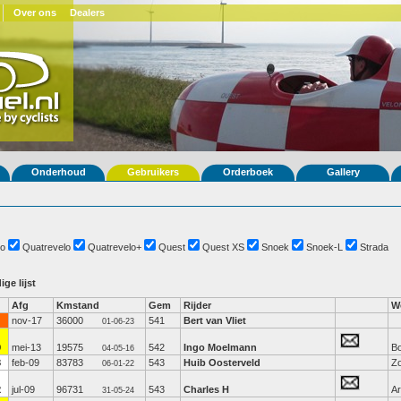
Over ons
Dealers
Onderhoud
Gebruikers
Orderboek
Gallery
o
Quatrevelo
Quatrevelo+
Quest
Quest XS
Snoek
Snoek-L
Strada
ige lijst
Afg
Kmstand
Gem
Rijder
W
nov-17
36000
541
Bert van Vliet
01-06-23
0
mei-13
19575
542
Ingo Moelmann
Bo
04-05-16
3
feb-09
83783
543
Huib Oosterveld
Z
06-01-22
2
jul-09
96731
543
Charles H
A
31-05-24