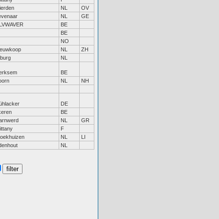
ierden
NL
OV
evenaar
NL
GE
LVWAVER
BE
BE
NO
ieuwkoop
NL
ZH
lburg
NL
erksem
BE
oorn
NL
NH
ühlacker
DE
keren
BE
arnwerd
NL
GR
ittany
F
roekhuizen
NL
LI
denhout
NL