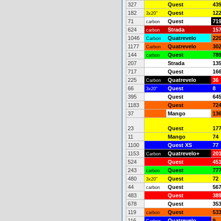
327
Quest
43
182
Quest
12
3x20"
71
Quest
71
carbon
624
Strada
15
carbon
1046
Quatrevelo
22
Carbon
1177
Quatrevelo
30
Carbon
144
Quest
78
carbon
207
Strada
13
717
Quest
16
225
Quatrevelo
36
Carbon
66
Quest
8
3x20"
395
Quest
64
1183
Quest
72
37
Mango
13
23
Quest
17
11
Mango
74
1100
Quest XS
77
1153
Quatrevelo+
20
Carbon
524
Quest
45
243
Quest
77
carbon
480
Quest
72
3x20"
44
Quest
56
carbon
483
Quest
38
678
Quest
35
119
Quest
53
carbon
116
Quatrevelo
9