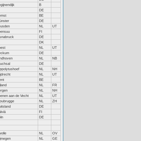
gijnendijk
B
DE
emst
BE
ünster
DE
eusden
NL
UT
oensuu
FI
snabruck
DE
DK
oest
NL
UT
eckum
DE
indhoven
NL
NB
uchsal
DE
ppolytushoef
NL
NH
jdrecht
NL
UT
ent
BE
jland
NL
FR
ergen
NL
NH
enen aan de Vecht
NL
UT
oubrugge
NL
ZH
itsland
DE
lviä
FI
ln
DE
olle
NL
OV
ijmegen
NL
GE