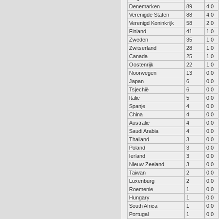
Denemarken
89
4.0
Verenigde Staten
88
4.0
Verenigd Koninkrijk
58
2.0
Finland
41
1.0
Zweden
35
1.0
Zwitserland
28
1.0
Canada
25
1.0
Oostenrijk
22
1.0
Noorwegen
13
0.0
Japan
6
0.0
Tsjechië
6
0.0
Italië
5
0.0
Spanje
4
0.0
China
4
0.0
Australië
4
0.0
Saudi Arabia
4
0.0
Thailand
3
0.0
Poland
3
0.0
Ierland
3
0.0
Nieuw Zeeland
3
0.0
Taiwan
2
0.0
Luxenburg
2
0.0
Roemenie
1
0.0
Hungary
1
0.0
South Africa
1
0.0
Portugal
1
0.0