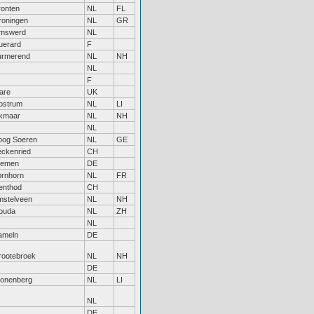
ronten
NL
FL
roningen
NL
GR
imswerd
NL
uerard
F
urmerend
NL
NH
NL
F
are
UK
ostrum
NL
LI
lkmaar
NL
NH
NL
oog Soeren
NL
GE
ckenried
CH
remen
DE
ornhorn
NL
FR
enthod
CH
mstelveen
NL
NH
ouda
NL
ZH
NL
ameln
DE
rootebroek
NL
NH
DE
ronenberg
NL
LI
NL
DE