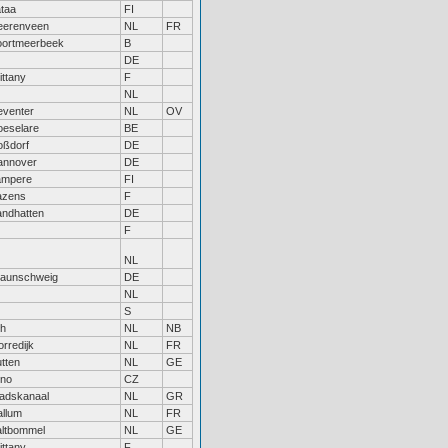
taa
FI
eerenveen
NL
FR
oortmeerbeek
B
DE
ittany
F
NL
eventer
NL
OV
oeselare
BE
oßdorf
DE
annover
DE
ampere
FI
azens
F
ndhatten
DE
F
NL
raunschweig
DE
NL
S
th
NL
NB
rredijk
NL
FR
tten
NL
GE
rno
CZ
adskanaal
NL
GR
llum
NL
FR
altbommel
NL
GE
ittany
F