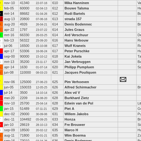
9
nov-10
41340
610
Mika Hanninen
Va
22-07-16
2
feb-05
60000
612
Bouwe Talsma
H
02-04-13
9
mrt-14
88682
612
Rudi Bartels
B
01-04-26
7
aug-13
20800
613
strada 157
07-06-16
0
aug-20
4926
614
Denis Bodennec
Br
26-04-21
2
apr-22
1797
614
Jules Graus
23-07-22
9
mrt-16
66330
614
Ard Verschuur
D
26-03-25
5
feb-13
56322
616
Hans Verbouw
R
25-09-20
6
jul-06
16500
617
Wulf Kraneis
R
15-10-08
apr-17
53306
617
Peter Purschke
H
16-06-24
sep-00
90000
618
Kai Jokela
T
15-10-12
5
mrt-13
35200
620
Jan Verbruggen
B
23-11-17
4
apr-14
1630
620
Philipp Pumpluen
Sa
01-07-14
6
jun-08
110000
621
Jacques Pouliquen
08-03-23
7
nov-06
125000
625
Pim Verhoeven
27-06-23
jun-05
150033
626
Alfred Schirmacher
B
12-05-25
jul-14
3500
626
Alex vd V
14-10-14
1
mei-20
2209
628
Burkhard Zietz
24-08-20
1
nov-10
25700
628
Edwin van de Pol
Li
25-04-14
7
jan-15
51489
629
Piet A
Go
07-11-21
dec-02
29000
631
Willem Jakobs
Pu
30-09-06
7
dec-11
104492
633
Honza
B
05-09-25
9
jan-10
28619
634
Fre Brouwer
St
28-10-13
3
sep-09
18500
635
Marco H
Ha
20-02-12
3
aug-11
71800
635
Wim Boerma
Z
10-01-21
sep-16
73010
636
Denis Bodennec
Br