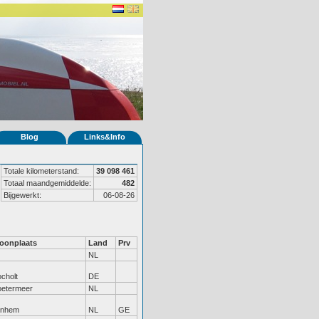
Blog
Links&Info
Totale kilometerstand:
39 098 461
Totaal maandgemiddelde:
482
Bijgewerkt:
06-08-26
oonplaats
Land
Prv
NL
cholt
DE
oetermeer
NL
rnhem
NL
GE