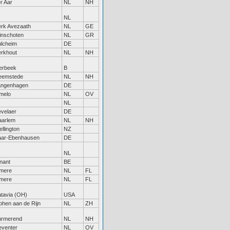
r Aar
NL
NH
NL
rk Avezaath
NL
GE
inschoten
NL
GR
lcheim
DE
rkhout
NL
NH
erbeek
B
eemstede
NL
NH
angenhagen
DE
melo
NL
OV
NL
velaer
DE
aarlem
NL
NH
llington
NZ
aar-Ebenhausen
DE
NL
nant
BE
lmere
NL
FL
lmere
NL
FL
tavia (OH)
USA
phen aan de Rijn
NL
ZH
urmerend
NL
NH
eventer
NL
OV