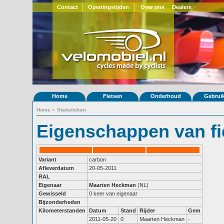
Contact
Openingstijden
Over ons
Dealers
Home
Fietsen
Onderhoud
Gebrui
Home
»
Statistieken
Eigenschappen van fi
Variant
carbon
Afleverdatum
20-05-2011
RAL
Eigenaar
Maarten Heckman
(NL)
Gewisseld
0 keer van eigenaar
Bijzonderheden
Kilometerstanden
Datum
Stand
Rijder
Gem
2011-05-20
0
Maarten Heckman
-