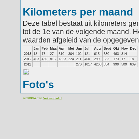
Kilometers per maand
Deze tabel bestaat uit kilometers g
tot de 1e van de volgende maand. He
waarden afgeleid van de opgegeven
Jan
Feb
Maa
Apr
Mei
Jun
Jul
Aug
Sept
Okt
Nov
Dec
2013
18
17
27
310
304
102
121
615
630
463
314
2012
463
436
815
1823
224
211
460
299
533
173
17
18
2011
270
1017
4268
334
999
509
639
Foto's
© 2000-2026
Velomobiel.nl