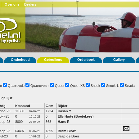
Over ons
Dealers
Onderhoud
Gebruikers
Orderboek
Gallery
o
Quatrevelo
Quatrevelo+
Quest
Quest XS
Snoek
Snoek-L
Strada
ige lijst
Afg
Kmstand
Gem
Rijder
dec-23
11860
1734
Hasan Y
07-07-24
okt-23
0
0
Elly Harte (Boetekees)
10-10-23
sep-23
8000
368
Hans R
27-06-25
sep-23
64407
1895
Bram Blok
*
05-07-26
jul-23
0
0
Jaap de Boer
14-07-23