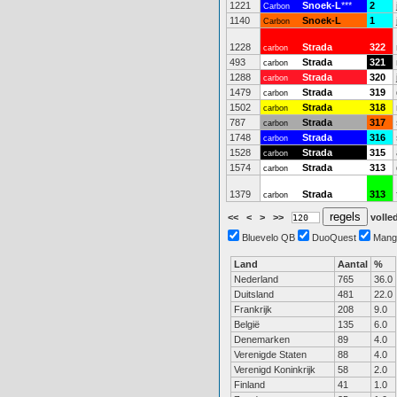
1221
Snoek-L
***
2
Carbon
1140
Snoek-L
1
Carbon
1228
Strada
322
carbon
493
Strada
321
carbon
1288
Strada
320
carbon
1479
Strada
319
carbon
1502
Strada
318
carbon
787
Strada
317
carbon
1748
Strada
316
carbon
1528
Strada
315
carbon
1574
Strada
313
carbon
1379
Strada
313
carbon
<<
<
>
>>
volled
Bluevelo QB
DuoQuest
Mang
Land
Aantal
%
Nederland
765
36.0
Duitsland
481
22.0
Frankrijk
208
9.0
België
135
6.0
Denemarken
89
4.0
Verenigde Staten
88
4.0
Verenigd Koninkrijk
58
2.0
Finland
41
1.0