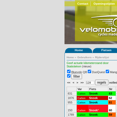
Contact
Openingstijden
Home
Fietsen
Home
»
Gebruikers
»
Rijderslijst
Geef actuele kilometerstand door
Statistieken
(nieuw)
Bluevelo QB
DuoQuest
Mang
<<
<
>
>>
volled
Var
Fiets
Nr
831
Snoek
63
Carbon
1876
Snoek
62
Carbon
955
Snoek
61
Carbon
150
Snoek
*
60
Carbon
1789
Snoek
59
Carbon