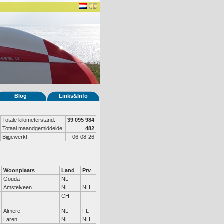
Blog
Links&Info
Totale kilometerstand:
39 095 984
Totaal maandgemiddelde:
482
Bijgewerkt:
06-08-26
Woonplaats
Land
Prv
Gouda
NL
Amstelveen
NL
NH
CH
Almere
NL
FL
Laren
NL
NH