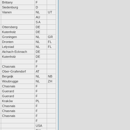
Brittany
F
Siedenburg
D
Vianen
NL
UT
AU
S A
Ottersberg
DE
Kutenholz
DE
Groningen
NL
GR
Dronten
NL
FL
Lelystad
NL
FL
Aichach-Ecknach
DE
Kutenholz
DE
F
Chasnais
F
Ober-Grafendorf
AT
Bergeijk
NL
NB
Woubrugge
NL
ZH
Chasnais
F
Guerard
F
Guerard
F
Kraków
PL
Chasnais
F
Chasnais
F
Chasnais
F
F
USA