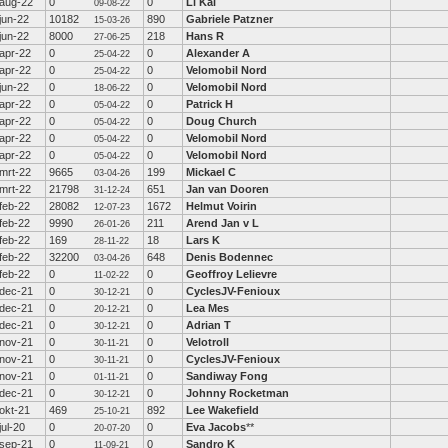
aug-22
0
0
Li Kai
09-08-22
jun-22
10182
890
Gabriele Patzner
15-03-26
jun-22
8000
218
Hans R
27-06-25
apr-22
0
0
Alexander A
25-04-22
apr-22
0
0
Velomobil Nord
25-04-22
jun-22
0
0
Velomobil Nord
18-06-22
apr-22
0
0
Patrick H
05-04-22
apr-22
0
0
Doug Church
05-04-22
apr-22
0
0
Velomobil Nord
05-04-22
apr-22
0
0
Velomobil Nord
05-04-22
mrt-22
9665
199
Mickael C
03-04-26
mrt-22
21798
651
Jan van Dooren
31-12-24
feb-22
28082
1672
Helmut Voirin
12-07-23
feb-22
9990
211
Arend Jan v L
26-01-26
feb-22
169
18
Lars K
28-11-22
feb-22
32200
648
Denis Bodennec
03-04-26
feb-22
0
0
Geoffroy Lelievre
11-02-22
dec-21
0
0
CyclesJV-Fenioux
30-12-21
dec-21
0
0
Lea Mes
20-12-21
dec-21
0
0
Adrian T
30-12-21
nov-21
0
0
Velotroll
30-11-21
nov-21
0
0
CyclesJV-Fenioux
30-11-21
nov-21
0
0
Sandiway Fong
01-11-21
dec-21
0
0
Johnny Rocketman
30-12-21
okt-21
469
892
Lee Wakefield
25-10-21
jul-20
0
0
Eva Jacobs
**
20-07-20
sep-21
0
0
Sandro K
11-09-21