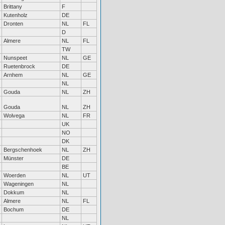
Brittany
F
Kutenholz
DE
Dronten
NL
FL
D
Almere
NL
FL
TW
Nunspeet
NL
GE
Ruetenbrock
DE
Arnhem
NL
GE
NL
Gouda
NL
ZH
Gouda
NL
ZH
Wolvega
NL
FR
UK
NO
DK
Bergschenhoek
NL
ZH
Münster
DE
BE
Woerden
NL
UT
Wageningen
NL
Dokkum
NL
Almere
NL
FL
Bochum
DE
NL