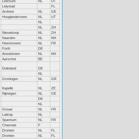
Leersum
NL
UT
Lelystad
FL
Arnhem
NL
GE
Hooglanderveen
NL
UT
NL
NL
ZH
Nieuwkoop
NL
ZH
Naarden
NL
NH
Heerenveen
NL
FR
Fürth
DE
Amstelveen
NL
NH
Aarschot
BE
Duitsland
DE
NL
Groningen
NL
GR
Kapelle
NL
ZE
Nijmegen
NL
GE
DK
NL
Grouw
NL
FR
Lattrop
NL
Spannum
NL
FR
Chasnais
F
Dronten
NL
FL
Dronten
NL
FL