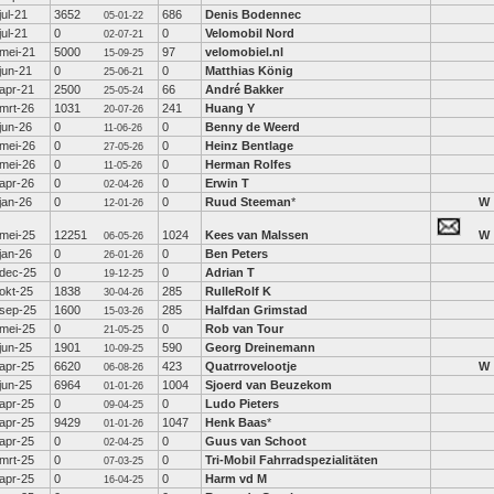
jul-21
3652
686
Denis Bodennec
05-01-22
jul-21
0
0
Velomobil Nord
02-07-21
mei-21
5000
97
velomobiel.nl
15-09-25
jun-21
0
0
Matthias König
25-06-21
apr-21
2500
66
André Bakker
25-05-24
mrt-26
1031
241
Huang Y
20-07-26
jun-26
0
0
Benny de Weerd
11-06-26
mei-26
0
0
Heinz Bentlage
27-05-26
mei-26
0
0
Herman Rolfes
11-05-26
apr-26
0
0
Erwin T
02-04-26
jan-26
0
0
Ruud Steeman
*
W
12-01-26
mei-25
12251
1024
Kees van Malssen
W
06-05-26
jan-26
0
0
Ben Peters
26-01-26
dec-25
0
0
Adrian T
19-12-25
okt-25
1838
285
RulleRolf K
30-04-26
sep-25
1600
285
Halfdan Grimstad
15-03-26
mei-25
0
0
Rob van Tour
21-05-25
jun-25
1901
590
Georg Dreinemann
10-09-25
apr-25
6620
423
Quatrrovelootje
W
06-08-26
jun-25
6964
1004
Sjoerd van Beuzekom
01-01-26
apr-25
0
0
Ludo Pieters
09-04-25
apr-25
9429
1047
Henk Baas
*
01-01-26
apr-25
0
0
Guus van Schoot
02-04-25
mrt-25
0
0
Tri-Mobil Fahrradspezialitäten
07-03-25
apr-25
0
0
Harm vd M
16-04-25