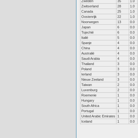
Zweden
35
1.0
Zwitserland
28
1.0
Canada
25
1.0
Oostenrijk
22
1.0
Noorwegen
13
0.0
Japan
6
0.0
Tsjechië
6
0.0
Italië
5
0.0
Spanje
4
0.0
China
4
0.0
Australië
4
0.0
Saudi Arabia
4
0.0
Thailand
3
0.0
Poland
3
0.0
Ierland
3
0.0
Nieuw Zeeland
3
0.0
Taiwan
2
0.0
Luxenburg
2
0.0
Roemenie
1
0.0
Hungary
1
0.0
South Africa
1
0.0
Portugal
1
0.0
United Arabic Emirates
1
0.0
Iceland
1
0.0