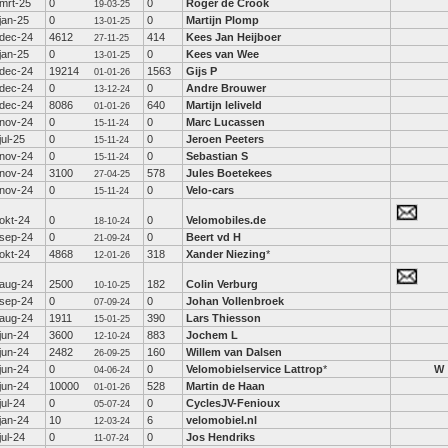
mrt-25
0
0
Roger de Crook
19-03-25
jan-25
0
0
Martijn Plomp
13-01-25
dec-24
4612
414
Kees Jan Heijboer
27-11-25
jan-25
0
0
Kees van Wee
13-01-25
dec-24
19214
1563
Gijs P
01-01-26
dec-24
0
0
Andre Brouwer
13-12-24
dec-24
8086
640
Martijn leliveld
01-01-26
nov-24
0
0
Marc Lucassen
15-11-24
jul-25
0
0
Jeroen Peeters
15-11-24
nov-24
0
0
Sebastian S
15-11-24
nov-24
3100
578
Jules Boetekees
27-04-25
nov-24
0
0
Velo-cars
15-11-24
okt-24
0
0
Velomobiles.de
18-10-24
sep-24
0
0
Beert vd H
21-09-24
okt-24
4868
318
Xander Niezing
*
12-01-26
aug-24
2500
182
Colin Verburg
10-10-25
sep-24
0
0
Johan Vollenbroek
07-09-24
aug-24
1911
390
Lars Thiesson
15-01-25
jun-24
3600
883
Jochem L
12-10-24
jun-24
2482
160
Willem van Dalsen
26-09-25
jun-24
0
0
Velomobielservice Lattrop
*
W
04-06-24
jun-24
10000
528
Martin de Haan
01-01-26
jul-24
0
0
CyclesJV-Fenioux
05-07-24
jan-24
10
6
velomobiel.nl
12-03-24
jul-24
0
0
Jos Hendriks
11-07-24