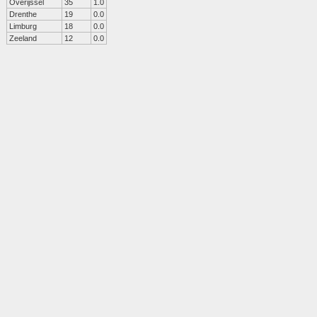
Overijssel
35
1.0
Drenthe
19
0.0
Limburg
18
0.0
Zeeland
12
0.0