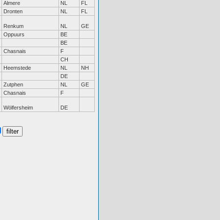
Almere
NL
FL
Dronten
NL
FL
Renkum
NL
GE
Oppuurs
BE
BE
Chasnais
F
CH
Heemstede
NL
NH
DE
Zutphen
NL
GE
Chasnais
F
Wölfersheim
DE