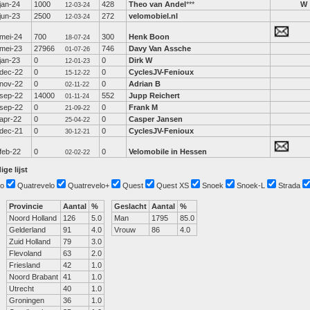
jan-24
1000
428
Theo van Andel
***
W
12-03-24
jun-23
2500
272
velomobiel.nl
12-03-24
mei-24
700
300
Henk Boon
18-07-24
mei-23
27966
746
Davy Van Assche
01-07-26
jan-23
0
0
Dirk W
12-01-23
dec-22
0
0
CyclesJV-Fenioux
15-12-22
nov-22
0
0
Adrian B
02-11-22
sep-22
14000
552
Jupp Reichert
01-11-24
sep-22
0
0
Frank M
21-09-22
apr-22
0
0
Casper Jansen
25-04-22
dec-21
0
0
CyclesJV-Fenioux
30-12-21
feb-22
0
0
Velomobile in Hessen
02-02-22
ige lijst
o
Quatrevelo
Quatrevelo+
Quest
Quest XS
Snoek
Snoek-L
Strada
Provincie
Aantal
%
Geslacht
Aantal
%
Noord Holland
126
5.0
Man
1795
85.0
Gelderland
91
4.0
Vrouw
86
4.0
Zuid Holland
79
3.0
Flevoland
63
2.0
Friesland
42
1.0
Noord Brabant
41
1.0
Utrecht
40
1.0
Groningen
36
1.0