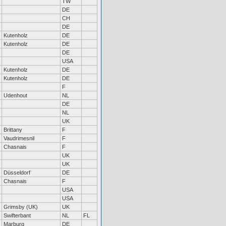
TW
DE
CH
DE
Kutenholz
DE
Kutenholz
DE
DE
USA
Kutenholz
DE
Kutenholz
DE
F
Udenhout
NL
DE
NL
UK
Brittany
F
Vaudrimesnil
F
Chasnais
F
UK
UK
Düsseldorf
DE
Chasnais
F
USA
USA
Grimsby (UK)
UK
Swifterbant
NL
FL
Marburg
DE