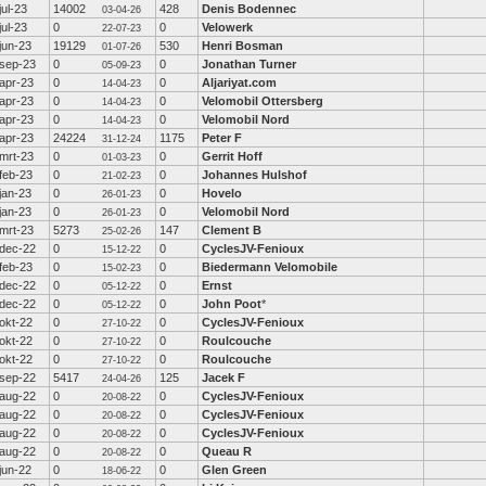
jul-23
14002
428
Denis Bodennec
03-04-26
jul-23
0
0
Velowerk
22-07-23
jun-23
19129
530
Henri Bosman
01-07-26
sep-23
0
0
Jonathan Turner
05-09-23
apr-23
0
0
Aljariyat.com
14-04-23
apr-23
0
0
Velomobil Ottersberg
14-04-23
apr-23
0
0
Velomobil Nord
14-04-23
apr-23
24224
1175
Peter F
31-12-24
mrt-23
0
0
Gerrit Hoff
01-03-23
feb-23
0
0
Johannes Hulshof
21-02-23
jan-23
0
0
Hovelo
26-01-23
jan-23
0
0
Velomobil Nord
26-01-23
mrt-23
5273
147
Clement B
25-02-26
dec-22
0
0
CyclesJV-Fenioux
15-12-22
feb-23
0
0
Biedermann Velomobile
15-02-23
dec-22
0
0
Ernst
05-12-22
dec-22
0
0
John Poot
*
05-12-22
okt-22
0
0
CyclesJV-Fenioux
27-10-22
okt-22
0
0
Roulcouche
27-10-22
okt-22
0
0
Roulcouche
27-10-22
sep-22
5417
125
Jacek F
24-04-26
aug-22
0
0
CyclesJV-Fenioux
20-08-22
aug-22
0
0
CyclesJV-Fenioux
20-08-22
aug-22
0
0
CyclesJV-Fenioux
20-08-22
aug-22
0
0
Queau R
20-08-22
jun-22
0
0
Glen Green
18-06-22