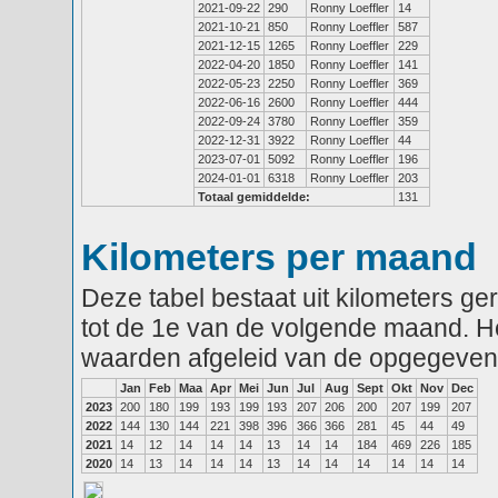
2021-09-22
290
Ronny Loeffler
14
2021-10-21
850
Ronny Loeffler
587
2021-12-15
1265
Ronny Loeffler
229
2022-04-20
1850
Ronny Loeffler
141
2022-05-23
2250
Ronny Loeffler
369
2022-06-16
2600
Ronny Loeffler
444
2022-09-24
3780
Ronny Loeffler
359
2022-12-31
3922
Ronny Loeffler
44
2023-07-01
5092
Ronny Loeffler
196
2024-01-01
6318
Ronny Loeffler
203
Totaal gemiddelde:
131
Kilometers per maand
Deze tabel bestaat uit kilometers g
tot de 1e van de volgende maand. He
waarden afgeleid van de opgegeven
Jan
Feb
Maa
Apr
Mei
Jun
Jul
Aug
Sept
Okt
Nov
Dec
2023
200
180
199
193
199
193
207
206
200
207
199
207
2022
144
130
144
221
398
396
366
366
281
45
44
49
2021
14
12
14
14
14
13
14
14
184
469
226
185
2020
14
13
14
14
14
13
14
14
14
14
14
14