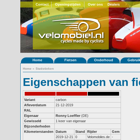
Contact
Openingstijden
Over ons
Dealers
Home
Fietsen
Onderhoud
Gebrui
Home
»
Statistieken
Eigenschappen van fi
Variant
carbon
Afleverdatum
21-12-2019
RAL
Eigenaar
Ronny Loeffler
(DE)
Gewisseld
1 keer van eigenaar
Bijzonderheden
Kilometerstanden
Datum
Stand
Rijder
Gem
2019-12-21
0
Velomobiles.de
-