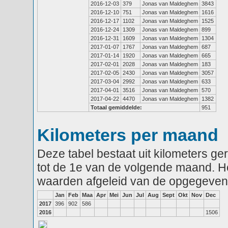
2016-12-03
379
Jonas van Maldeghem
3843
2016-12-10
751
Jonas van Maldeghem
1616
2016-12-17
1102
Jonas van Maldeghem
1525
2016-12-24
1309
Jonas van Maldeghem
899
2016-12-31
1609
Jonas van Maldeghem
1304
2017-01-07
1767
Jonas van Maldeghem
687
2017-01-14
1920
Jonas van Maldeghem
665
2017-02-01
2028
Jonas van Maldeghem
183
2017-02-05
2430
Jonas van Maldeghem
3057
2017-03-04
2992
Jonas van Maldeghem
633
2017-04-01
3516
Jonas van Maldeghem
570
2017-04-22
4470
Jonas van Maldeghem
1382
Totaal gemiddelde:
951
Kilometers per maand
Deze tabel bestaat uit kilometers g
tot de 1e van de volgende maand. He
waarden afgeleid van de opgegeven
Jan
Feb
Maa
Apr
Mei
Jun
Jul
Aug
Sept
Okt
Nov
Dec
2017
396
902
586
2016
1506