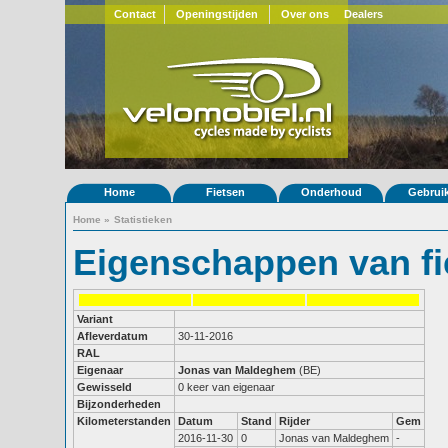
Contact
Openingstijden
Over ons
Dealers
Home
Fietsen
Onderhoud
Gebrui
Home
»
Statistieken
Eigenschappen van fi
Variant
Afleverdatum
30-11-2016
RAL
Eigenaar
Jonas van Maldeghem
(BE)
Gewisseld
0 keer van eigenaar
Bijzonderheden
Kilometerstanden
Datum
Stand
Rijder
Gem
2016-11-30
0
Jonas van Maldeghem
-