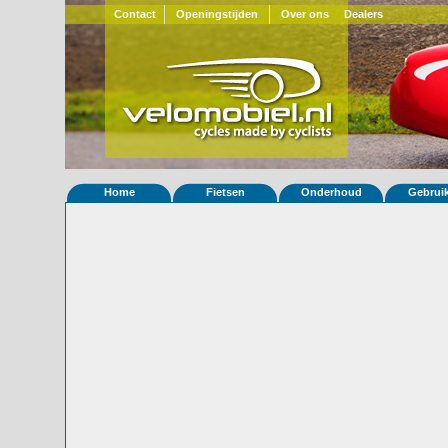
Contact
Openingstijden
Over ons
Dealers
Home
Fietsen
Onderhoud
Gebrui
Home
»
Statistieken
Eigenschappen van fiets Strada 272
Foto's
© 2000-2026
Velomobiel.nl
Variant
Afleverdatum
31-01-2018
RAL
Eigenaar
Velomobilcenter.dk
(DK)
Gewisseld
0 keer van eigenaar
Bijzonderheden