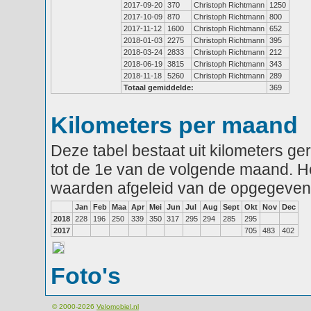
2017-09-20
370
Christoph Richtmann
1250
2017-10-09
870
Christoph Richtmann
800
2017-11-12
1600
Christoph Richtmann
652
2018-01-03
2275
Christoph Richtmann
395
2018-03-24
2833
Christoph Richtmann
212
2018-06-19
3815
Christoph Richtmann
343
2018-11-18
5260
Christoph Richtmann
289
Totaal gemiddelde:
369
Kilometers per maand
Deze tabel bestaat uit kilometers g
tot de 1e van de volgende maand. He
waarden afgeleid van de opgegeven
Jan
Feb
Maa
Apr
Mei
Jun
Jul
Aug
Sept
Okt
Nov
Dec
2018
228
196
250
339
350
317
295
294
285
295
2017
705
483
402
Foto's
© 2000-2026
Velomobiel.nl