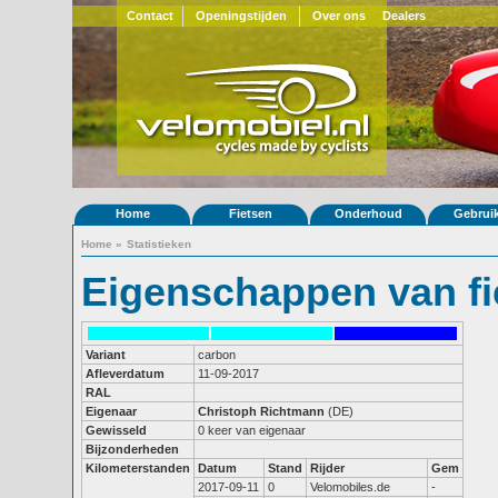
Contact
Openingstijden
Over ons
Dealers
Home
Fietsen
Onderhoud
Gebrui
Home
»
Statistieken
Eigenschappen van fi
Variant
carbon
Afleverdatum
11-09-2017
RAL
Eigenaar
Christoph Richtmann
(DE)
Gewisseld
0 keer van eigenaar
Bijzonderheden
Kilometerstanden
Datum
Stand
Rijder
Gem
2017-09-11
0
Velomobiles.de
-