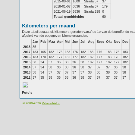
2015-08-01
1600
Strada 57
37
2018-01-07
6836
Strada 57
179
2021-06-19
6836
Strada 298
0
Totaal gemiddelde:
60
Kilometers per maand
Deze tabel bestaat uit kilometers gereden vanaf de 1e van de betreffende m
afgeleid van de opgegeven kilometerstanden.
Jan
Feb
Maa
Apr
Mei
Jun
Jul
Aug
Sept
Okt
Nov
Dec
2018
35
2017
183
165
182
176
183
176
182
183
176
183
176
183
2016
183
170
182
177
182
177
182
182
177
183
176
182
2015
38
34
37
36
38
36
38
182
177
182
177
182
2014
37
34
38
36
38
36
38
37
37
37
36
38
2013
38
34
37
37
37
37
37
38
36
38
36
38
2012
37
35
38
36
38
36
38
37
37
37
37
37
Foto's
© 2000-2026
Velomobiel.nl