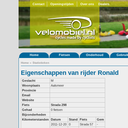
Contact
Openingstijden
Over ons
Dealers
Home
Fietsen
Onderhoud
Gebrui
Home
»
Statistieken
Eigenschappen van rijder Ronald
Geslacht
M
Woonplaats
Aalsmeer
Provincie
Email
Website
Fiets
Strada 298
Gehad
0 fietsen
Bijzonderheden
Kilometerstanden
Datum
Stand
Fiets
Gem
2011-12-20
0
Strada 57
-