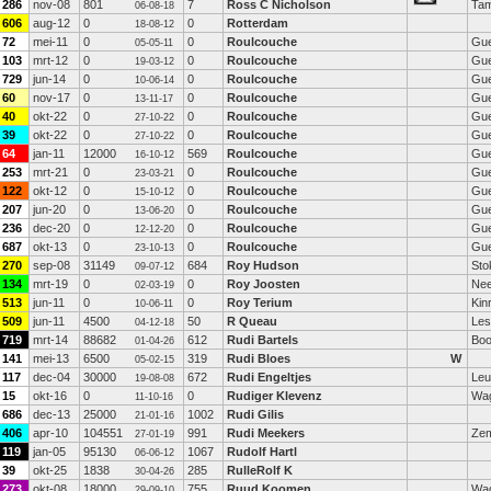
286
nov-08
801
7
Ross C Nicholson
Tam
06-08-18
606
aug-12
0
0
Rotterdam
18-08-12
72
mei-11
0
0
Roulcouche
Gue
05-05-11
103
mrt-12
0
0
Roulcouche
Gue
19-03-12
729
jun-14
0
0
Roulcouche
Gue
10-06-14
60
nov-17
0
0
Roulcouche
Gue
13-11-17
40
okt-22
0
0
Roulcouche
Gue
27-10-22
39
okt-22
0
0
Roulcouche
Gue
27-10-22
64
jan-11
12000
569
Roulcouche
Gue
16-10-12
253
mrt-21
0
0
Roulcouche
Gue
23-03-21
122
okt-12
0
0
Roulcouche
Gue
15-10-12
207
jun-20
0
0
Roulcouche
Gue
13-06-20
236
dec-20
0
0
Roulcouche
Gue
12-12-20
687
okt-13
0
0
Roulcouche
Gue
23-10-13
270
sep-08
31149
684
Roy Hudson
Sto
09-07-12
134
mrt-19
0
0
Roy Joosten
Nee
02-03-19
513
jun-11
0
0
Roy Terium
Kin
10-06-11
509
jun-11
4500
50
R Queau
Les
04-12-18
719
mrt-14
88682
612
Rudi Bartels
Boo
01-04-26
141
mei-13
6500
319
Rudi Bloes
W
05-02-15
117
dec-04
30000
672
Rudi Engeltjes
Leu
19-08-08
15
okt-16
0
0
Rudiger Klevenz
Wag
11-10-16
686
dec-13
25000
1002
Rudi Gilis
21-01-16
406
apr-10
104551
991
Rudi Meekers
Zem
27-01-19
119
jan-05
95130
1067
Rudolf Hartl
06-06-12
39
okt-25
1838
285
RulleRolf K
30-04-26
273
okt-08
18000
755
Ruud Koomen
Wag
29-09-10