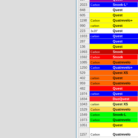
2023
Snoek-L
*
Carbon
848
Quest
605
Quest
1198
Quatrevelo+
Carbon
990
Quest
carbon
223
Quest
3x20"
1933
Quest
carbon
287
Quest
136
Quest
1993
Snoek
Carbon
1592
Snoek
Carbon
1085
Quatrevelo
Carbon
1250
Quatrevelo+
Carbon
529
Quest XS
402
Quest
carbon
959
Quatrevelo
Carbon
482
Quest
1974
Quest
carbon
1834
DuoQuest
1043
Quest XS
carbon
1529
Quatrevelo
Carbon
1549
Snoek-L
Carbon
1973
Quatrevelo
Carbon
1051
Quest
1157
Quatrevelo
Carbon