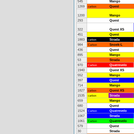
545
Mango
1269
Quest
carbon
1200
Mango
293
Quest
322
Quest XS
451
Quest
1883
Strada
carbon
984
Snoek-L
Carbon
436
Quest
895
Mango
53
Strada
970
Quatrevelo
Carbon
1940
Quest XS
552
Mango
397
Quest
714
Mango
1827
Quest XS
carbon
1535
Strada
carbon
659
Mango
680
Quest
1524
Quatrevelo
Carbon
1067
Strada
1061
Quatrevelo
Carbon
579
Quest
30
Strada