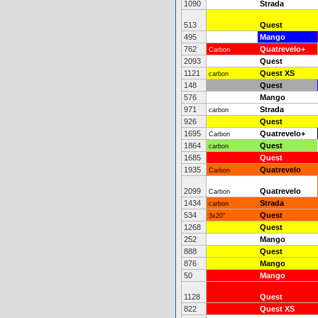
1090
Strada
513
Quest
495
Mango
762
Quatrevelo+
Carbon
2093
Quest
1121
Quest XS
carbon
148
Quest
576
Mango
971
Strada
carbon
926
Quest
1695
Quatrevelo+
Carbon
1864
Quest
carbon
1685
Quest
1935
Quatrevelo
Carbon
2099
Quatrevelo
Carbon
1434
Strada
carbon
534
Quest
3x20"
1268
Quest
252
Mango
888
Quest
876
Mango
50
Mango
1128
Quest
822
Quest XS