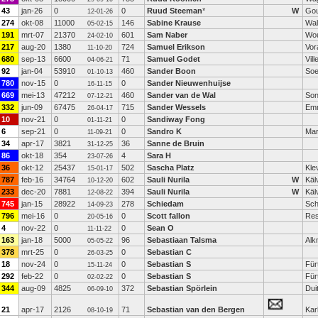
43
jan-26
0
0
Ruud Steeman
*
W
Go
12-01-26
274
okt-08
11000
146
Sabine Krause
Wal
05-02-15
191
mrt-07
21370
601
Sam Naber
Wo
24-02-10
217
aug-20
1380
724
Samuel Erikson
Vor
11-10-20
680
sep-13
6600
71
Samuel Godet
Vil
04-06-21
92
jan-04
53910
460
Sander Boon
Soe
01-10-13
780
nov-15
0
0
Sander Nieuwenhuijse
16-11-15
669
mei-13
47212
460
Sander van de Wal
So
07-12-21
332
jun-09
67475
715
Sander Wessels
Em
26-04-17
10
nov-21
0
0
Sandiway Fong
01-11-21
6
sep-21
0
0
Sandro K
Mar
11-09-21
34
apr-17
3821
36
Sanne de Bruin
31-12-25
86
okt-18
354
4
Sara H
23-07-26
36
okt-12
25437
502
Sascha Platz
Kle
15-01-17
787
feb-16
34764
602
Sauli Nurila
W
Käl
10-12-20
233
dec-20
7881
394
Sauli Nurila
W
Käl
12-08-22
745
jan-15
28922
278
Schiedam
Sch
14-09-23
796
mei-16
0
0
Scott fallon
Res
20-05-16
4
nov-22
0
0
Sean O
11-11-22
163
jan-18
5000
96
Sebastiaan Talsma
Alk
05-05-22
378
mrt-25
0
0
Sebastian C
26-03-25
18
nov-24
0
0
Sebastian S
Für
15-11-24
292
feb-22
0
0
Sebastian S
Für
02-02-22
344
aug-09
4825
372
Sebastian Spörlein
Dui
06-09-10
21
apr-17
2126
71
Sebastian van den Bergen
Kar
08-10-19