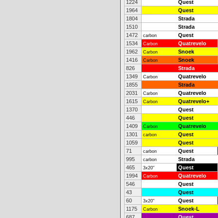
1224
Quest
1964
Quest
1804
Strada
1510
Strada
1472
Quest
carbon
1534
Quatrevelo
Carbon
1962
Snoek
Carbon
1416
Snoek
Carbon
826
Strada
1349
Quatrevelo
Carbon
1855
Strada
2031
Quatrevelo
Carbon
1615
Quatrevelo+
Carbon
1370
Quest
446
Quest
1409
Quatrevelo
Carbon
1301
Quest
carbon
1059
Quest
71
Quest
carbon
995
Strada
carbon
465
Quest
3x20"
1994
Quatrevelo
Carbon
546
Quest
43
Quest
60
Quest
3x20"
1175
Snoek-L
Carbon
687
Quest