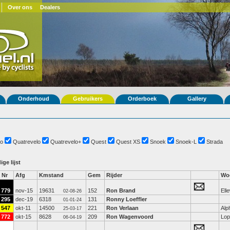
Over ons
Dealers
Onderhoud
Gebruikers
Orderboek
Gallery
o
Quatrevelo
Quatrevelo+
Quest
Quest XS
Snoek
Snoek-L
Strada
ige lijst
Nr
Afg
Kmstand
Gem
Rijder
Wo
779
nov-15
19631
152
Ron Brand
Ell
02-08-26
295
dec-19
6318
131
Ronny Loeffler
01-01-24
547
okt-11
14500
221
Ron Verlaan
Alp
25-03-17
772
okt-15
8628
209
Ron Wagenvoord
Lop
06-04-19