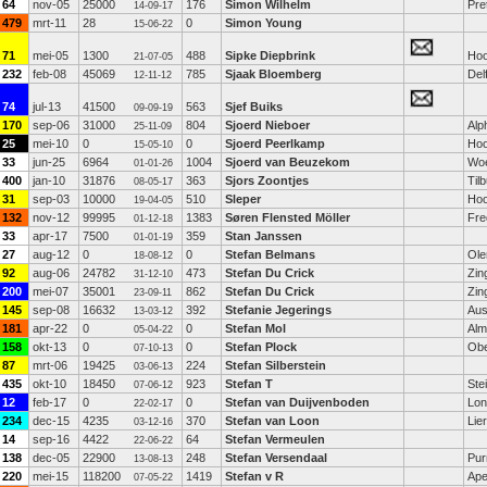
64
nov-05
25000
176
Simon Wilhelm
Pre
14-09-17
479
mrt-11
28
0
Simon Young
15-06-22
71
mei-05
1300
488
Sipke Diepbrink
Hoo
21-07-05
232
feb-08
45069
785
Sjaak Bloemberg
Del
12-11-12
74
jul-13
41500
563
Sjef Buiks
09-09-19
170
sep-06
31000
804
Sjoerd Nieboer
Alp
25-11-09
25
mei-10
0
0
Sjoerd Peerlkamp
Hoo
15-05-10
33
jun-25
6964
1004
Sjoerd van Beuzekom
Wo
01-01-26
400
jan-10
31876
363
Sjors Zoontjes
Til
08-05-17
31
sep-03
10000
510
Sleper
Hoo
19-04-05
132
nov-12
99995
1383
Søren Flensted Möller
Fre
01-12-18
33
apr-17
7500
359
Stan Janssen
01-01-19
27
aug-12
0
0
Stefan Belmans
Ole
18-08-12
92
aug-06
24782
473
Stefan Du Crick
Zin
31-12-10
200
mei-07
35001
862
Stefan Du Crick
Zin
23-09-11
145
sep-08
16632
392
Stefanie Jegerings
Aust
13-03-12
181
apr-22
0
0
Stefan Mol
Alm
05-04-22
158
okt-13
0
0
Stefan Plock
Obe
07-10-13
87
mrt-06
19425
224
Stefan Silberstein
03-06-13
435
okt-10
18450
923
Stefan T
Ste
07-06-12
12
feb-17
0
0
Stefan van Duijvenboden
Lon
22-02-17
234
dec-15
4235
370
Stefan van Loon
Lier
03-12-16
14
sep-16
4422
64
Stefan Vermeulen
22-06-22
138
dec-05
22900
248
Stefan Versendaal
Pur
13-08-13
220
mei-15
118200
1419
Stefan v R
Ape
07-05-22