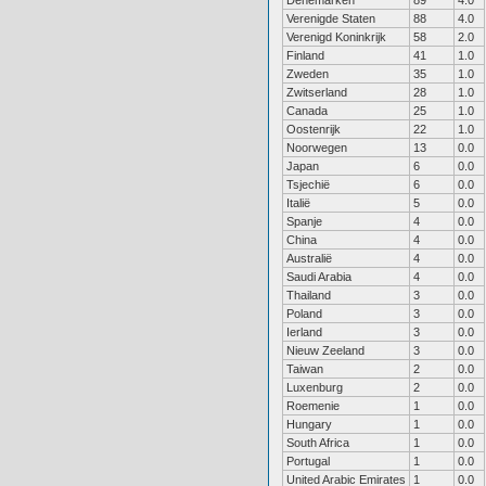
Denemarken
89
4.0
Verenigde Staten
88
4.0
Verenigd Koninkrijk
58
2.0
Finland
41
1.0
Zweden
35
1.0
Zwitserland
28
1.0
Canada
25
1.0
Oostenrijk
22
1.0
Noorwegen
13
0.0
Japan
6
0.0
Tsjechië
6
0.0
Italië
5
0.0
Spanje
4
0.0
China
4
0.0
Australië
4
0.0
Saudi Arabia
4
0.0
Thailand
3
0.0
Poland
3
0.0
Ierland
3
0.0
Nieuw Zeeland
3
0.0
Taiwan
2
0.0
Luxenburg
2
0.0
Roemenie
1
0.0
Hungary
1
0.0
South Africa
1
0.0
Portugal
1
0.0
United Arabic Emirates
1
0.0