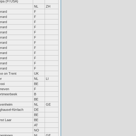
pa (Fl USA)
NL
ZH
rard
F
rard
F
rard
F
rard
F
rard
F
rard
F
rard
F
rard
F
rard
F
rard
F
rard
F
rard
F
ke on Trent
UK
r
NL
LI
rooi
BE
neven
F
rtmeerbeek
B
BE
venheim
NL
GE
hausel-Kirrlach
DE
BE
st Laar
BE
AT
NO
eningen
NL
GE