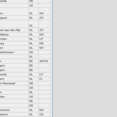
tzfeld
DE
UK
rn
NL
NH
fgauw
NL
ZH
NL
hen aan den Rijn
NL
ZH
fddorp
NL
NH
erden
NL
UT
burg
NL
NB
rn
NL
NH
derikshavn
DK
NL
n
BE
ANTW
gem
BE
gem
BE
erlitz
NL
UT
ere
NL
FL
r-Ramstadt
DE
DE
in
NL
den
UK
BE
DE
merend
NL
NH
ldoorn
NL
GE