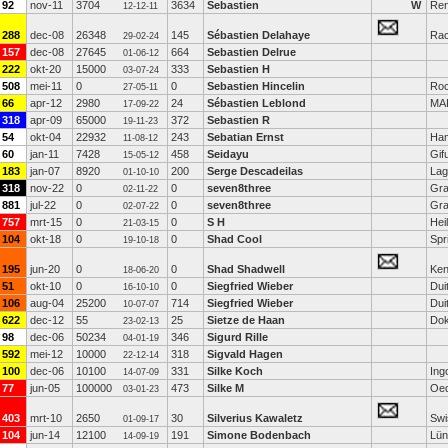
92
nov-11
3704
3634
Sebastien
W
Re
12-12-11
288
dec-08
26348
145
Sébastien Delahaye
Ra
29-02-24
157
dec-08
27645
664
Sebastien Delrue
01-06-12
222
okt-20
15000
333
Sebastien H
03-07-24
508
mei-11
0
0
Sebastien Hincelin
Roc
27-05-11
66
apr-12
2980
24
Sébastien Leblond
MA
17-09-22
318
apr-09
65000
372
Sebastien R
19-11-23
54
okt-04
22932
243
Sebatian Ernst
Ha
11-08-12
60
jan-11
7428
458
Seidayu
Gif
15-05-12
183
jan-07
8920
200
Serge Descadeilas
Lag
01-10-10
318
nov-22
0
0
seven8three
Gra
02-11-22
881
jul-22
0
0
seven8three
Gra
02-07-22
757
mrt-15
0
0
S H
Hei
21-03-15
104
okt-18
0
0
Shad Cool
Spr
19-10-18
195
jun-20
0
0
Shad Shadwell
Ken
18-06-20
51
okt-10
0
0
Siegfried Wieber
Dui
16-10-10
106
aug-04
25200
714
Siegfried Wieber
Dui
10-07-07
622
dec-12
55
25
Sietze de Haan
Do
23-02-13
98
dec-06
50234
346
Sigurd Rille
04-01-19
592
mei-12
10000
318
Sigvald Hagen
22-12-14
100
dec-06
10100
331
Silke Koch
Ing
14-07-09
77
jun-05
100000
473
Silke M
Oed
03-01-23
403
mrt-10
2650
30
Silverius Kawaletz
Swi
01-09-17
104
jun-14
12100
191
Simone Bodenbach
Lün
14-09-19