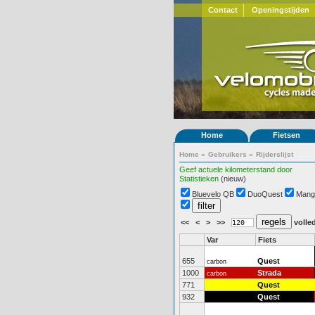
Contact
Openingstijden
Home
Fietsen
Home
»
Gebruikers
»
Rijderslijst
Geef actuele kilometerstand door
Statistieken
(nieuw)
Bluevelo QB
DuoQuest
Mang
<<
<
>
>>
volled
Var
Fiets
655
Quest
carbon
1000
Strada
carbon
771
Quest
932
Quest