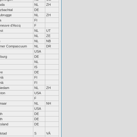
uda
NL
ZH
zbachtal
DE
ubrugge
NL
ZH
a
FI
leneuve d'Ascq
F
st
NL
UT
NL
ZE
n
NL
NB
mer Compascuum
NL
DR
USA
burg
DE
NL
IS
ve
DE
viä
FI
viä
FI
iedam
NL
ZH
ton
USA
F
maar
NL
NH
USA
th
DE
th
DE
tsland
DE
lstad
S
VÄ