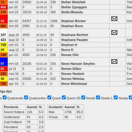
13
mrt-10
24500
239
Stefan Wolsfeld
Tet
22-09-18
868
jun-20
0
0
Stefan Zgraggen
Bas
24-06-20
170
mrt-19
18218
300
Stella Miranda
Kar
01-04-24
50
okt-10
64267
1096
Stephan Böcker
Ove
31-12-15
865
mrt-20
2990
95
Stephan Boos
01-11-22
107
aug-18
3500
69
Stephane Berthet
26-11-22
423
aug-10
0
0
Stephane Pacalet
Ich
14-08-10
758
mrt-15
0
0
Stephan H
14-03-15
29
aug-12
0
0
Sterre D
Nij
30-08-12
148
jun-13
4500
206
Stevan Olic
Söd
10-04-15
97
mrt-16
20106
150
Steve Hansen Smythe
Vict
03-01-26
80
jul-11
0
0
Steven Dillen
Tur
16-07-11
230
mei-16
0
0
Steven Haskett
Fre
20-05-16
30
sep-01
20000
202
Steven Welslau
Ant
05-12-09
795
apr-16
0
0
Steve Whitehead
Sea
21-04-16
ige lijst
o
Quatrevelo
Quatrevelo+
Quest
Quest XS
Snoek
Snoek-L
Strada
Provincie
Aantal
%
Geslacht
Aantal
%
Noord Holland
126
5.0
Man
1795
85.0
Gelderland
91
4.0
Vrouw
86
4.0
Zuid Holland
79
3.0
Flevoland
63
2.0