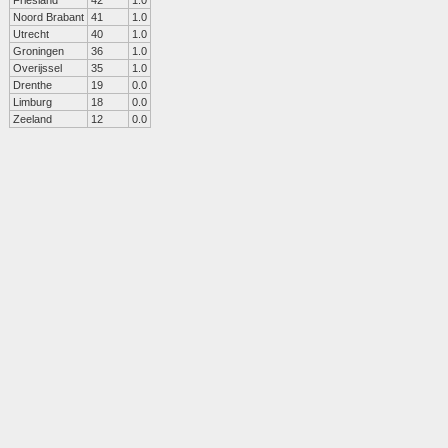
Friesland
42
1.0
Noord Brabant
41
1.0
Utrecht
40
1.0
Groningen
36
1.0
Overijssel
35
1.0
Drenthe
19
0.0
Limburg
18
0.0
Zeeland
12
0.0