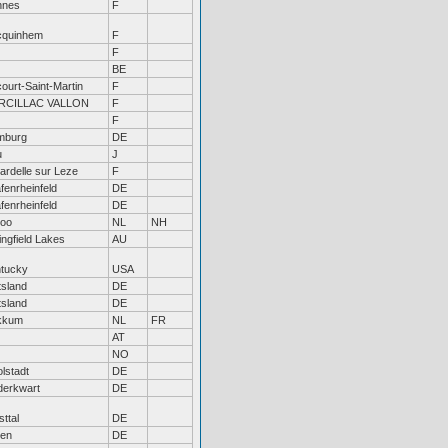
nnes
F
cquinhem
F
F
BE
ourt-Saint-Martin
F
RCILLAC VALLON
F
F
mburg
DE
u
J
ardelle sur Leze
F
fenrheinfeld
DE
fenrheinfeld
DE
loo
NL
NH
ingfield Lakes
AU
tucky
USA
tsland
DE
tsland
DE
kkum
NL
FR
AT
NO
olstadt
DE
erkwart
DE
sttal
DE
en
DE