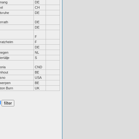
tnang
DE
el
CH
lsruhe
DE
rrath
DE
DE
F
tratzheim
F
DE
megen
NL
ertälje
S
oria
CND
nhout
BE
sno
USA
werpen
BE
ton Burn
UK