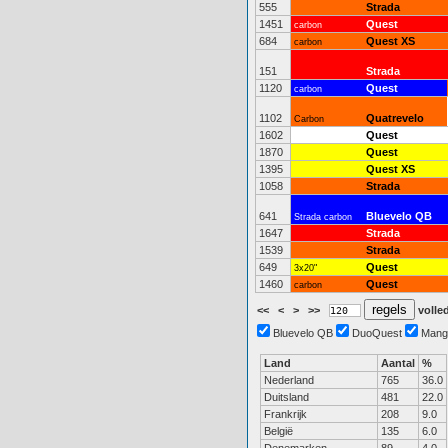
555
Strada
1451
Quest
carbon
684
Quest XS
carbon
151
Strada
1120
Quest
carbon
1102
Quatrevelo
Carbon
1602
Quest
1870
Quest
1395
Quest XS
1058
Strada
641
Bluevelo QB
Strada carbon
1647
Strada
1539
Strada
649
Quest
3x20"
1460
Quest
carbon
<<
<
>
>>
volled
Bluevelo QB
DuoQuest
Mang
Land
Aantal
%
Nederland
765
36.0
Duitsland
481
22.0
Frankrijk
208
9.0
België
135
6.0