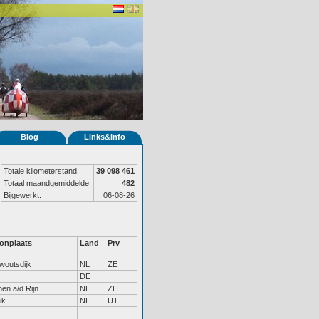
Blog
Links&Info
Totale kilometerstand:
39 098 461
Totaal maandgemiddelde:
482
Bijgewerkt:
06-08-26
onplaats
Land
Prv
ewoutsdijk
NL
ZE
DE
hen a/d Rijn
NL
ZH
ik
NL
UT