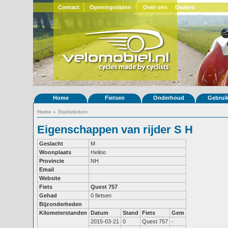
Contact
Openingstijden
Over ons
Dealers
Home
Fietsen
Onderhoud
Gebrui
Home
»
Statistieken
Eigenschappen van rijder S H
Geslacht
M
Woonplaats
Heiloo
Provincie
NH
Email
Website
Fiets
Quest 757
Gehad
0 fietsen
Bijzonderheden
Kilometerstanden
Datum
Stand
Fiets
Gem
2015-03-21
0
Quest 757
-