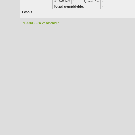
2015-03-21
0
Quest 757
-
Totaal gemiddelde:
-
Foto's
© 2000-2026
Velomobiel.nl