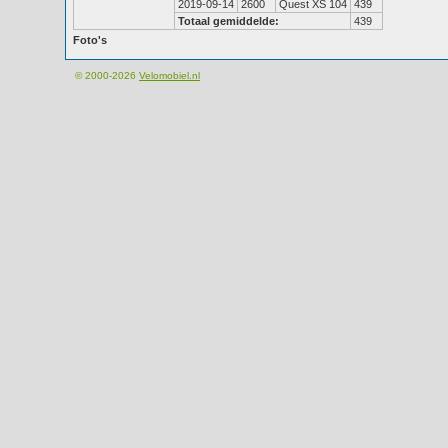
2019-09-14
2600
Quest XS 104
439
Totaal gemiddelde:
439
Foto's
© 2000-2026
Velomobiel.nl