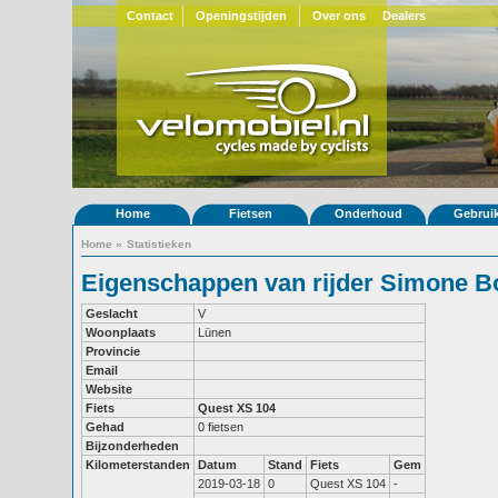
Contact
Openingstijden
Over ons
Dealers
Home
Fietsen
Onderhoud
Gebrui
Home
»
Statistieken
Eigenschappen van rijder Simone 
Geslacht
V
Woonplaats
Lünen
Provincie
Email
Website
Fiets
Quest XS 104
Gehad
0 fietsen
Bijzonderheden
Kilometerstanden
Datum
Stand
Fiets
Gem
2019-03-18
0
Quest XS 104
-