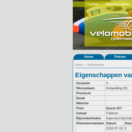
Contact
Openingstijden
Home
Fietsen
Home
»
Statistieken
Eigenschappen van
Geslacht
V
Woonplaats
Ruhpolding (D)
Provincie
Email
Website
Fiets
Quest 417
Gehad
0 fietsen
Bijzonderheden
Ingevoerd bij ord
Kilometerstanden
Datum
Stan
2010-07-19
0