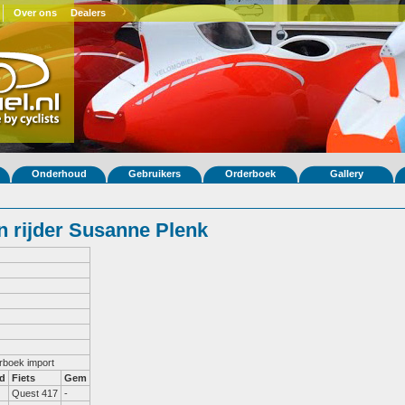
Over ons
Dealers
Onderhoud
Gebruikers
Orderboek
Gallery
 rijder Susanne Plenk
erboek import
d
Fiets
Gem
Quest 417
-