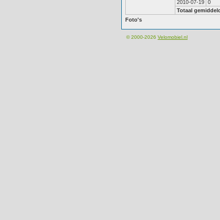
2010-07-19
0
Totaal gemiddel
Foto's
© 2000-2026
Velomobiel.nl