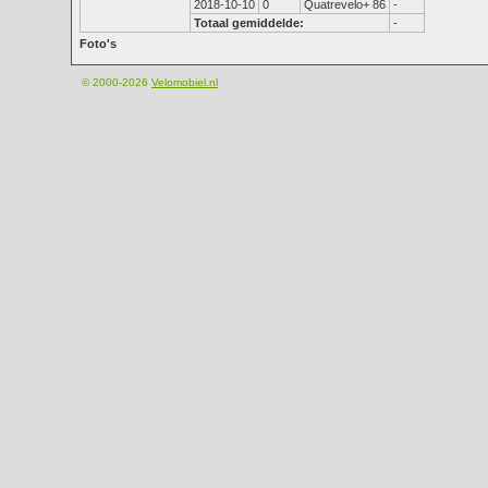
2018-10-10
0
Quatrevelo+ 86
-
Totaal gemiddelde:
-
Foto's
© 2000-2026
Velomobiel.nl