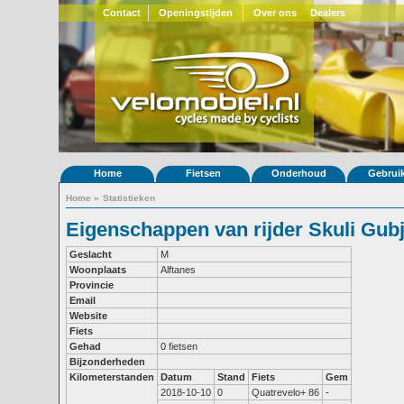
Contact
Openingstijden
Over ons
Dealers
Home
Fietsen
Onderhoud
Gebrui
Home
»
Statistieken
Eigenschappen van rijder Skuli Gub
Geslacht
M
Woonplaats
Alftanes
Provincie
Email
Website
Fiets
Gehad
0 fietsen
Bijzonderheden
Kilometerstanden
Datum
Stand
Fiets
Gem
2018-10-10
0
Quatrevelo+ 86
-