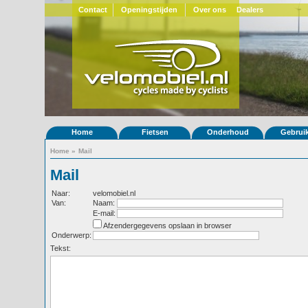
Contact
Openingstijden
Over ons
Dealers
Home
Fietsen
Onderhoud
Gebrui
Home
»
Mail
Mail
Naar:
velomobiel.nl
Van:
Naam:
E-mail:
Afzendergegevens opslaan in browser
Onderwerp:
Tekst: