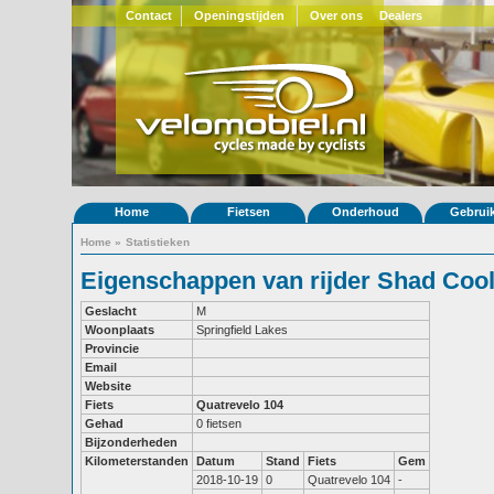
Contact
Openingstijden
Over ons
Dealers
Home
Fietsen
Onderhoud
Gebrui
Home
»
Statistieken
Eigenschappen van rijder Shad Coo
Geslacht
M
Woonplaats
Springfield Lakes
Provincie
Email
Website
Fiets
Quatrevelo 104
Gehad
0 fietsen
Bijzonderheden
Kilometerstanden
Datum
Stand
Fiets
Gem
2018-10-19
0
Quatrevelo 104
-