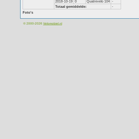
2018-10-19
0
Quatrevelo 104
-
Totaal gemiddelde:
-
Foto's
© 2000-2026
Velomobiel.nl