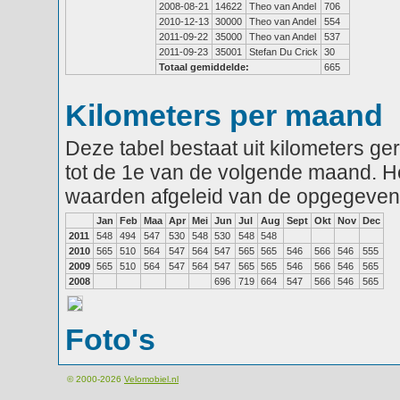
2008-08-21
14622
Theo van Andel
706
2010-12-13
30000
Theo van Andel
554
2011-09-22
35000
Theo van Andel
537
2011-09-23
35001
Stefan Du Crick
30
Totaal gemiddelde:
665
Kilometers per maand
Deze tabel bestaat uit kilometers g
tot de 1e van de volgende maand. He
waarden afgeleid van de opgegeven
Jan
Feb
Maa
Apr
Mei
Jun
Jul
Aug
Sept
Okt
Nov
Dec
2011
548
494
547
530
548
530
548
548
2010
565
510
564
547
564
547
565
565
546
566
546
555
2009
565
510
564
547
564
547
565
565
546
566
546
565
2008
696
719
664
547
566
546
565
Foto's
© 2000-2026
Velomobiel.nl