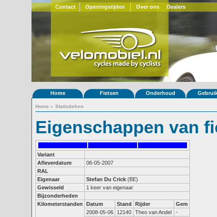
Contact
Openingstijden
Over ons
Dealers
Home
Fietsen
Onderhoud
Gebrui
Home
»
Statistieken
Eigenschappen van fi
Variant
Afleverdatum
06-05-2007
RAL
Eigenaar
Stefan Du Crick
(BE)
Gewisseld
1 keer van eigenaar
Bijzonderheden
Kilometerstanden
Datum
Stand
Rijder
Gem
2008-05-06
12140
Theo van Andel
-