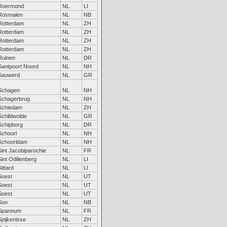
Roermond
NL
LI
Rosmalen
NL
NB
Rotterdam
NL
ZH
Rotterdam
NL
ZH
Rotterdam
NL
ZH
Rotterdam
NL
ZH
Ruinen
NL
DR
Santpoort Noord
NL
NH
Sauwerd
NL
GR
Schagen
NL
NH
Schagerbrug
NL
NH
Schiedam
NL
ZH
Schildwolde
NL
GR
Schipborg
NL
DR
Schoorl
NL
NH
Schoorldam
NL
NH
Sint Jacobiparochie
NL
FR
Sint Odilienberg
NL
LI
Sittard
NL
LI
Soest
NL
UT
Soest
NL
UT
Soest
NL
UT
Son
NL
NB
Spannum
NL
FR
Spijkenisse
NL
ZH