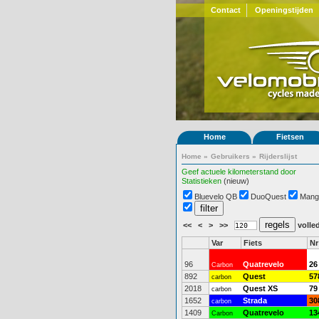
Contact
Openingstijden
Home
Fietsen
Home
»
Gebruikers
»
Rijderslijst
Geef actuele kilometerstand door
Statistieken
(nieuw)
Bluevelo QB
DuoQuest
Mang
<<
<
>
>>
volled
Var
Fiets
Nr
96
Quatrevelo
26
Carbon
892
Quest
57
carbon
2018
Quest XS
79
carbon
1652
Strada
30
carbon
1409
Quatrevelo
13
Carbon