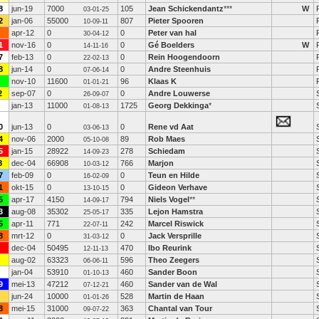
8
jun-19
7000
105
Jean Schickendantz
***
W
03-01-25
2
jan-06
55000
807
Pieter Spooren
10-09-11
apr-12
0
0
Peter van hal
30-04-12
1
nov-16
0
0
Gé Boelders
W
14-11-16
7
feb-13
0
0
Rein Hoogendoorn
22-02-13
8
jun-14
0
0
Andre Steenhuis
07-06-14
nov-10
11600
96
Klaas K
01-01-21
2
sep-07
0
0
Andre Louwerse
26-09-07
jan-13
11000
1725
Georg Dekkinga
*
01-08-13
0
jun-13
0
0
Rene vd Aat
03-06-13
4
nov-06
2000
89
Rob Maes
05-10-08
5
jan-15
28922
278
Schiedam
14-09-23
8
dec-04
66908
766
Marjon
10-03-12
7
feb-09
0
0
Teun en Hilde
16-02-09
1
okt-15
0
0
Gideon Verhave
13-10-15
5
apr-17
4150
794
Niels Vogel
**
14-09-17
3
aug-08
35302
335
Lejon Hamstra
25-05-17
5
apr-11
771
242
Marcel Riswick
22-07-11
8
mrt-12
0
0
Jack Versprille
31-03-12
dec-04
50495
470
Ibo Reurink
12-11-13
aug-02
63323
596
Theo Zeegers
06-06-11
jan-04
53910
460
Sander Boon
01-10-13
9
mei-13
47212
460
Sander van de Wal
07-12-21
jun-24
10000
528
Martin de Haan
01-01-26
8
mei-15
31000
363
Chantal van Tour
09-07-22