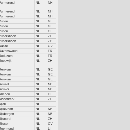
Purmerend
NL
NH
Purmerend
NL
NH
Purmerend
NL
NH
Putten
NL
GE
Putten
NL
GE
Putten
NL
GE
Puttershoek
NL
ZH
Puttershoek
NL
ZH
Raalte
NL
OV
Ravenswoud
NL
FR
Reduzum
NL
FR
Reeuwijk
NL
ZH
Renkum
NL
GE
Renkum
NL
GE
Renkum
NL
GE
Reusel
NL
NB
Reuver
NL
NB
Rhenen
NL
GE
Ridderkerk
NL
ZH
Rijen
NL
Rijkevoort
NL
NB
Rijsbergen
NL
NB
Rijsoord
NL
ZH
Rijssen
NL
OV
Roermond
NL
LI