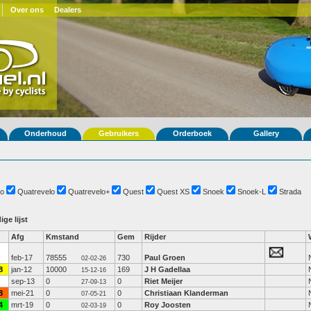
Over ons
Dealers
Onderhoud
Gebruikers
Orderboek
Gallery
o
Quatrevelo
Quatrevelo+
Quest
Quest XS
Snoek
Snoek-L
Strada
ige lijst
Afg
Kmstand
Gem
Rijder
feb-17
78555
730
Paul Groen
02-02-26
8
jan-12
10000
169
J H Gadellaa
15-12-16
sep-13
0
0
Riet Meijer
27-09-13
8
mei-21
0
0
Christiaan Klanderman
07-05-21
4
mrt-19
0
0
Roy Joosten
02-03-19