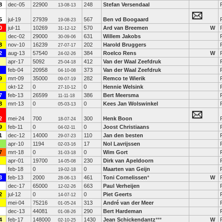
8
dec-05
22900
248
Stefan Versendaal
13-08-13
5
jul-19
27939
567
Ben vd Boogaard
19-08-23
0
jul-11
10269
570
Ard van Breemen
W
31-12-12
dec-02
29000
631
Willem Jakobs
30-09-06
8
nov-10
16239
202
Harold Bruggers
27-07-17
2
aug-13
57540
384
Roelco Rens
W
24-02-26
apr-17
5092
412
Van der Waal Zeefdruk
25-04-18
feb-04
20958
373
Van der Waal Zeefdruk
04-10-08
9
mrt-09
35000
282
Remco te Wierik
09-07-19
okt-12
0
0
Hennie Welsink
27-10-12
7
feb-13
26599
386
Bert Meersma
11-11-18
8
mrt-13
0
0
Kees Jan Wolswinkel
05-03-13
2
mei-24
700
300
Henk Boon
18-07-24
9
feb-11
0
0
Joost Christiaans
04-02-11
1
dec-12
14000
110
Jan den besten
29-07-23
apr-10
1194
17
Nol Lavrijssen
02-03-16
7
mrt-18
0
0
Wim Gort
31-03-18
apr-01
19700
230
Dirk van Apeldoorn
14-05-08
feb-18
0
0
Maarten van Geijn
19-02-18
3
feb-13
2000
461
Toni Cornelissen
*
W
28-06-13
dec-17
65000
663
Paul Verheijen
12-02-26
2
jul-12
0
0
Piet Geerts
14-07-12
mei-04
75216
313
André van der Meer
01-05-24
dec-13
44081
290
Bert Hardeman
01-08-26
4
feb-17
148000
1430
Jean Schickendantz
***
W
02-10-25