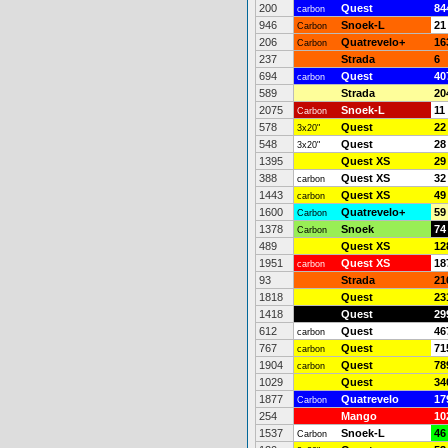
200
Quest
84
carbon
946
Snoek-L
21
Carbon
206
Quatrevelo+
16
Carbon
237
Strada
6
694
Quest
40
carbon
589
Strada
20
2075
Snoek-L
11
Carbon
578
Quest
22
3x20"
548
Quest
28
3x20"
1395
Quest XS
29
388
Quest XS
32
carbon
1443
Quest XS
49
carbon
1600
Quatrevelo+
59
Carbon
1378
Snoek
74
Carbon
489
Quest XS
12
1951
Quest XS
18
carbon
93
Strada
21
1818
Quest
23
1418
Quest
29
612
Quest
46
carbon
767
Quest
71
carbon
1904
Quest
78
carbon
1029
Quest
34
1877
Quatrevelo
17
Carbon
254
Mango
10
1537
Snoek-L
46
Carbon