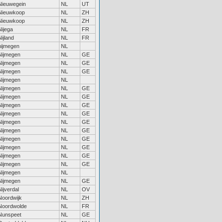
Nieuwegein
NL
UT
Nieuwkoop
NL
ZH
Nieuwkoop
NL
ZH
Nijega
NL
FR
Nijland
NL
FR
nijmegen
NL
Nijmegen
NL
GE
Nijmegen
NL
GE
Nijmegen
NL
GE
Nijmegen
NL
Nijmegen
NL
GE
Nijmegen
NL
GE
Nijmegen
NL
GE
Nijmegen
NL
GE
Nijmegen
NL
GE
Nijmegen
NL
GE
Nijmegen
NL
GE
Nijmegen
NL
GE
Nijmegen
NL
GE
Nijmegen
NL
GE
Nijmegen
NL
Nijmegen
NL
GE
Nijverdal
NL
OV
Noordwijk
NL
ZH
Noordwolde
NL
FR
Nunspeet
NL
GE