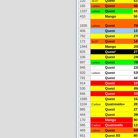
120
Quest
53
3x20"
165
Quest
66
carbon
1337
Quest
68
carbon
410
Mango
56
1835
Quest
75
carbon
406
Quest
13
792
Quest
27
172
Quest
14
3x20"
1944
Mango
20
825
Quest
*
27
106
Quest
24
897
Quest
78
carbon
945
Quest
22
920
Quest
53
carbon
791
Quest
44
914
Quest
18
530
Quest
45
846
Quest
33
1585
Quest
15
1104
Quatrevelo+
28
Carbon
885
Quest
27
444
Quest
39
170
Mango
90
585
Quatrevelo
12
Carbon
469
Quest
84
carbon
651
Quest XS
80