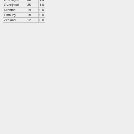
Overijssel
35
1.0
Drenthe
19
0.0
Limburg
18
0.0
Zeeland
12
0.0