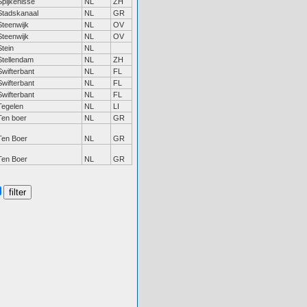
Spijkenisse
NL
ZH
Stadskanaal
NL
GR
Steenwijk
NL
OV
Steenwijk
NL
OV
Stein
NL
Stellendam
NL
ZH
Swifterbant
NL
FL
Swifterbant
NL
FL
Swifterbant
NL
FL
Tegelen
NL
LI
Ten boer
NL
GR
Ten Boer
NL
GR
Ten Boer
NL
GR