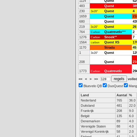
1114
Quest
52
483
Quest
38
230
Quest
4
3x20"
1659
Quest
21
680
Quest
43
219
Quest
26
3x20"
764
Quatrevelo
***
2
Carbon
1276
Snoek
**
7
Carbon
1564
Quest XS
17
carbon
1170
Strada
45
1
Quest
12
3x20"
208
Quest
21
1773
Quatrevelo
29
Carbon
<<
<
>
>>
volled
Bluevelo QB
DuoQuest
Mang
Land
Aantal
%
Nederland
765
36.0
Duitsland
481
22.0
Frankrijk
208
9.0
België
135
6.0
Denemarken
89
4.0
Verenigde Staten
88
4.0
Verenigd Koninkrijk
58
2.0
Finland
41
1.0