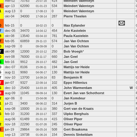
mei-02
70783
414
Meindert Valenteyn
25-07-16
3
apr-13
62090
534
Meindert Valenteyn
01-01-23
1
aug-13
0
0
Meindert Valenteyn
17-08-13
okt-04
34000
287
Pierre Theelen
17-08-14
0
feb-15
0
0
Max Eylander
16-02-15
7
dec-05
34470
454
Arie Kastelein
14-04-12
8
okt-08
13540
781
Paula Kastelein
03-04-10
7
feb-05
60859
574
Jan Van Ochten
29-11-13
0
sep-09
0
0
Jan Van Ochten
09-09-09
7
okt-08
12000
250
Bob Vroegh
*
20-10-12
0
mrt-08
76000
660
Jan Geel
03-11-17
6
feb-16
9912
482
Jan Geel
29-10-17
0
dec-07
8106
194
Mattijs ter Heide
15-06-11
5
aug-11
9060
130
Mattijs ter Heide
04-06-17
7
nov-10
13700
83
Benjamin R
14-09-24
7
jan-07
9327
102
Eppo Hillenius
22-09-14
6
dec-10
25400
405
John Warmerdam
W
14-03-16
9
aug-09
11045
130
Evert Jan van Schothorst
09-09-14
2
apr-06
0
0
Jan Komdeur
15-04-06
1
jul-21
3400
314
Jurjen B
08-06-22
1
sep-08
10000
380
Gert van de Kraats
29-11-10
6
feb-10
31200
337
Uipko Berghuis
29-10-17
aug-06
61489
415
Oliver Piper
01-01-19
2
nov-18
22290
245
Oliver Piper
01-07-26
6
jun-19
29864
508
Gert Braaksma
08-05-24
sep-13
19738
154
Dennis Sinkeldam
01-06-24