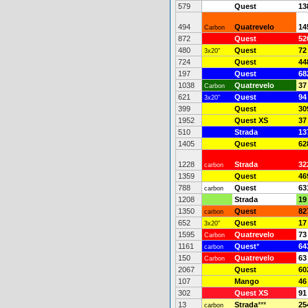
579
Quest
13
494
Quatrevelo
14
Carbon
872
Quest
52
480
Quest
72
3x20"
724
Quest
44
197
Quest
68
1038
Quatrevelo
37
Carbon
621
Quest
94
3x20"
399
Quest
30
1952
Quest XS
37
510
Strada
13
1405
Quest
62
1228
Strada
32
carbon
1359
Quest
46
788
Quest
63
carbon
1208
Strada
19
1350
Quest
82
carbon
652
Quest
17
3x20"
1595
Quatrevelo
73
Carbon
1161
Quest
*
64
carbon
150
Quatrevelo
63
Carbon
2067
Quest
60
107
Mango
46
302
Quest XS
91
13
Strada
***
25
carbon