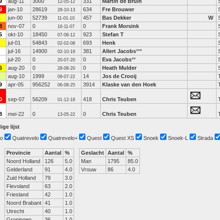
9
aug-11
3000
331
Martin de Bruin
12-05-12
9
jan-10
28619
634
Fre Brouwer
28-10-13
jun-00
52739
457
Bas Dekker
W
11-01-10
8
nov-07
0
0
Frank Morsink
16-11-07
5
okt-10
18450
923
Stefan T
07-06-12
jul-01
54843
693
Henk
02-02-08
jul-16
14900
381
Allert Jacobs
***
02-10-19
jul-20
0
0
Eva Jacobs
**
20-07-20
6
aug-20
0
0
Heath Mulder
28-08-20
aug-10
1999
14
Jos de Crooij
09-07-22
9
apr-05
956252
3914
Klaske van den Hoek
06-08-25
0
sep-07
56209
418
Chris Teuben
01-12-18
8
mei-22
0
0
Chris Teuben
13-05-22
ige lijst
o
Quatrevelo
Quatrevelo+
Quest
Quest XS
Snoek
Snoek-L
Strada
Provincie
Aantal
%
Geslacht
Aantal
%
Noord Holland
126
5.0
Man
1795
85.0
Gelderland
91
4.0
Vrouw
86
4.0
Zuid Holland
79
3.0
Flevoland
63
2.0
Friesland
42
1.0
Noord Brabant
41
1.0
Utrecht
40
1.0
Groningen
36
1.0