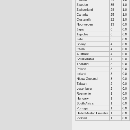
Zweden
35
1.0
Zwitserland
28
1.0
Canada
25
1.0
Oostenrijk
22
1.0
Noorwegen
13
0.0
Japan
6
0.0
Tsjechië
6
0.0
Italië
5
0.0
Spanje
4
0.0
China
4
0.0
Australië
4
0.0
Saudi Arabia
4
0.0
Thailand
3
0.0
Poland
3
0.0
Ierland
3
0.0
Nieuw Zeeland
3
0.0
Taiwan
2
0.0
Luxenburg
2
0.0
Roemenie
1
0.0
Hungary
1
0.0
South Africa
1
0.0
Portugal
1
0.0
United Arabic Emirates
1
0.0
Iceland
1
0.0