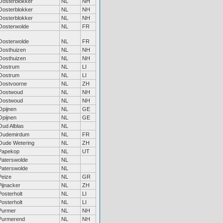
Oosterblokker
NL
NH
Oosterblokker
NL
NH
Oosterblokker
NL
NH
Oosterwolde
NL
FR
Oosterwolde
NL
FR
Oosthuizen
NL
NH
Oosthuizen
NL
NH
Oostrum
NL
LI
Oostrum
NL
LI
Oostvoorne
NL
ZH
Oostwoud
NL
NH
Oostwoud
NL
NH
Opijnen
NL
GE
Opijnen
NL
GE
Oud Alblas
NL
Oudemirdum
NL
FR
Oude Wetering
NL
ZH
Papekop
NL
UT
Paterswolde
NL
Paterswolde
NL
Peize
NL
GR
Pijnacker
NL
ZH
Posterholt
NL
LI
Posterholt
NL
LI
Purmer
NL
NH
Purmerend
NL
NH