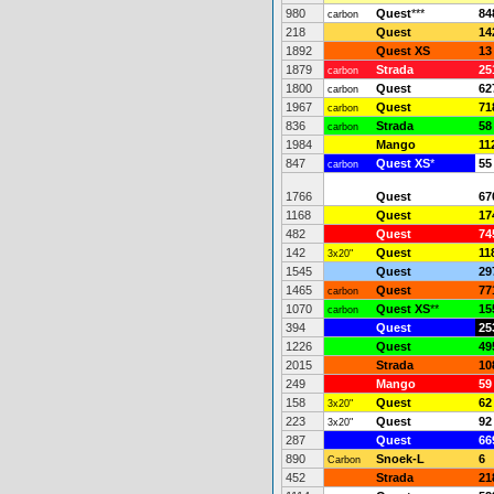
980
Quest
***
84
carbon
218
Quest
14
1892
Quest XS
13
1879
Strada
25
carbon
1800
Quest
62
carbon
1967
Quest
71
carbon
836
Strada
58
carbon
1984
Mango
11
847
Quest XS
*
55
carbon
1766
Quest
67
1168
Quest
17
482
Quest
74
142
Quest
11
3x20"
1545
Quest
29
1465
Quest
77
carbon
1070
Quest XS
**
15
carbon
394
Quest
25
1226
Quest
49
2015
Strada
10
249
Mango
59
158
Quest
62
3x20"
223
Quest
92
3x20"
287
Quest
66
890
Snoek-L
6
Carbon
452
Strada
21