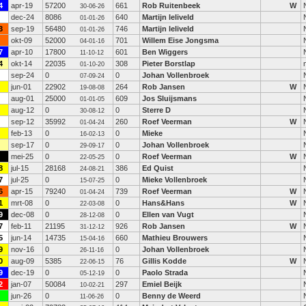
4
apr-19
57200
661
Rob Ruitenbeek
W
30-06-26
dec-24
8086
640
Martijn leliveld
01-01-26
3
sep-19
56480
746
Martijn leliveld
01-01-26
okt-09
52000
701
Willem Eise Jongsma
04-01-16
7
apr-10
17800
601
Ben Wiggers
11-10-12
4
okt-14
22035
308
Pieter Borstlap
01-10-20
sep-24
0
0
Johan Vollenbroek
07-09-24
jun-01
22902
264
Rob Jansen
W
19-08-08
aug-01
25000
609
Jos Sluijsmans
01-01-05
aug-12
0
0
Sterre D
30-08-12
sep-12
35992
260
Roef Veerman
W
01-04-24
feb-13
0
0
Mieke
16-02-13
sep-17
0
0
Johan Vollenbroek
29-09-17
mei-25
0
0
Roef Veerman
W
22-05-25
8
jul-15
28168
386
Ed Quist
24-08-21
7
jul-25
0
0
Mieke Vollenbroek
15-07-25
6
apr-15
79240
739
Roef Veerman
W
01-04-24
1
mrt-08
0
0
Hans&Hans
W
22-03-08
9
dec-08
0
0
Ellen van Vugt
28-12-08
7
feb-11
21195
926
Rob Jansen
W
31-12-12
5
jun-14
14735
660
Mathieu Brouwers
15-04-16
9
nov-16
0
0
Johan Vollenbroek
26-11-16
0
aug-09
5385
76
Gillis Kodde
W
22-06-15
9
dec-19
0
0
Paolo Strada
05-12-19
2
jan-07
50084
297
Emiel Beijk
10-02-21
jun-26
0
0
Benny de Weerd
11-06-26