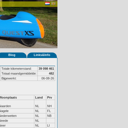
Blog
Links&Info
Totale kilometerstand:
39 098 461
Totaal maandgemiddelde:
482
Bijgewerkt:
06-08-26
Woonplaats
Land
Prv
Naarden
NL
NH
Nagele
NL
FL
Nederwetten
NL
NB
Neede
NL
Neer
NL
LI