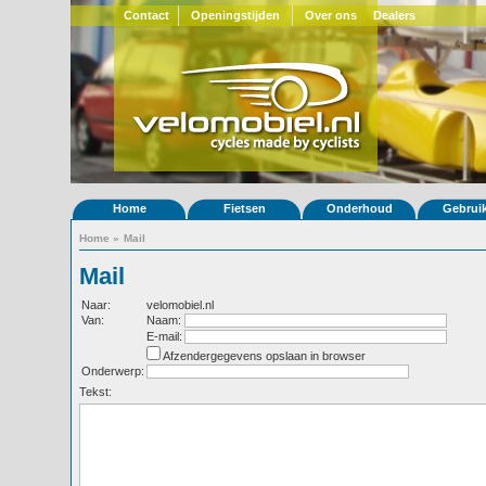
Contact
Openingstijden
Over ons
Dealers
Home
Fietsen
Onderhoud
Gebrui
Home
»
Mail
Mail
Naar:
velomobiel.nl
Van:
Naam:
E-mail:
Afzendergegevens opslaan in browser
Onderwerp:
Tekst: