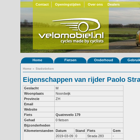
Contact
Openingstijden
Over ons
Dealers
Home
Fietsen
Onderhoud
Gebrui
Home
»
Statistieken
Eigenschappen van rijder Paolo Str
Geslacht
M
Woonplaats
Noordwijk
Provincie
ZH
Email
Website
Fiets
Quatrevelo 179
Gehad
0 fietsen
Bijzonderheden
Kilometerstanden
Datum
Stand
Fiets
Gem
2019-03-09
0
Strada 283
-