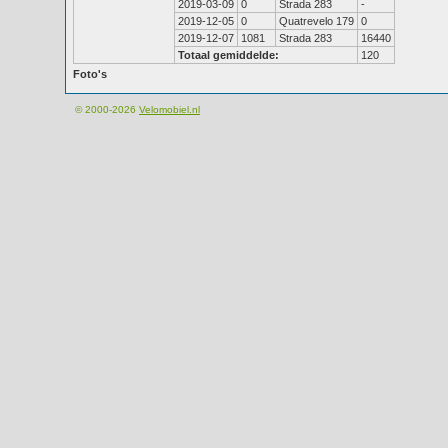
2019-03-09
0
Strada 283
-
2019-12-05
0
Quatrevelo 179
0
2019-12-07
1081
Strada 283
16440
Totaal gemiddelde:
120
Foto's
© 2000-2026
Velomobiel.nl