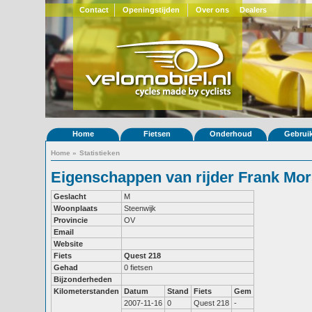
Contact
Openingstijden
Over ons
Dealers
Home
Fietsen
Onderhoud
Gebrui
Home
»
Statistieken
Eigenschappen van rijder Frank Mor
Geslacht
M
Woonplaats
Steenwijk
Provincie
OV
Email
Website
Fiets
Quest 218
Gehad
0 fietsen
Bijzonderheden
Kilometerstanden
Datum
Stand
Fiets
Gem
2007-11-16
0
Quest 218
-