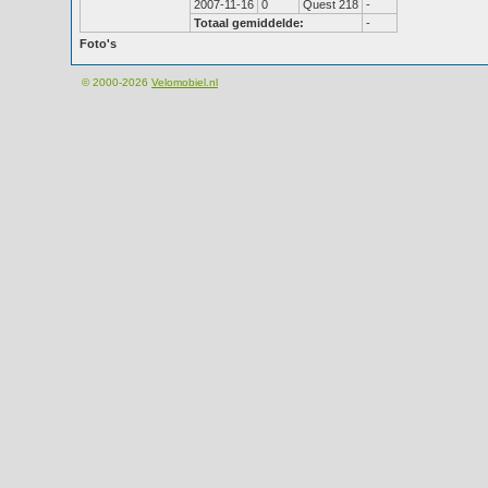
2007-11-16
0
Quest 218
-
Totaal gemiddelde:
-
Foto's
© 2000-2026
Velomobiel.nl