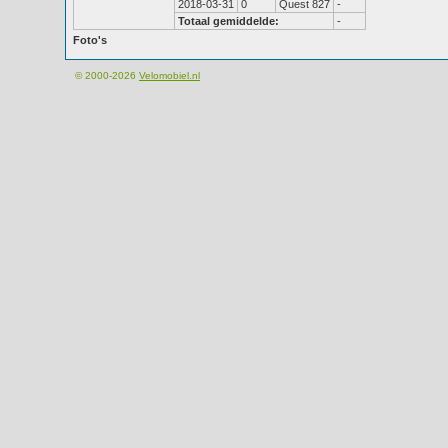
2018-03-31
0
Quest 827
-
Totaal gemiddelde:
-
Foto's
© 2000-2026
Velomobiel.nl