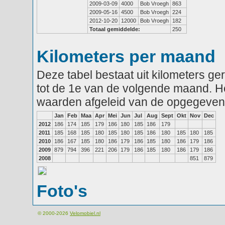
2009-03-09
4000
Bob Vroegh
863
2009-05-16
4500
Bob Vroegh
224
2012-10-20
12000
Bob Vroegh
182
Totaal gemiddelde:
250
Kilometers per maand
Deze tabel bestaat uit kilometers g
tot de 1e van de volgende maand. He
waarden afgeleid van de opgegeven
Jan
Feb
Maa
Apr
Mei
Jun
Jul
Aug
Sept
Okt
Nov
Dec
2012
186
174
185
179
186
180
185
186
179
2011
185
168
185
180
185
180
185
186
180
185
180
185
2010
186
167
185
180
186
179
186
185
180
186
179
186
2009
879
794
396
221
206
179
186
185
180
186
179
186
2008
851
879
Foto's
© 2000-2026
Velomobiel.nl