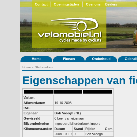
Contact
Openingstijden
Over ons
Dealers
Home
Fietsen
Onderhoud
Gebrui
Home
»
Statistieken
Eigenschappen van fi
Variant
Afleverdatum
19-10-2008
RAL
Eigenaar
Bob Vroegh
(NL)
Gewisseld
0 keer van eigenaar
Bijzonderheden
Ingevoerd bij orderboek import
Kilometerstanden
Datum
Stand
Rijder
Gem
2008-10-19
0
Bob Vroegh
-