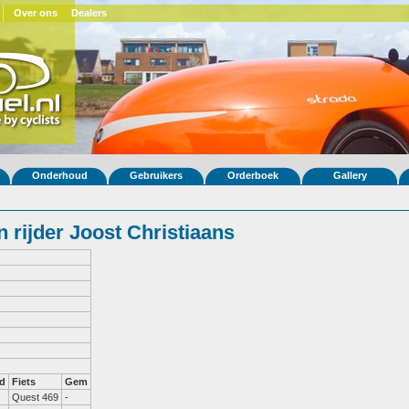
Over ons
Dealers
Onderhoud
Gebruikers
Orderboek
Gallery
rijder Joost Christiaans
d
Fiets
Gem
Quest 469
-