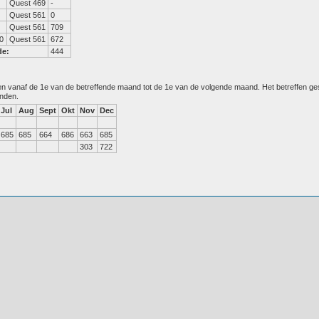
Quest 469
-
Quest 561
0
Quest 561
709
0
Quest 561
672
de:
444
den vanaf de 1e van de betreffende maand tot de 1e van de volgende maand. Het betreffen g
anden.
Jul
Aug
Sept
Okt
Nov
Dec
685
685
664
686
663
685
303
722