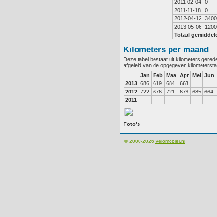
2011-02-04
0
2011-11-18
0
2012-04-12
3400
2013-05-06
1200
Totaal gemiddel
Kilometers per maand
Deze tabel bestaat uit kilometers gere
afgeleid van de opgegeven kilometerst
Jan
Feb
Maa
Apr
Mei
Jun
2013
686
619
684
663
2012
722
676
721
676
685
664
2011
Foto's
© 2000-2026
Velomobiel.nl