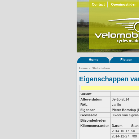
Contact
Openingstijden
Home
Fietsen
Home
»
Statistieken
Eigenschappen van
Variant
Afleverdatum
09-10-2014
RAL
vanille
Eigenaar
Pieter Borstlap
(
Gewisseld
0 keer van eigena
Bijzonderheden
Kilometerstanden
Datum
Stan
2014-10-17
50
2014-12-27
700