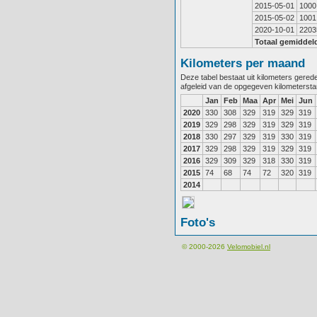
2015-05-01
1000
2015-05-02
1001
2020-10-01
2203
Totaal gemiddel
Kilometers per maand
Deze tabel bestaat uit kilometers gere
afgeleid van de opgegeven kilometerst
Jan
Feb
Maa
Apr
Mei
Jun
2020
330
308
329
319
329
319
2019
329
298
329
319
329
319
2018
330
297
329
319
330
319
2017
329
298
329
319
329
319
2016
329
309
329
318
330
319
2015
74
68
74
72
320
319
2014
Foto's
© 2000-2026
Velomobiel.nl