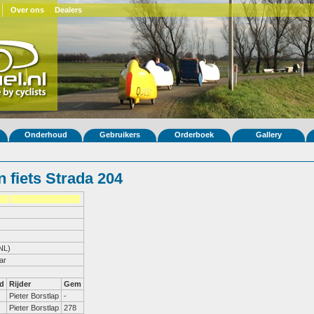
Over ons
Dealers
Onderhoud
Gebruikers
Orderboek
Gallery
 fiets Strada 204
NL)
ar
d
Rijder
Gem
Pieter Borstlap
-
Pieter Borstlap
278