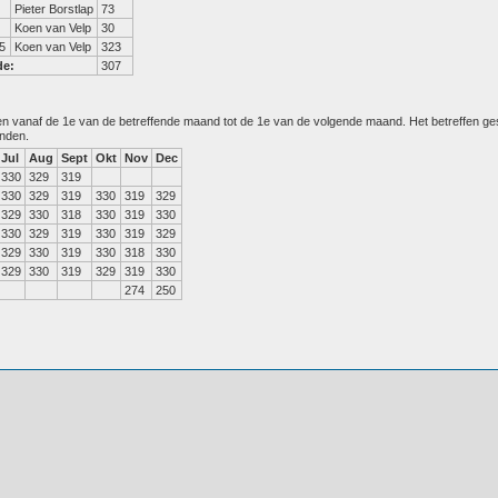
Pieter Borstlap
73
Koen van Velp
30
5
Koen van Velp
323
de:
307
den vanaf de 1e van de betreffende maand tot de 1e van de volgende maand. Het betreffen g
anden.
Jul
Aug
Sept
Okt
Nov
Dec
330
329
319
330
329
319
330
319
329
329
330
318
330
319
330
330
329
319
330
319
329
329
330
319
330
318
330
329
330
319
329
319
330
274
250