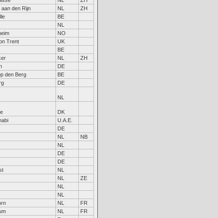
nisse
NL
ZH
 aan den Rijn
NL
ZH
le
BE
NL
heim
NO
on Trent
UK
BE
ker
NL
ZH
n
DE
op den Berg
BE
rg
DE
NL
e
DK
habi
U.A.E.
DE
NL
NB
NL
DE
DE
st
NL
NL
ZE
NL
NL
orn
NL
FR
um
NL
FR