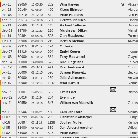
okt-11
29050
282
Wim Harwig
W
Vlissi
12-05-20
okt-18
29140
420
Klaus Ebinger
Vierse
03-08-24
mrt-06
29210
511
Peter Huiberts
Den He
29-12-10
sep-09
29513
597
Cerrato Pierluca
Eindh
14-10-16
jan-13
29560
413
Richard Veltman
Borcul
31-12-18
dec-09
29799
178
Martin van Dijken
Mensi
18-12-23
jun-19
29864
508
Gert Braaksma
Purme
08-05-24
jun-03
29908
245
Bert Rentenaar
Alkma
01-08-13
feb-09
29915
494
Onbekend
28-02-14
dec-07
29918
384
Emiel Keuter
Hooge
09-06-14
mrt-06
30000
384
Tony Eastwood
Gwyne
01-10-12
dec-04
30000
672
Rudi Engeltjes
Leuve
19-08-08
mrt-12
30000
441
Bert Audenaert
Gent
03-11-17
okt-11
30000
596
Jürgen Plagwitz
Beck
09-12-15
mrt-04
30000
239
Jelle Avismagnus
Antwe
11-08-14
jun-15
30000
1013
Axel Herfurt
Rends
13-12-17
nov-09
30001
552
Evert Edel
Bierbe
14-05-14
sep-12
30016
204
Eve linde
30-12-24
nov-11
30550
647
Wilbert van Meerwijk
Garnw
25-10-15
feb-16
30606
485
Lars Jennfors
Malmo
10-05-21
jul-07
30799
295
Christian Kohlheyer
Hunge
02-04-16
jul-16
30897
1138
Jochen Müller
Kemp
03-11-18
jul-05
31000
359
Jan Vereertbrugghen
Willeb
06-09-12
jul-02
31000
307
Peter Savels
Lichte
29-11-10