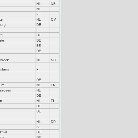
NL
NB
NL
FI
ter
NL
OV
berg
DE
F
rg
DE
rte
DE
BE
DE
ebroek
NL
NH
inhem
F
DE
zum
NL
FR
dseveen
NL
DE
en
NL
FL
DE
DE
NL
DR
BE
mtal
DE
rg
DE