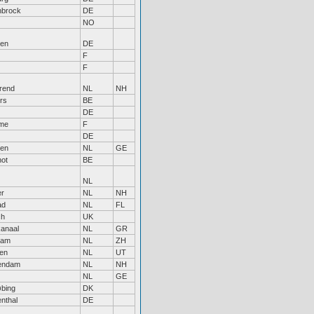
nbrock
DE
NO
gen
DE
F
F
rend
NL
NH
rs
BE
DE
me
F
DE
gen
NL
GE
ot
BE
NL
r
NL
NH
ad
NL
FL
ch
UK
anaal
NL
GR
dam
NL
ZH
en
NL
UT
endam
NL
NH
NL
GE
bing
DK
nthal
DE