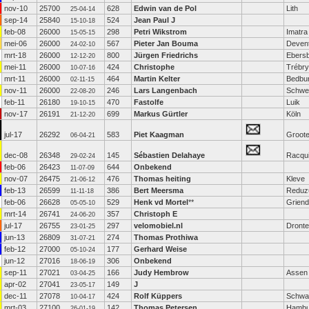
nov-10
25700
628
Edwin van de Pol
Lith
25-04-14
sep-14
25840
524
Jean Paul J
15-10-18
feb-08
26000
298
Petri Wikstrom
Imatra
15-05-15
mei-06
26000
567
Pieter Jan Bouma
Deven
24-02-10
mrt-18
26000
800
Jürgen Friedrichs
Ebers
12-12-20
mei-11
26000
424
Christophe
Trébry
10-07-16
mrt-11
26000
464
Martin Kelter
Bedbu
02-11-15
nov-11
26000
246
Lars Langenbach
Schwe
22-08-20
feb-11
26180
470
Fastolfe
Luik
19-10-15
nov-17
26191
699
Markus Gürtler
Köln
21-12-20
jul-17
26292
583
Piet Kaagman
Groot
06-04-21
dec-08
26348
145
Sébastien Delahaye
Racqu
29-02-24
feb-06
26423
644
Onbekend
11-07-09
nov-07
26475
476
Thomas heiting
Kleve
21-06-12
feb-13
26599
386
Bert Meersma
Redu
11-11-18
feb-06
26628
529
Henk vd Mortel
**
Grien
05-05-10
mrt-14
26741
357
Christoph E
24-06-20
jul-17
26755
297
velomobiel.nl
Dront
23-01-25
jun-13
26809
274
Thomas Prothiwa
31-07-21
feb-12
27000
177
Gerhard Weise
05-10-24
jun-12
27016
306
Onbekend
18-06-19
sep-11
27021
166
Judy Hembrow
Assen
03-04-25
apr-02
27041
149
J
23-05-17
dec-11
27078
424
Rolf Küppers
Schwal
10-04-17
mrt-03
27100
142
Thomas Petersen
Hambu
26-01-19