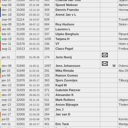
mei-15
31000
363
Chantal van Tour
Spijke
09-07-22
sep-06
31000
804
Sjoerd Nieboer
Alphen
25-11-09
dec-13
31000
429
Dennis Franckx
Hermal
13-12-19
dec-18
31042
710
Arend Jan v L
03-08-22
sep-04
31114
828
Trond
19-10-07
sep-08
31149
684
Roy Hudson
Stoke 
09-07-12
okt-08
31200
197
Laurens L
07-01-22
feb-10
31200
337
Uipko Berghuis
Pijnac
29-10-17
sep-19
31311
1035
Tatjana H
Sende
19-03-22
nov-11
31576
236
VT
Heist 
02-01-23
aug-11
31613
269
Claus Pagel
Freibu
14-05-21
jan-11
31820
174
Joris Nooij
01-05-26
dec-08
31840
1097
Jens Johansson
W
Odens
14-05-11
jan-15
31848
291
Mika Rintala
Abu D
11-02-24
jun-08
31860
225
Ramon Gomez
15-03-20
jan-10
31876
363
Sjors Zoontjes
Tilburg
08-05-17
dec-12
31904
220
Kapil M
31-12-24
mrt-18
31929
371
Gabriele Patzner
08-05-25
dec-07
32000
172
Alexander K
29-06-23
sep-13
32000
511
Mark Rullens
Uitgee
29-11-18
apr-13
32000
308
Anton Bijnagte
Tholen
14-12-21
nov-11
32000
187
Jos J
30-01-26
mrt-17
32000
294
Jan van D
21-04-26
jul-03
32000
578
Kornh
10-02-08
mrt-11
32001
401
Eric Tack
Mantg
28-10-17