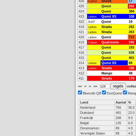
426
Snoek
17
Carbon
425
Quest
292
424
Quest
394
423
Quest XS
108
carbon
422
Quest
19
3x20"
418
Strada
262
carbon
421
Strada
263
carbon
420
Quest
713
carbon
419
Quatrevelo
245
Carbon
417
Quest
193
416
Quest
539
415
Quest
401
414
Quest XS
69
carbon
413
Strada
105
carbon
412
Mango
49
411
Strada
179
<<
<
>
>>
volled
Bluevelo QB
DuoQuest
Mang
Land
Aantal
%
Nederland
765
36.0
Duitsland
481
22.0
Frankrijk
208
9.0
België
135
6.0
Denemarken
89
4.0
Verenigde Staten
88
4.0