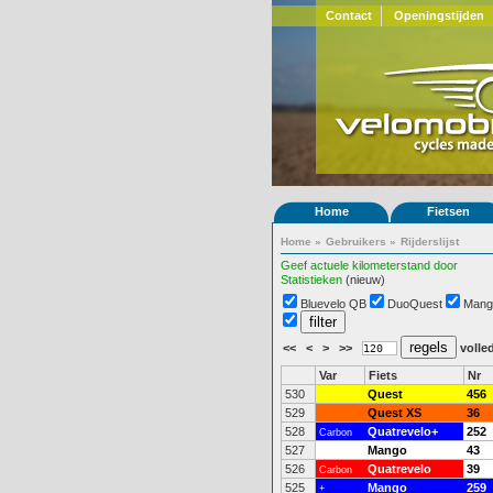
Contact
Openingstijden
Home
Fietsen
Home
»
Gebruikers
»
Rijderslijst
Geef actuele kilometerstand door
Statistieken
(nieuw)
Bluevelo QB
DuoQuest
Mang
<<
<
>
>>
volled
Var
Fiets
Nr
530
Quest
456
529
Quest XS
36
528
Quatrevelo+
252
Carbon
527
Mango
43
526
Quatrevelo
39
Carbon
525
Mango
259
+