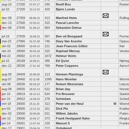
aug-10
27200
330
Roelf Bos
Ruete
07-07-17
jul-10
27200
420
Bjørn Lunde
10-12-15
dec-09
27359
413
Manfred Heim
Rulfin
09-06-15
dec-13
27500
315
Pascal Laroche
22-03-21
dec-08
27645
664
Sebastien Delrue
01-06-12
jul-19
27939
567
Ben vd Boogaard
Purme
19-08-23
mei-23
27966
746
Davy Van Assche
Oppuu
01-07-26
okt-02
28000
221
Jean-Francois Gilliot
Kiel
19-04-13
okt-10
28060
315
Raphael Mercey
Vendo
30-03-18
feb-22
28082
1672
Helmut Voirin
12-07-23
jul-15
28168
386
Ed Quist
Nijme
24-08-21
dec-12
28330
769
Peter Coppens
Aarsch
17-01-16
aug-09
28409
213
Hermen Plantinga
20-09-20
aug-07
28460
1090
Hans Woerlee
Worme
02-11-09
okt-08
28536
177
Robert Weststrate
Lelyst
06-03-22
aug-08
28555
522
Brian day
Norwi
28-02-13
jan-10
28619
634
Fre Brouwer
Stadsk
28-10-13
jan-15
28922
278
Schiedam
Schie
14-09-23
mrt-18
29000
313
Peter van der Heul
W
Woerd
25-11-25
jun-03
29000
321
Dick Pie
Krabb
13-12-10
dec-02
29000
631
Willem Jakobs
Putten
30-09-06
okt-10
29000
373
Frank Hoelgaard Hahn
Ringkø
10-04-17
jan-14
29001
229
Manuel S
Franke
13-07-24
dec-12
29001
213
Onbekend
20-04-24