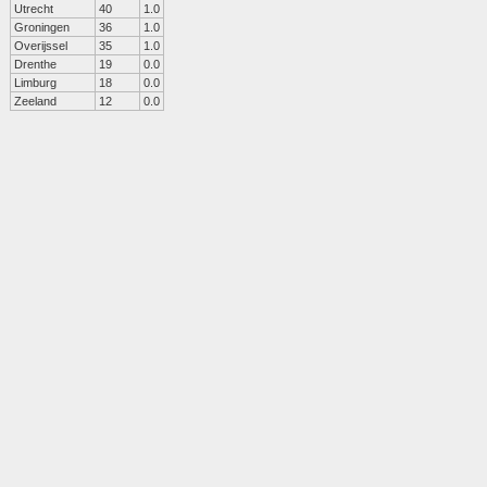
Utrecht
40
1.0
Groningen
36
1.0
Overijssel
35
1.0
Drenthe
19
0.0
Limburg
18
0.0
Zeeland
12
0.0