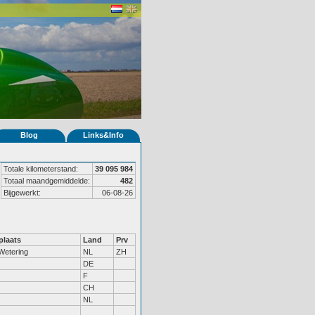
Blog
Links&Info
Totale kilometerstand:
39 095 984
Totaal maandgemiddelde:
482
Bijgewerkt:
06-08-26
laats
Land
Prv
Wetering
NL
ZH
DE
F
CH
NL