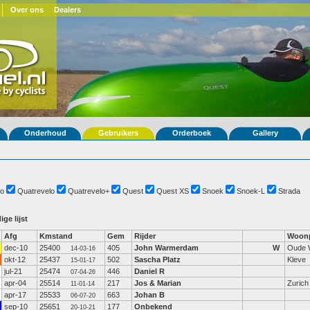
Over ons
Dealers
Onderhoud
Gebruikers
Orderboek
Gallery
o
Quatrevelo
Quatrevelo+
Quest
Quest XS
Snoek
Snoek-L
Strada
ige lijst
Afg
Kmstand
Gem
Rijder
Woonp
dec-10
25400
405
John Warmerdam
W
Oude 
14-03-16
okt-12
25437
502
Sascha Platz
Kleve
15-01-17
jul-21
25474
446
Daniel R
07-04-26
apr-04
25514
217
Jos & Marian
Zurich
11-01-14
apr-17
25533
663
Johan B
06-07-20
sep-10
25651
177
Onbekend
20-10-21