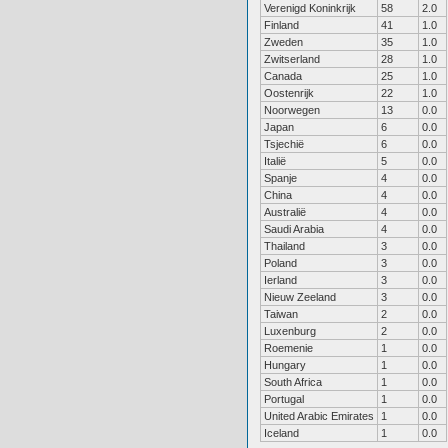
Verenigd Koninkrijk
58
2.0
Finland
41
1.0
Zweden
35
1.0
Zwitserland
28
1.0
Canada
25
1.0
Oostenrijk
22
1.0
Noorwegen
13
0.0
Japan
6
0.0
Tsjechië
6
0.0
Italië
5
0.0
Spanje
4
0.0
China
4
0.0
Australië
4
0.0
Saudi Arabia
4
0.0
Thailand
3
0.0
Poland
3
0.0
Ierland
3
0.0
Nieuw Zeeland
3
0.0
Taiwan
2
0.0
Luxenburg
2
0.0
Roemenie
1
0.0
Hungary
1
0.0
South Africa
1
0.0
Portugal
1
0.0
United Arabic Emirates
1
0.0
Iceland
1
0.0