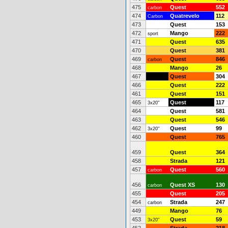
475
Quest
552
carbon
474
Quatrevelo
112
Carbon
473
Quest
153
472
Mango
222
sport
471
Quest
635
470
Quest
381
469
Quest
846
carbon
468
Mango
26
467
Quest
304
466
Quest
222
461
Quest
151
465
Quest
117
3x20"
464
Quest
581
463
Quest
546
462
Quest
99
3x20"
460
Quest
765
459
Quest
364
458
Strada
121
457
Quest
560
carbon
456
Quest XS
130
carbon
455
Quest
205
454
Strada
247
carbon
449
Mango
76
453
Quest
59
3x20"