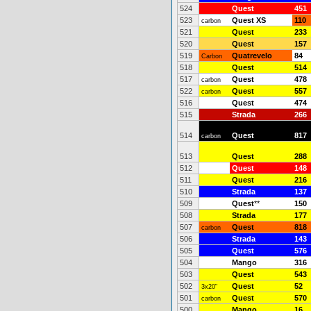
524
Quest
451
523
Quest XS
110
carbon
521
Quest
233
520
Quest
157
519
Quatrevelo
84
Carbon
518
Quest
514
517
Quest
478
carbon
522
Quest
557
carbon
516
Quest
474
515
Strada
266
514
Quest
817
carbon
513
Quest
288
512
Quest
148
511
Quest
216
510
Strada
137
509
Quest
**
150
508
Strada
177
507
Quest
818
carbon
506
Strada
143
505
Quest
576
504
Mango
316
503
Quest
543
502
Quest
52
3x20"
501
Quest
570
carbon
500
Mango
16