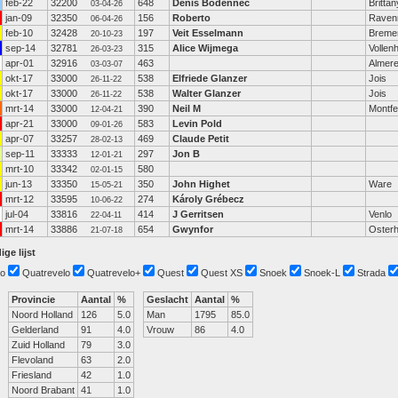
feb-22
32200
648
Denis Bodennec
Brittan
03-04-26
jan-09
32350
156
Roberto
Raven
06-04-26
feb-10
32428
197
Veit Esselmann
Breme
20-10-23
sep-14
32781
315
Alice Wijmega
Vollen
26-03-23
apr-01
32916
463
Almer
03-03-07
okt-17
33000
538
Elfriede Glanzer
Jois
26-11-22
okt-17
33000
538
Walter Glanzer
Jois
26-11-22
mrt-14
33000
390
Neil M
Montfe
12-04-21
apr-21
33000
583
Levin Pold
09-01-26
apr-07
33257
469
Claude Petit
28-02-13
sep-11
33333
297
Jon B
12-01-21
mrt-10
33342
580
02-01-15
jun-13
33350
350
John Highet
Ware
15-05-21
mrt-12
33595
274
Károly Grébecz
10-06-22
jul-04
33816
414
J Gerritsen
Venlo
22-04-11
mrt-14
33886
654
Gwynfor
Oster
21-07-18
ige lijst
o
Quatrevelo
Quatrevelo+
Quest
Quest XS
Snoek
Snoek-L
Strada
Provincie
Aantal
%
Geslacht
Aantal
%
Noord Holland
126
5.0
Man
1795
85.0
Gelderland
91
4.0
Vrouw
86
4.0
Zuid Holland
79
3.0
Flevoland
63
2.0
Friesland
42
1.0
Noord Brabant
41
1.0