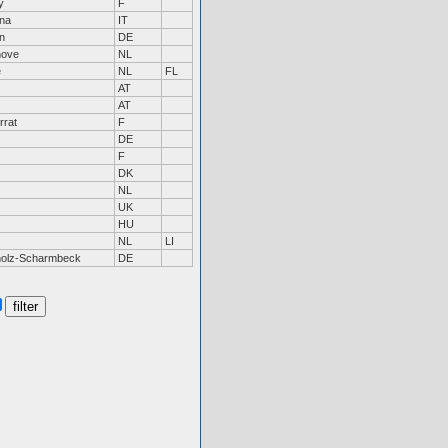
y
F
na
IT
n
DE
hove
NL
e
NL
FL
AT
AT
rrat
F
DE
F
DK
NL
UK
HU
NL
LI
holz-Scharmbeck
DE