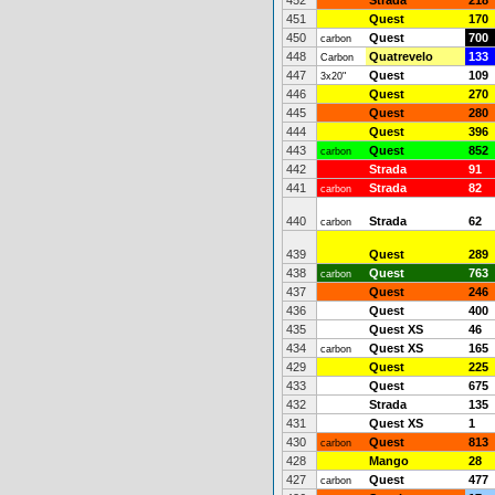
452
Strada
218
451
Quest
170
450
Quest
700
carbon
448
Quatrevelo
133
Carbon
447
Quest
109
3x20"
446
Quest
270
445
Quest
280
444
Quest
396
443
Quest
852
carbon
442
Strada
91
441
Strada
82
carbon
440
Strada
62
carbon
439
Quest
289
438
Quest
763
carbon
437
Quest
246
436
Quest
400
435
Quest XS
46
434
Quest XS
165
carbon
429
Quest
225
433
Quest
675
432
Strada
135
431
Quest XS
1
430
Quest
813
carbon
428
Mango
28
427
Quest
477
carbon