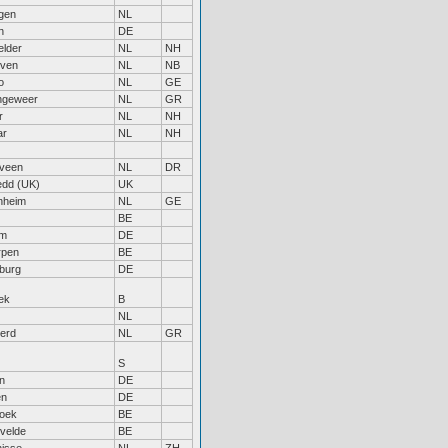
ngen
NL
n
DE
lder
NL
NH
oven
NL
NB
o
NL
GE
ngeweer
NL
GR
r
NL
NH
ar
NL
NH
veen
NL
DR
dd (UK)
UK
nheim
NL
GE
BE
um
DE
rpen
BE
burg
DE
ek
B
NL
erd
NL
GR
S
n
DE
en
DE
roek
BE
rvelde
BE