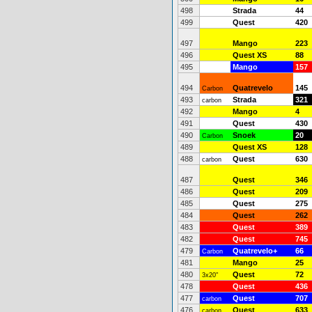
498
Strada
44
499
Quest
420
497
Mango
223
496
Quest XS
88
495
Mango
157
494
Quatrevelo
145
Carbon
493
Strada
321
carbon
492
Mango
4
491
Quest
430
490
Snoek
20
Carbon
489
Quest XS
128
488
Quest
630
carbon
487
Quest
346
486
Quest
209
485
Quest
275
484
Quest
262
483
Quest
389
482
Quest
745
479
Quatrevelo+
66
Carbon
481
Mango
25
480
Quest
72
3x20"
478
Quest
436
477
Quest
707
carbon
476
Quest
633
carbon