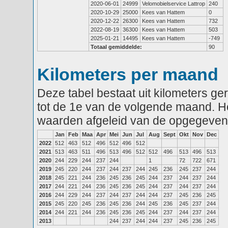
2020-06-01
24999
Velomobielservice Lattrop
240
2020-10-29
25000
Kees van Hattem
0
2020-12-22
26300
Kees van Hattem
732
2022-08-19
36300
Kees van Hattem
503
2025-01-21
14495
Kees van Hattem
-749
Totaal gemiddelde:
90
Kilometers per maand
Deze tabel bestaat uit kilometers g
tot de 1e van de volgende maand. He
waarden afgeleid van de opgegeven
Jan
Feb
Maa
Apr
Mei
Jun
Jul
Aug
Sept
Okt
Nov
Dec
2022
512
463
512
496
512
496
512
2021
513
463
511
496
513
496
512
512
496
513
496
513
2020
244
229
244
237
244
1
72
722
671
2019
245
220
244
237
244
237
244
245
236
245
237
244
2018
245
221
244
236
245
236
245
244
237
244
237
244
2017
244
221
244
236
245
236
245
244
237
244
237
244
2016
244
229
244
237
244
237
244
244
237
245
236
245
2015
245
220
245
236
245
236
244
245
236
245
237
244
2014
244
221
244
236
245
236
245
244
237
244
237
244
2013
244
237
244
244
237
245
236
245