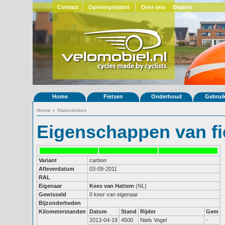
Contact
Openingstijden
Over ons
Dealers
Home
Fietsen
Onderhoud
Gebrui
Home
»
Statistieken
Eigenschappen van fi
Variant
carbon
Afleverdatum
03-09-2011
RAL
Eigenaar
Kees van Hattem
(NL)
Gewisseld
0 keer van eigenaar
Bijzonderheden
Kilometerstanden
Datum
Stand
Rijder
Gem
2013-04-19
4500
Niels Vogel
-