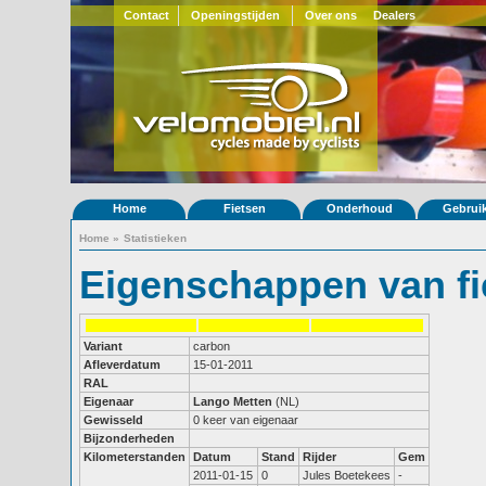
Contact
Openingstijden
Over ons
Dealers
Home
Fietsen
Onderhoud
Gebrui
Home
»
Statistieken
Eigenschappen van fi
Variant
carbon
Afleverdatum
15-01-2011
RAL
Eigenaar
Lango Metten
(NL)
Gewisseld
0 keer van eigenaar
Bijzonderheden
Kilometerstanden
Datum
Stand
Rijder
Gem
2011-01-15
0
Jules Boetekees
-