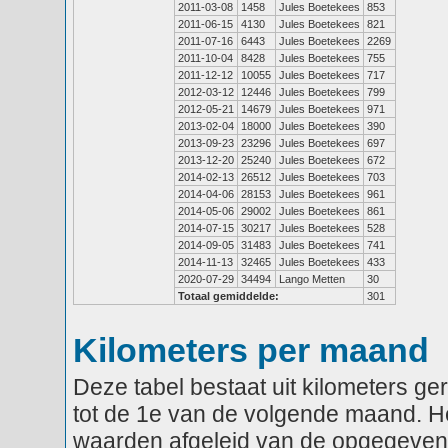
2011-03-08
1458
Jules Boetekees
853
2011-06-15
4130
Jules Boetekees
821
2011-07-16
6443
Jules Boetekees
2269
2011-10-04
8428
Jules Boetekees
755
2011-12-12
10055
Jules Boetekees
717
2012-03-12
12446
Jules Boetekees
799
2012-05-21
14679
Jules Boetekees
971
2013-02-04
18000
Jules Boetekees
390
2013-09-23
23296
Jules Boetekees
697
2013-12-20
25240
Jules Boetekees
672
2014-02-13
26512
Jules Boetekees
703
2014-04-06
28153
Jules Boetekees
961
2014-05-06
29002
Jules Boetekees
861
2014-07-15
30217
Jules Boetekees
528
2014-09-05
31483
Jules Boetekees
741
2014-11-13
32465
Jules Boetekees
433
2020-07-29
34494
Lango Metten
30
Totaal gemiddelde:
301
Kilometers per maand
Deze tabel bestaat uit kilometers g
tot de 1e van de volgende maand. He
waarden afgeleid van de opgegeven