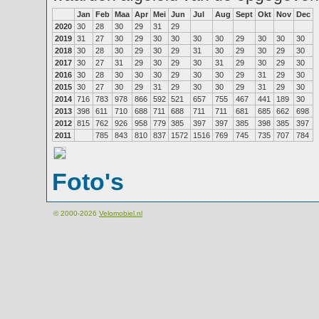
Jan
Feb
Maa
Apr
Mei
Jun
Jul
Aug
Sept
Okt
Nov
Dec
2020
30
28
30
29
31
29
2019
31
27
30
29
30
30
30
30
29
30
30
30
2018
30
28
30
29
30
29
31
30
29
30
29
30
2017
30
27
31
29
30
29
30
31
29
30
29
30
2016
30
28
30
30
30
29
30
30
29
31
29
30
2015
30
27
30
29
31
29
30
30
29
31
29
30
2014
716
783
978
866
592
521
657
755
467
441
189
30
2013
398
611
710
688
711
688
711
711
681
685
662
698
2012
815
762
926
958
779
385
397
397
385
398
385
397
2011
785
843
810
837
1572
1516
769
745
735
707
784
Foto's
© 2000-2026
Velomobiel.nl