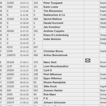
06
11000
164
Peter Tougaard
Kast
19-07-12
06
7600
101
Karin Luber
Augs
10-03-13
06
0
0
Tim Biesemans
Kape
17-11-06
06
0
0
Radieschen & Co
Freib
11-11-06
06
31000
804
Sjoerd Nieboer
Alph
25-11-09
06
0
0
Harald Kurzweil
Stutt
07-08-06
06
0
0
Jan Komdeur
Pate
15-04-06
06
45000
282
Andrew Cupples
11-07-19
05
0
0
Klaus-D Lindenberg
Tesp
19-08-05
05
0
0
Ineke Nelstein
Eeld
01-03-05
03
0
0
Hoog
01-02-03
08
4210
607
12-10-08
03
2240
21
Christian Bruns
Ham
30-01-12
8
106976
490
Arthur Bennebroek
01-04-26
8
55100
475
Mans Smit
Dron
27-09-17
05
1137
14
Leen Bourdeaudhui
Maar
03-07-12
08
25304
135
Cyril G
21-11-23
08
26000
298
Petri Wikstrom
Imat
15-05-15
7
9327
102
Eppo Hillenius
Oud
22-09-14
07
13300
65
Dharm Ramdjielal
06-05-24
06
10100
331
Silke Koch
Ingol
14-07-09
06
500
563
Zemnec Hacker
Baar
05-01-07
06
2000
89
Rob Maes
Scha
05-10-08
08
15693
179
F D
Erme
04-07-15
07
19374
299
Johann Schouten
Amer
17-08-12