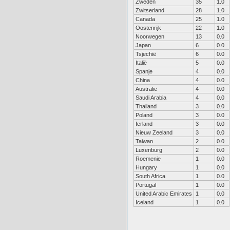
Zweden
35
1.0
Zwitserland
28
1.0
Canada
25
1.0
Oostenrijk
22
1.0
Noorwegen
13
0.0
Japan
6
0.0
Tsjechië
6
0.0
Italië
5
0.0
Spanje
4
0.0
China
4
0.0
Australië
4
0.0
Saudi Arabia
4
0.0
Thailand
3
0.0
Poland
3
0.0
Ierland
3
0.0
Nieuw Zeeland
3
0.0
Taiwan
2
0.0
Luxenburg
2
0.0
Roemenie
1
0.0
Hungary
1
0.0
South Africa
1
0.0
Portugal
1
0.0
United Arabic Emirates
1
0.0
Iceland
1
0.0