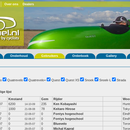
Over ons
Dealers
Onderhoud
Gebruikers
Orderboek
Gallery
o
Quatrevelo
Quatrevelo+
Quest
Quest XS
Snoek
Snoek-L
Strada
ige lijst
Kmstand
Gem
Rijder
Woo
07
6200
235
Ken Kobayashi
Hunts
14-10-09
7
1000
78
Keitaro Hirose
Toky
21-08-08
7
0
0
Fontys hogeschool
Eind
22-06-07
7
0
0
Fontys hogeschool
Eind
02-06-07
07
0
0
Bluevelo
Toro
29-05-07
07
0
0
Michal Kapral
Toro
29-05-07