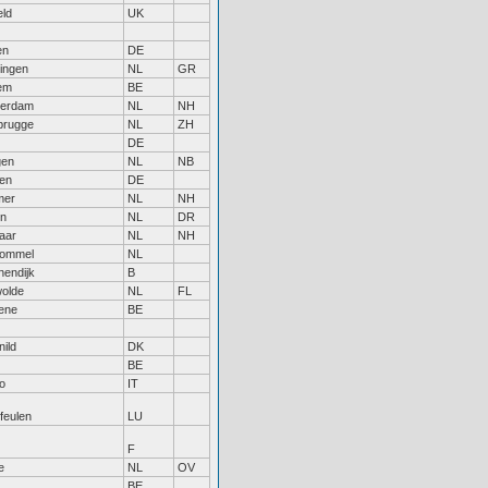
eld
UK
en
DE
ingen
NL
GR
em
BE
erdam
NL
NH
rugge
NL
ZH
DE
gen
NL
NB
en
DE
mer
NL
NH
n
NL
DR
aar
NL
NH
bommel
NL
nendijk
B
olde
NL
FL
ene
BE
ild
DK
BE
o
IT
feulen
LU
F
e
NL
OV
BE