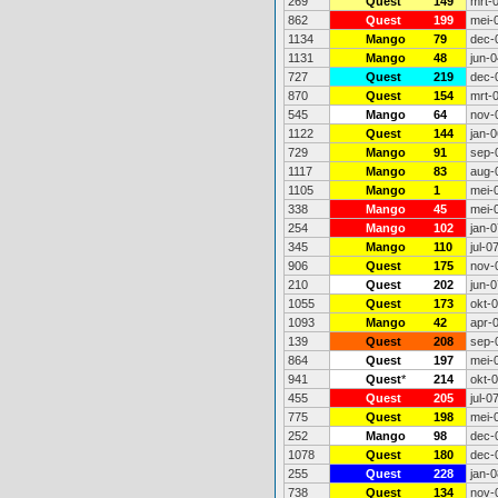
269
Quest
149
mrt-
862
Quest
199
mei-
1134
Mango
79
dec-
1131
Mango
48
jun-0
727
Quest
219
dec-
870
Quest
154
mrt-
545
Mango
64
nov-
1122
Quest
144
jan-0
729
Mango
91
sep-
1117
Mango
83
aug-
1105
Mango
1
mei-
338
Mango
45
mei-
254
Mango
102
jan-0
345
Mango
110
jul-0
906
Quest
175
nov-
210
Quest
202
jun-0
1055
Quest
173
okt-
1093
Mango
42
apr-
139
Quest
208
sep-
864
Quest
197
mei-
941
Quest
*
214
okt-
455
Quest
205
jul-0
775
Quest
198
mei-
252
Mango
98
dec-
1078
Quest
180
dec-
255
Quest
228
jan-0
738
Quest
134
nov-