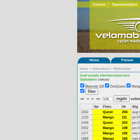
Contact
Openingstijden
Home
Fietsen
Home
»
Gebruikers
»
Rijderslijst
Geef actuele kilometerstand door
Statistieken
(nieuw)
Bluevelo QB
DuoQuest
Mang
<<
<
>
>>
volled
Var
Fiets
Nr
Afg
1002
Quest
204
aug-
1220
Mango
111
jul-0
1446
Quest
203
jun-0
2002
Mango
108
jun-0
1377
Mango
105
mei-
1989
Mango
106
mei-