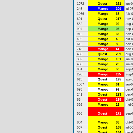
1072
Quest
161
jun-0
245
Mango
109
jul-0
1066
Mango
65
feb-
601
Quest
217
nov-
552
Mango
92
aug-
994
Mango
93
sep-
911
Mango
33
nov-
492
Mango
4
okt-
611
Mango
8
nov-
748
Mango
41
nov-
486
Quest
209
aug-
382
Mango
101
jan-0
468
Mango
26
jun-0
801
Mango
53
sep-
290
Mango
115
aug-
613
Quest
195
apr-
1007
Mango
61
jan-0
693
Mango
99
dec-
241
Quest
223
dec-
83
Quest
215
okt-
326
Mango
22
mei-
566
Quest
171
sep-
884
Mango
85
okt-
567
Quest
165
jul-0
339
Quest
184
dec-