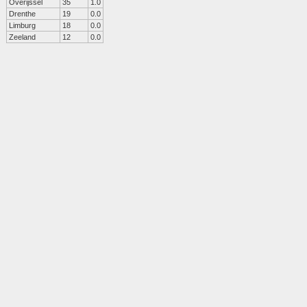
Overijssel
35
1.0
Drenthe
19
0.0
Limburg
18
0.0
Zeeland
12
0.0