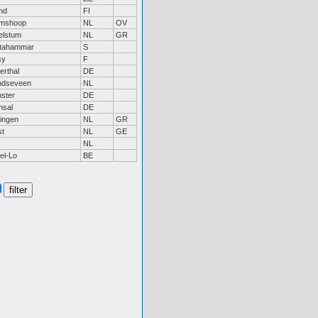
nd
FI
mshoop
NL
OV
elstum
NL
GR
stahammar
S
sy
F
rthal
DE
ndseveen
NL
ster
DE
hsal
DE
ingen
NL
GR
st
NL
GE
NL
el-Lo
BE