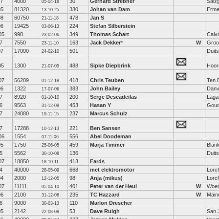
07
4000
30
Gerhard Strebner
Salzg
05-04-18
05
81320
330
Johan van Dam
Erme
13-10-25
08
60750
478
Jan S
21-11-18
06
19425
224
Stefan Silberstein
03-06-13
05
998
349
Thomas Schart
Calv
23-02-06
7
7550
163
Jack Dekker
*
W
Groo
23-11-10
07
17000
501
Duits
24-02-10
05
1300
488
Sipke Diepbrink
Hoor
21-07-05
07
56209
418
Chris Teuben
Ten 
01-12-18
06
1322
383
John Bailey
Danv
17-07-06
7
8920
200
Serge Descadeilas
Laga
01-10-10
6
9563
453
Hasan Y
Gou
31-12-09
7
24080
237
Marcus Schulz
19-11-15
7
17288
221
Ben Sansen
10-12-13
06
1554
556
Abel Doodeman
07-11-06
05
1750
459
Marja Timmer
Blan
25-06-05
5
5562
136
Duits
30-10-08
07
18850
413
Fards
18-10-11
4
40000
668
met elektromotor
Lorc
28-05-09
04
2000
98
Anja (mikus)
Lorc
12-12-05
07
11111
401
Peter van der Heul
W
Woe
05-04-10
06
2100
235
TC Hazzard
W
Main
31-12-06
6
9000
110
Marlon Drescher
30-03-13
05
2142
53
Dave Ruigh
San 
22-08-08