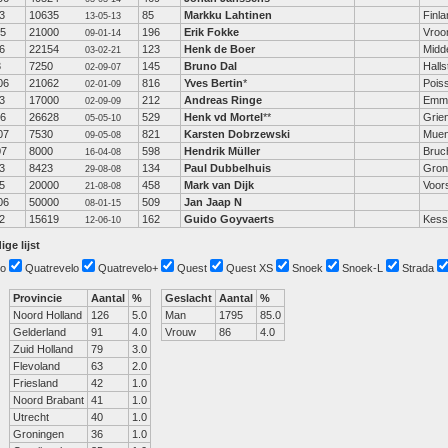
3
10635
85
Markku Lahtinen
Finla
13-05-13
05
21000
196
Erik Fokke
Vroo
09-01-14
6
22154
123
Henk de Boer
Midd
03-02-21
3
7250
145
Bruno Dal
Hall
02-09-07
06
21062
816
Yves Bertin
*
Pois
02-01-09
3
17000
212
Andreas Ringe
Emme
02-09-09
06
26628
529
Henk vd Mortel
**
Grie
05-05-10
07
7530
821
Karsten Dobrzewski
Muen
09-05-08
07
8000
598
Hendrik Müller
Bruc
16-04-08
3
8423
134
Paul Dubbelhuis
Gron
29-08-08
5
20000
458
Mark van Dijk
Voor
21-08-08
06
50000
509
Jan Jaap N
08-01-15
2
15619
162
Guido Goyvaerts
Kess
12-06-10
ige lijst
o
Quatrevelo
Quatrevelo+
Quest
Quest XS
Snoek
Snoek-L
Strada
Provincie
Aantal
%
Geslacht
Aantal
%
Noord Holland
126
5.0
Man
1795
85.0
Gelderland
91
4.0
Vrouw
86
4.0
Zuid Holland
79
3.0
Flevoland
63
2.0
Friesland
42
1.0
Noord Brabant
41
1.0
Utrecht
40
1.0
Groningen
36
1.0