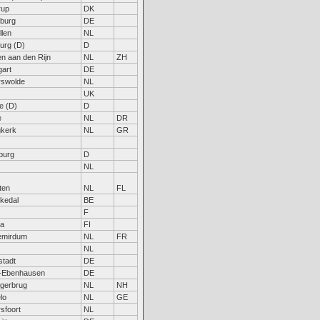
rup
DK
burg
DE
llen
NL
urg (D)
D
en aan den Rijn
NL
ZH
gart
DE
rswolde
NL
UK
e (D)
D
e
NL
DR
kerk
NL
GR
burg
D
NL
ten
NL
FL
kedal
BE
F
ra
FI
emirdum
NL
FR
NL
stadt
DE
-Ebenhausen
DE
gerbrug
NL
NH
lo
NL
GE
sfoort
NL