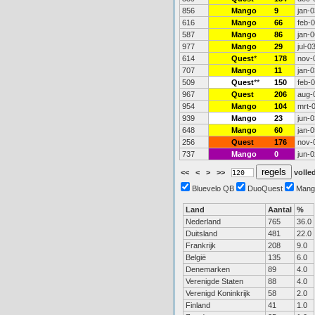
856
Mango
9
jan-0
616
Mango
66
feb-
587
Mango
86
jan-0
977
Mango
29
jul-0
614
Quest
*
178
nov-
707
Mango
11
jan-0
509
Quest
**
150
feb-
967
Quest
206
aug-
954
Mango
104
mrt-
939
Mango
23
jun-0
648
Mango
60
jan-0
256
Quest
176
nov-
737
Mango
0
jun-0
<<
<
>
>>
volled
Bluevelo QB
DuoQuest
Mang
Land
Aantal
%
Nederland
765
36.0
Duitsland
481
22.0
Frankrijk
208
9.0
België
135
6.0
Denemarken
89
4.0
Verenigde Staten
88
4.0
Verenigd Koninkrijk
58
2.0
Finland
41
1.0