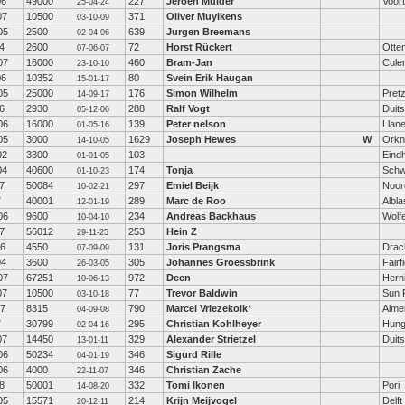
06
49000
227
Jeroen Mulder
Voor
25-04-24
07
10500
371
Oliver Muylkens
03-10-09
05
2500
639
Jurgen Breemans
02-04-06
4
2600
72
Horst Rückert
Otte
07-06-07
07
16000
460
Bram-Jan
Cule
23-10-10
06
10352
80
Svein Erik Haugan
15-01-17
05
25000
176
Simon Wilhelm
Pretz
14-09-17
6
2930
288
Ralf Vogt
Duits
05-12-06
06
16000
139
Peter nelson
Llanel
01-05-16
05
3000
1629
Joseph Hewes
W
Orkn
14-10-05
02
3300
103
Eind
01-01-05
04
40600
174
Tonja
Schw
01-10-23
7
50084
297
Emiel Beijk
Noor
10-02-21
7
40001
289
Marc de Roo
Albl
12-01-19
06
9600
234
Andreas Backhaus
Wolfe
10-04-10
7
56012
253
Hein Z
29-11-25
06
4550
131
Joris Prangsma
Drac
07-09-09
04
3600
305
Johannes Groessbrink
Fairf
26-03-05
07
67251
972
Deen
Hern
10-06-13
07
10500
77
Trevor Baldwin
Sun P
03-10-18
07
8315
790
Marcel Vriezekolk
*
Alme
04-09-08
7
30799
295
Christian Kohlheyer
Hun
02-04-16
07
14450
329
Alexander Strietzel
Duits
13-01-11
06
50234
346
Sigurd Rille
04-01-19
06
4000
346
Christian Zache
22-11-07
8
50001
332
Tomi Ikonen
Pori
14-08-20
05
15571
214
Krijn Meijvogel
Delft
20-12-11