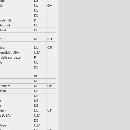
itter
DE
lo
NL
OV
NL
DE
orde (D)
D
tebroek
NL
land
DE
n
NL
NH
Boer
NL
GR
ers(Ma) USA
USA
rdelle sur Leze
F
da
NL
DE
BE
NL
kenham
NL
OV
land
DE
UK
h
DE
h
DE
rden
NL
UT
e (USA)
USA
DE
Jose
USA