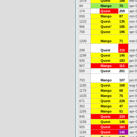
1076
Quest
188
feb-
84
Mango
70
apr-
174
Quest
259
apr-
659
Mango
87
mrt-
1222
Quest
135
nov-
966
Quest
*
185
jan-0
706
Quest
196
apr-
1200
Mango
71
mei-
208
Quest
210
sep-
1199
Quest
145
apr-
926
Quest
183
jan-0
907
Mango
114
jan-0
559
Quest
201
jun-0
703
Mango
107
jun-0
1190
Quest
168
aug-
1179
Mango
68
mrt-
1025
Mango
75
jun-0
671
Quest
226
dec-
352
Mango
47
jun-0
1165
Mango
51
apr-
845
Quest
224
dec-
1158
Quest
146
apr-
925
Quest
163
jun-0
1156
Quest
145
apr-