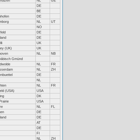
thuizen
NL
GE
DE
BE
nhofen
DE
mborg
NL
UT
NO
feld
DE
land
DE
li
UK
ey (UK)
UK
hoven
NL
NB
äbisch Gmünd
dwolde
NL
FR
asserdam
NL
ZH
nbuettel
DE
NL
hten
NL
FR
ield (USA)
USA
ing
DK
rairie
USA
re
NL
FL
gen
DE
land
DE
AT
DE
FI
NL
ZH