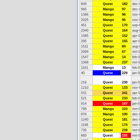
849
Quest
182
dec-
965
Mango
97
dec-
1366
Mango
96
nov-
2025
Mango
95
nov-
451
Quest
170
sep-
2040
Quest
164
aug-
1585
Quest
152
apr-
295
Quest
155
apr-
1511
Mango
84
aug-
2069
Mango
67
mrt-
1547
Mango
14
feb-
1068
Quest
237
mrt-
1151
Mango
13
feb-
40
Quest
229
jan-0
216
Quest
230
jan-0
1210
Quest
133
nov-
531
Quest
241
apr-
521
Quest
233
feb-
914
Quest
187
jan-0
795
Mango
103
mrt-
876
Mango
100
dec-
1240
Quest
181
dec-
1168
Quest
174
nov-
735
Quest
239
mrt-
660
Quest
192
mrt-