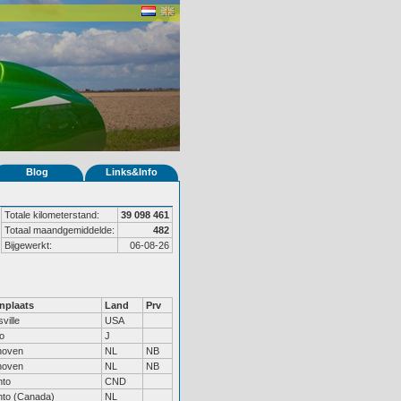
Blog
Links&Info
Totale kilometerstand:
39 098 461
Totaal maandgemiddelde:
482
Bijgewerkt:
06-08-26
nplaats
Land
Prv
ville
USA
o
J
hoven
NL
NB
hoven
NL
NB
nto
CND
nto (Canada)
NL