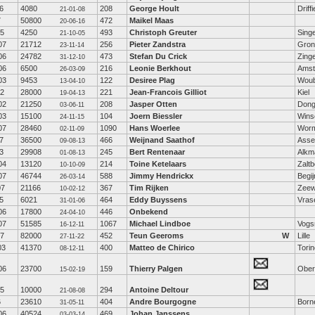
6
4080
208
George Hoult
Driffi
21-01-08
7
50800
472
Maikel Maas
20-06-16
05
4250
493
Christoph Greuter
Sing
21-10-05
07
21712
256
Pieter Zandstra
Gron
23-11-14
06
24782
473
Stefan Du Crick
Zing
31-12-10
06
6500
216
Leonie Berkhout
Amst
26-03-09
03
9453
122
Desiree Plag
Woub
13-04-10
02
28000
221
Jean-Francois Gilliot
Kiel
19-04-13
02
21250
208
Jasper Otten
Don
03-06-11
03
15100
104
Joern Biessler
Wins
24-11-15
07
28460
1090
Hans Woerlee
Wor
02-11-09
7
36500
466
Weijnand Saathof
Asse
09-08-13
3
29908
245
Bert Rentenaar
Alkm
01-08-13
04
13120
214
Toine Ketelaars
Zalt
10-10-09
07
46744
588
Jimmy Hendrickx
Begij
26-03-14
07
21166
367
Tim Rijken
Zeew
10-02-12
5
6021
464
Eddy Buyssens
Vras
31-01-06
06
17800
446
Onbekend
24-04-10
07
51585
1067
Michael Lindboe
Vogsn
16-12-11
07
82000
452
Teun Geeroms
W
Lille
27-11-22
03
41370
400
Matteo de Chirico
Torin
08-12-11
06
23700
159
Thierry Palgen
Ober
15-02-19
05
10000
294
Antoine Deltour
21-08-08
6
23610
404
Andre Bourgogne
Born
31-05-11
06
40524
469
Johan Janssens
03-03-14