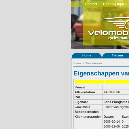
Contact
Openingstijden
Home
Fietsen
Home
»
Statistieken
Eigenschappen van
Variant
Afleverdatum
14-10-2006
RAL
Eigenaar
Joris Prangsma
Gewisseld
0 keer van eigena
Bijzonderheden
Kilometerstanden
Datum
Stan
2006-10-14
0
2006-12-06
1025