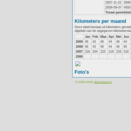
2007-11-22
3580
2009-09-07
4550
Totaal gemiddel
Kilometers per maand
Deze tabel bestaat uit kilometers gere
afgeleid van de opgegeven kilometerst
Jan
Feb
Maa
Apr
Mei
Jun
2009
46
42
46
44
46
44
2008
46
43
46
44
46
45
2007
226
204
225
218
226
218
2006
Foto's
© 2000-2026
Velomobiel.nl