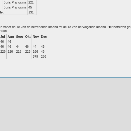
Joris Prangsma
221
Joris Prangsma
45
de:
131
den vanaf de 1e van de betreffende maand tot de 1e van de volgende maand. Het betreffen g
anden.
Jul
Aug
Sept
Okt
Nov
Dec
46
46
46
46
44
46
44
46
226
226
218
226
166
46
579
286