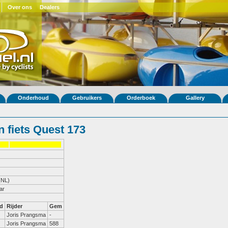
Over ons
Dealers
Onderhoud
Gebruikers
Orderboek
Gallery
 fiets Quest 173
(NL)
ar
d
Rijder
Gem
Joris Prangsma
-
Joris Prangsma
588