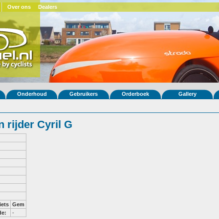
Over ons
Dealers
Onderhoud
Gebruikers
Orderboek
Gallery
rijder Cyril G
iets
Gem
de:
-