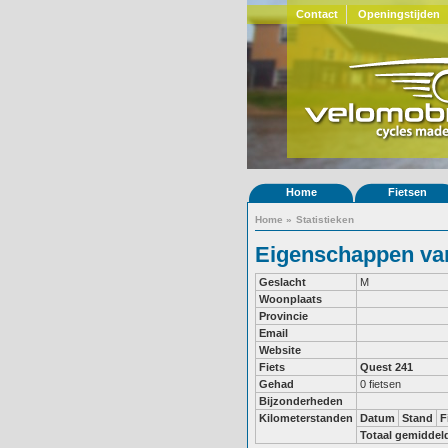
Contact
Openingstijden
Home
Fietsen
Home
»
Statistieken
Eigenschappen van 
Geslacht
M
Woonplaats
Provincie
Email
Website
Fiets
Quest 241
Gehad
0 fietsen
Bijzonderheden
Kilometerstanden
Datum
Stand
F
Totaal gemiddel