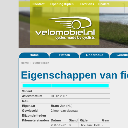
Contact
Openingstijden
Over ons
Dealers
Home
Fietsen
Onderhoud
Gebrui
Home
»
Statistieken
Eigenschappen van fi
Variant
Afleverdatum
01-12-2007
RAL
Eigenaar
Bram-Jan
(NL)
Gewisseld
2 keer van eigenaar
Bijzonderheden
Kilometerstanden
Datum
Stand
Rijder
Gem
2007-12-01
0
Dirk-Jan Hoek
-