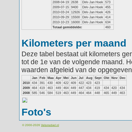
2008-04-19
2638
Dirk-Jan Hoek
573
2009-07-15
9400
Dirk-Jan Hoek
455
2010-03-24
12926
Dirk-Jan Hoek
426
2010-09-29
15500
Dirk-Jan Hoek
414
2010-10-23
16000
Dirk-Jan Hoek
634
Totaal gemiddelde:
460
Kilometers per maand
Deze tabel bestaat uit kilometers g
tot de 1e van de volgende maand. He
waarden afgeleid van de opgegeven
Jan
Feb
Maa
Apr
Mei
Jun
Jul
Aug
Sept
Okt
Nov
Dec
2010
434
391
430
409
422
409
422
423
423
2009
464
419
463
449
464
449
447
434
419
434
420
434
2008
585
546
584
519
463
449
464
464
448
465
449
463
Foto's
© 2000-2026
Velomobiel.nl