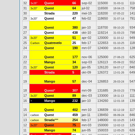
32
Quest
66
sep-02
115000
111
3x26"
31-03-11
31
Quest
64
jul-02
116500
758
3x20"
18-04-15
30
Strada
220
mei-15
118200
141
07-05-22
29
Quest
47
feb-02
118650
791
3x20"
31-07-14
28
Quest
380
jan-10
118700
934
09-10-20
27
Quest
438
okt-10
119214
798
31-03-23
26
Quest
51
apr-02
120000
949
3x20"
11-10-12
25
Quatrevelo
25
feb-17
122653
118
Carbon
01-10-25
24
Quest
190
mrt-07
124000
128
16-03-15
23
Quest
177
nov-06
125000
625
27-06-23
22
Mango
34
sep-03
126113
552
05-09-22
21
Quest
120
jan-05
126120
840
3x20"
04-07-17
20
Strada
5
okt-09
126372
649
13-01-26
19
Mango
57
dec-04
126853
547
26-03-24
18
Quest
*
307
mrt-09
131685
779
28-03-23
17
Quest
89
dec-03
133000
111
3x20"
18-11-13
16
Mango
232
jan-10
134260
139
+
12-01-18
15
Quest
402
mrt-10
136839
117
02-12-19
14
Quest
459
jan-11
138450
846
carbon
06-09-24
13
Strada
***
254
feb-17
148000
143
carbon
02-10-25
12
Quest
75
mrt-03
150000
125
3x20"
12-02-13
11
Mango
74
jun-05
150033
626
12-05-25