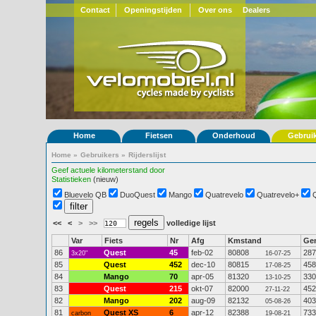
Contact
Openingstijden
Over ons
Dealers
Home
Fietsen
Onderhoud
Gebrui
Home
»
Gebruikers
»
Rijderslijst
Geef actuele kilometerstand door
Statistieken
(nieuw)
Bluevelo QB
DuoQuest
Mango
Quatrevelo
Quatrevelo+
<<
<
>
>>
volledige lijst
Var
Fiets
Nr
Afg
Kmstand
Ge
86
Quest
45
feb-02
80808
287
3x20"
16-07-25
85
Quest
452
dec-10
80815
458
17-08-25
84
Mango
70
apr-05
81320
330
13-10-25
83
Quest
215
okt-07
82000
452
27-11-22
82
Mango
202
aug-09
82132
403
05-08-26
81
Quest XS
6
apr-12
82388
733
carbon
19-08-21