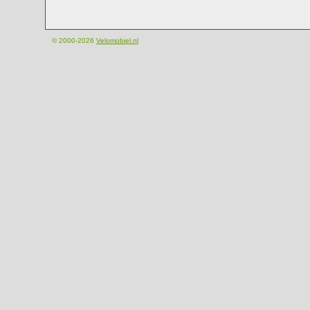
© 2000-2026
Velomobiel.nl