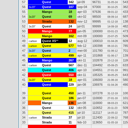
57
Quest
342
jul-09
96731
543
31-05-24
56
Quest
107
sep-04
97000
382
3x20"
30-10-25
55
Mango
18
apr-03
97636
433
09-01-22
54
Quest
69
okt-02
98500
687
3x20"
08-09-14
53
Strada
132
nov-12
99995
138
01-12-18
52
Quest
24
jul-01
99999
482
3x20"
14-09-18
50
Mango
77
jun-05
100000
473
03-01-23
51
Mango
162
mrt-09
100000
509
23-07-25
49
Quest XS
**
12
aug-12
100010
609
carbon
01-04-26
48
Quest
577
feb-12
100398
785
carbon
06-10-21
47
Quest
2
mei-00
101780
701
3x20"
01-06-12
46
Quest
499
apr-11
101868
139
carbon
01-06-17
45
Mango
267
okt-11
102878
118
+
23-12-18
44
Quest
567
dec-11
104492
633
carbon
05-09-25
43
Quest
406
apr-10
104551
991
27-01-19
42
Quest
550
okt-11
105325
643
30-05-25
41
Quest
18
apr-01
106000
580
3x20"
21-06-16
40
Quest
229
jan-08
106976
490
01-04-26
39
Quest
450
jan-11
107278
100
31-12-19
38
Quest
186
jan-07
110000
101
27-01-16
37
Mango
136
jun-08
110000
621
08-03-23
36
Quest
132
okt-05
110652
509
20-11-23
35
Quest
415
jul-10
112117
787
14-05-22
34
Strada
37
jul-10
112400
768
carbon
22-09-22
33
Strada
11
feb-10
113650
115
01-05-18