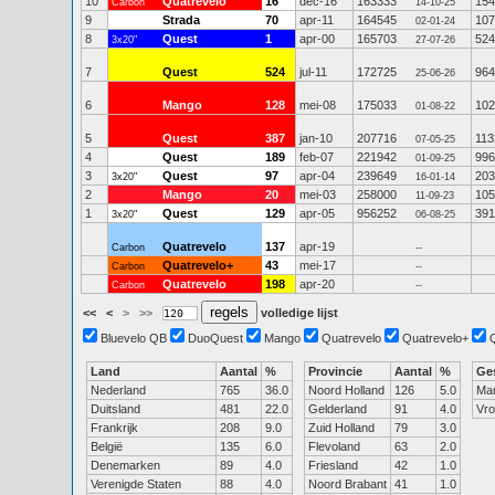
10
Quatrevelo
16
dec-16
163333
154
Carbon
14-10-25
9
Strada
70
apr-11
164545
107
02-01-24
8
Quest
1
apr-00
165703
524
3x20"
27-07-26
7
Quest
524
jul-11
172725
964
25-06-26
6
Mango
128
mei-08
175033
102
01-08-22
5
Quest
387
jan-10
207716
113
07-05-25
4
Quest
189
feb-07
221942
996
01-09-25
3
Quest
97
apr-04
239649
203
3x20"
16-01-14
2
Mango
20
mei-03
258000
105
11-09-23
1
Quest
129
apr-05
956252
391
3x20"
06-08-25
Quatrevelo
137
apr-19
Carbon
--
Quatrevelo+
43
mei-17
Carbon
--
Quatrevelo
198
apr-20
Carbon
--
<<
<
>
>>
volledige lijst
Bluevelo QB
DuoQuest
Mango
Quatrevelo
Quatrevelo+
Land
Aantal
%
Provincie
Aantal
%
Ge
Nederland
765
36.0
Noord Holland
126
5.0
Ma
Duitsland
481
22.0
Gelderland
91
4.0
Vr
Frankrijk
208
9.0
Zuid Holland
79
3.0
België
135
6.0
Flevoland
63
2.0
Denemarken
89
4.0
Friesland
42
1.0
Verenigde Staten
88
4.0
Noord Brabant
41
1.0