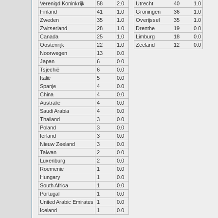
Verenigd Koninkrijk
58
2.0
Utrecht
40
1.0
Finland
41
1.0
Groningen
36
1.0
Zweden
35
1.0
Overijssel
35
1.0
Zwitserland
28
1.0
Drenthe
19
0.0
Canada
25
1.0
Limburg
18
0.0
Oostenrijk
22
1.0
Zeeland
12
0.0
Noorwegen
13
0.0
Japan
6
0.0
Tsjechië
6
0.0
Italië
5
0.0
Spanje
4
0.0
China
4
0.0
Australië
4
0.0
Saudi Arabia
4
0.0
Thailand
3
0.0
Poland
3
0.0
Ierland
3
0.0
Nieuw Zeeland
3
0.0
Taiwan
2
0.0
Luxenburg
2
0.0
Roemenie
1
0.0
Hungary
1
0.0
South Africa
1
0.0
Portugal
1
0.0
United Arabic Emirates
1
0.0
Iceland
1
0.0