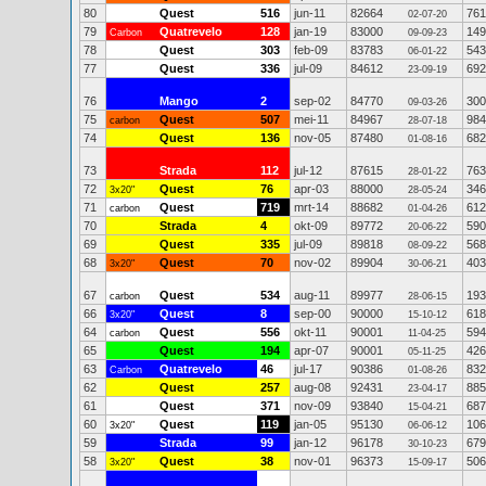
80
Quest
516
jun-11
82664
761
02-07-20
79
Quatrevelo
128
jan-19
83000
149
Carbon
09-09-23
78
Quest
303
feb-09
83783
543
06-01-22
77
Quest
336
jul-09
84612
692
23-09-19
76
Mango
2
sep-02
84770
300
09-03-26
75
Quest
507
mei-11
84967
984
carbon
28-07-18
74
Quest
136
nov-05
87480
682
01-08-16
73
Strada
112
jul-12
87615
763
28-01-22
72
Quest
76
apr-03
88000
346
3x20"
28-05-24
71
Quest
719
mrt-14
88682
612
carbon
01-04-26
70
Strada
4
okt-09
89772
590
20-06-22
69
Quest
335
jul-09
89818
568
08-09-22
68
Quest
70
nov-02
89904
403
3x20"
30-06-21
67
Quest
534
aug-11
89977
193
carbon
28-06-15
66
Quest
8
sep-00
90000
618
3x20"
15-10-12
64
Quest
556
okt-11
90001
594
carbon
11-04-25
65
Quest
194
apr-07
90001
426
05-11-25
63
Quatrevelo
46
jul-17
90386
832
Carbon
01-08-26
62
Quest
257
aug-08
92431
885
23-04-17
61
Quest
371
nov-09
93840
687
15-04-21
60
Quest
119
jan-05
95130
106
3x20"
06-06-12
59
Strada
99
jan-12
96178
679
30-10-23
58
Quest
38
nov-01
96373
506
3x20"
15-09-17