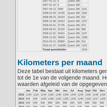
2007-01-22
0
Quest 186
-
2007-01-22
0
Quest 186
-
2007-04-12
3000
Quest 186
1141
2008-02-05
14700
Quest 186
1190
2008-08-25
20154
Quest 186
821
2008-12-06
24412
Quest 186
1257
2009-04-01
27745
Quest 186
874
2009-09-01
32102
Quest 186
866
2009-11-02
34421
Quest 186
1137
2009-12-05
35840
Quest 186
1308
2014-03-21
82800
Quest 186
912
2016-01-27
110000
Quest 186
1222
Totaal gemiddelde:
1016
Kilometers per maand
Deze tabel bestaat uit kilometers g
tot de 1e van de volgende maand. He
waarden afgeleid van de opgegeven
Jan
Feb
Maa
Apr
Mei
Jun
Jul
Aug
Sept
Okt
Nov
2015
1245
1125
1244
1205
1246
1205
1246
1245
1205
1248
1205
2014
929
839
1039
1206
1245
1205
1246
1245
1206
1247
1205
2013
929
839
928
899
929
899
929
929
899
930
900
2012
929
869
928
899
929
899
929
929
899
930
899