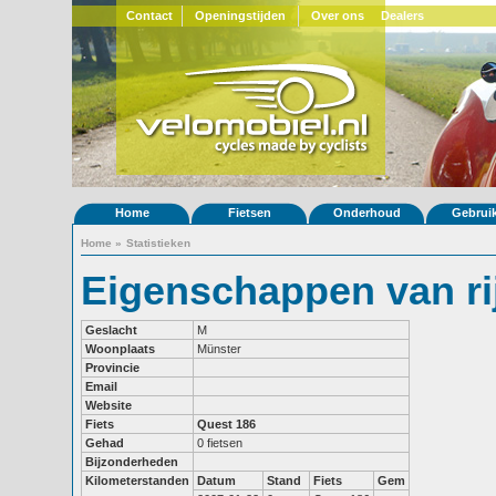
Contact
Openingstijden
Over ons
Dealers
Home
Fietsen
Onderhoud
Gebrui
Home
»
Statistieken
Eigenschappen van r
Geslacht
M
Woonplaats
Münster
Provincie
Email
Website
Fiets
Quest 186
Gehad
0 fietsen
Bijzonderheden
Kilometerstanden
Datum
Stand
Fiets
Gem