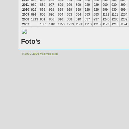
2011
930
839
927
899
929
899
929
929
900
930
899
2010
929
839
928
899
929
899
929
929
899
930
899
2009
891
805
890
854
883
854
883
883
1121
1161
1284
2008
1213
831
836
810
838
810
837
937
1240
1283
1239
2007
1051
1161
1156
1213
1174
1213
1213
1173
1215
1174
Foto's
© 2000-2026
Velomobiel.nl