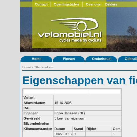
Contact
Openingstijden
Over ons
Dealers
Home
Fietsen
Onderhoud
Gebrui
Home
»
Statistieken
Eigenschappen van fi
Variant
Afleverdatum
15-10-2005
RAL
Eigenaar
Egon Janssen
(NL)
Gewisseld
3 keer van eigenaar
Bijzonderheden
Kilometerstanden
Datum
Stand
Rijder
Gem
2005-10-15
0
-