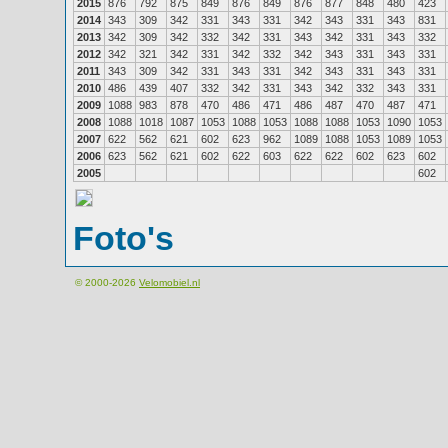
2015
876
792
875
849
876
849
876
877
848
480
423
2014
343
309
342
331
343
331
342
343
331
343
831
2013
342
309
342
332
342
331
343
342
331
343
332
2012
342
321
342
331
342
332
342
343
331
343
331
2011
343
309
342
331
343
331
342
343
331
343
331
2010
486
439
407
332
342
331
343
342
332
343
331
2009
1088
983
878
470
486
471
486
487
470
487
471
2008
1088
1018
1087
1053
1088
1053
1088
1088
1053
1090
1053
2007
622
562
621
602
623
962
1089
1088
1053
1089
1053
2006
623
562
621
602
622
603
622
622
602
623
602
2005
602
Foto's
© 2000-2026
Velomobiel.nl