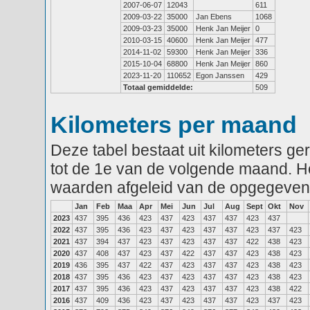
2007-06-07
12043
611
2009-03-22
35000
Jan Ebens
1068
2009-03-23
35000
Henk Jan Meijer
0
2010-03-15
40600
Henk Jan Meijer
477
2014-11-02
59300
Henk Jan Meijer
336
2015-10-04
68800
Henk Jan Meijer
860
2023-11-20
110652
Egon Janssen
429
Totaal gemiddelde:
509
Kilometers per maand
Deze tabel bestaat uit kilometers g
tot de 1e van de volgende maand. He
waarden afgeleid van de opgegeven
Jan
Feb
Maa
Apr
Mei
Jun
Jul
Aug
Sept
Okt
Nov
2023
437
395
436
423
437
423
437
437
423
437
2022
437
395
436
423
437
423
437
437
423
437
423
2021
437
394
437
423
437
423
437
437
422
438
423
2020
437
408
437
423
437
422
437
437
423
438
423
2019
436
395
437
422
437
423
437
437
423
438
423
2018
437
395
436
423
437
423
437
437
423
438
423
2017
437
395
436
423
437
423
437
437
423
438
422
2016
437
409
436
423
437
423
437
437
423
437
423