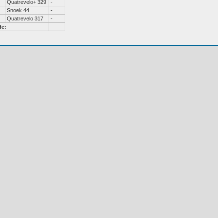
Quatrevelo+ 329
-
Snoek 44
-
Quatrevelo 317
-
de:
-