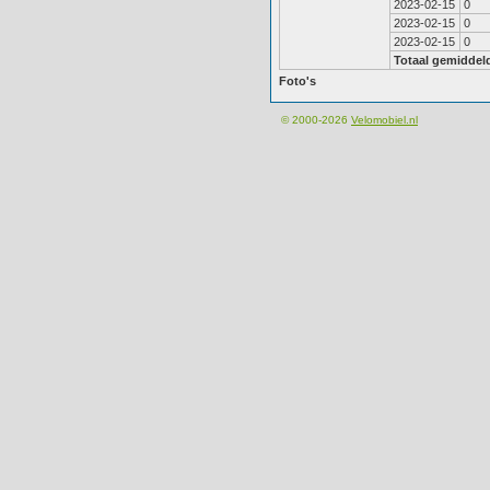
2023-02-15
0
2023-02-15
0
2023-02-15
0
Totaal gemiddel
Foto's
© 2000-2026
Velomobiel.nl