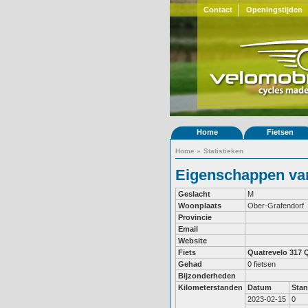
Contact
Openingstijden
Home
Fietsen
Home
»
Statistieken
Eigenschappen van
Geslacht
M
Woonplaats
Ober-Grafendorf
Provincie
Email
Website
Fiets
Quatrevelo 317
Q
Gehad
0 fietsen
Bijzonderheden
Kilometerstanden
Datum
Sta
2023-02-15
0