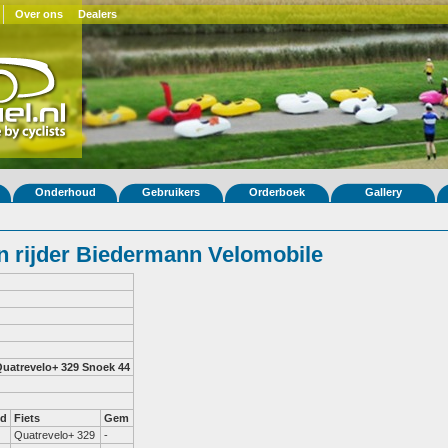
Over ons
Dealers
Onderhoud
Gebruikers
Orderboek
Gallery
 rijder Biedermann Velomobile
uatrevelo+ 329
Snoek 44
nd
Fiets
Gem
Quatrevelo+ 329
-