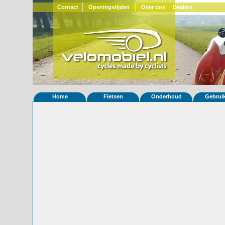
Contact
Openingstijden
Over ons
Dealers
Home
Fietsen
Onderhoud
Gebrui
Home
»
Statistieken
Eigenschappen van fiets Quatrevelo
Foto's
© 2000-2026
Velomobiel.nl
Variant
Carbon
Afleverdatum
15-02-2023
RAL
Eigenaar
Biedermann Velomobile
(AT)
Gewisseld
0 keer van eigenaar
Bijzonderheden