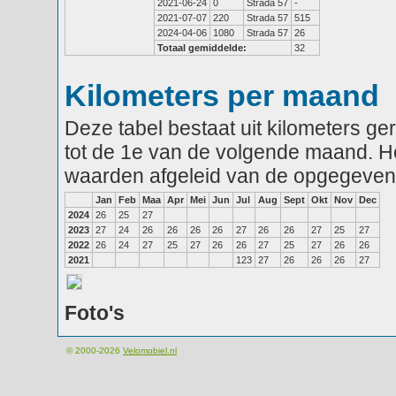
2021-06-24
0
Strada 57
-
2021-07-07
220
Strada 57
515
2024-04-06
1080
Strada 57
26
Totaal gemiddelde:
32
Kilometers per maand
Deze tabel bestaat uit kilometers g
tot de 1e van de volgende maand. He
waarden afgeleid van de opgegeven
Jan
Feb
Maa
Apr
Mei
Jun
Jul
Aug
Sept
Okt
Nov
Dec
2024
26
25
27
2023
27
24
26
26
26
26
27
26
26
27
25
27
2022
26
24
27
25
27
26
26
27
25
27
26
26
2021
123
27
26
26
26
27
Foto's
© 2000-2026
Velomobiel.nl