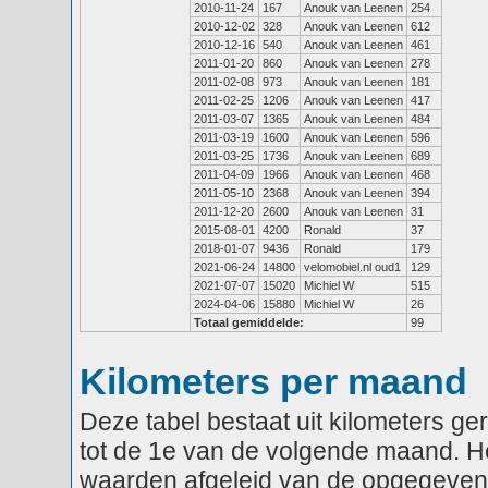
2010-11-24
167
Anouk van Leenen
254
2010-12-02
328
Anouk van Leenen
612
2010-12-16
540
Anouk van Leenen
461
2011-01-20
860
Anouk van Leenen
278
2011-02-08
973
Anouk van Leenen
181
2011-02-25
1206
Anouk van Leenen
417
2011-03-07
1365
Anouk van Leenen
484
2011-03-19
1600
Anouk van Leenen
596
2011-03-25
1736
Anouk van Leenen
689
2011-04-09
1966
Anouk van Leenen
468
2011-05-10
2368
Anouk van Leenen
394
2011-12-20
2600
Anouk van Leenen
31
2015-08-01
4200
Ronald
37
2018-01-07
9436
Ronald
179
2021-06-24
14800
velomobiel.nl oud1
129
2021-07-07
15020
Michiel W
515
2024-04-06
15880
Michiel W
26
Totaal gemiddelde:
99
Kilometers per maand
Deze tabel bestaat uit kilometers g
tot de 1e van de volgende maand. He
waarden afgeleid van de opgegeven