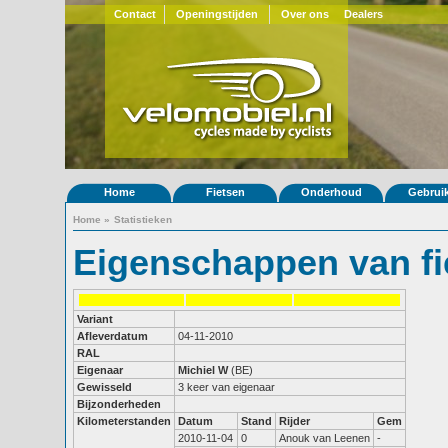
Contact
Openingstijden
Over ons
Dealers
Home
Fietsen
Onderhoud
Gebrui
Home
»
Statistieken
Eigenschappen van fi
Variant
Afleverdatum
04-11-2010
RAL
Eigenaar
Michiel W
(BE)
Gewisseld
3 keer van eigenaar
Bijzonderheden
Kilometerstanden
Datum
Stand
Rijder
Gem
2010-11-04
0
Anouk van Leenen
-