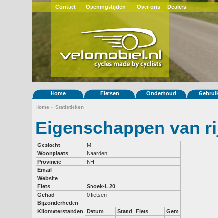
Contact
Openingstijden
Over ons
Dealers
Home
Fietsen
Onderhoud
Gebrui
Home
»
Statistieken
Eigenschappen van ri
Geslacht
M
Woonplaats
Naarden
Provincie
NH
Email
Website
Fiets
Snoek-L 20
Gehad
0 fietsen
Bijzonderheden
Kilometerstanden
Datum
Stand
Fiets
Gem