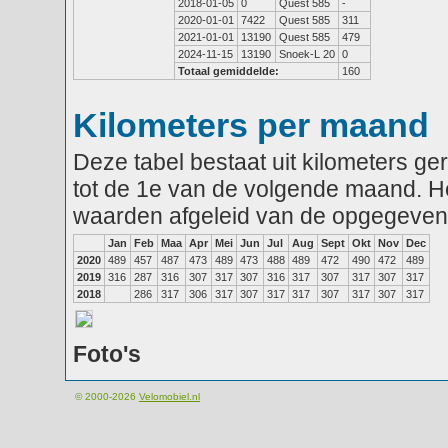
2018-01-05
0
Quest 585
-
2020-01-01
7422
Quest 585
311
2021-01-01
13190
Quest 585
479
2024-11-15
13190
Snoek-L 20
0
Totaal gemiddelde:
160
Kilometers per maand
Deze tabel bestaat uit kilometers g
tot de 1e van de volgende maand. He
waarden afgeleid van de opgegeven
Jan
Feb
Maa
Apr
Mei
Jun
Jul
Aug
Sept
Okt
Nov
Dec
2020
489
457
487
473
489
473
488
489
472
490
472
489
2019
316
287
316
307
317
307
316
317
307
317
307
317
2018
286
317
306
317
307
317
317
307
317
307
317
Foto's
© 2000-2026
Velomobiel.nl