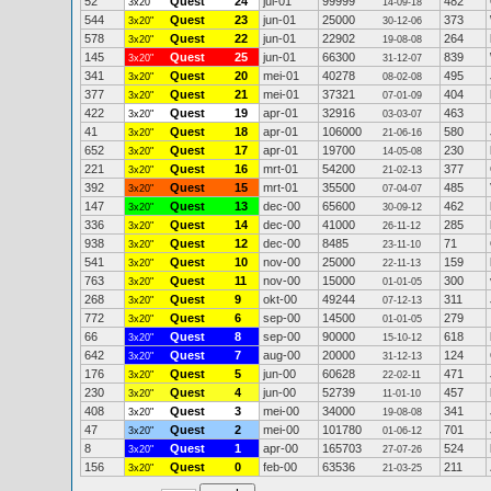
52
Quest
24
jul-01
99999
482
3x20"
14-09-18
544
Quest
23
jun-01
25000
373
3x20"
30-12-06
578
Quest
22
jun-01
22902
264
3x20"
19-08-08
145
Quest
25
jun-01
66300
839
3x20"
31-12-07
341
Quest
20
mei-01
40278
495
3x20"
08-02-08
377
Quest
21
mei-01
37321
404
3x20"
07-01-09
422
Quest
19
apr-01
32916
463
3x20"
03-03-07
41
Quest
18
apr-01
106000
580
3x20"
21-06-16
652
Quest
17
apr-01
19700
230
3x20"
14-05-08
221
Quest
16
mrt-01
54200
377
3x20"
21-02-13
392
Quest
15
mrt-01
35500
485
3x20"
07-04-07
147
Quest
13
dec-00
65600
462
3x20"
30-09-12
336
Quest
14
dec-00
41000
285
3x20"
26-11-12
938
Quest
12
dec-00
8485
71
3x20"
23-11-10
541
Quest
10
nov-00
25000
159
3x20"
22-11-13
763
Quest
11
nov-00
15000
300
3x20"
01-01-05
268
Quest
9
okt-00
49244
311
3x20"
07-12-13
772
Quest
6
sep-00
14500
279
3x20"
01-01-05
66
Quest
8
sep-00
90000
618
3x20"
15-10-12
642
Quest
7
aug-00
20000
124
3x20"
31-12-13
176
Quest
5
jun-00
60628
471
3x20"
22-02-11
230
Quest
4
jun-00
52739
457
3x20"
11-01-10
408
Quest
3
mei-00
34000
341
3x20"
19-08-08
47
Quest
2
mei-00
101780
701
3x20"
01-06-12
8
Quest
1
apr-00
165703
524
3x20"
27-07-26
156
Quest
0
feb-00
63536
211
3x20"
21-03-25