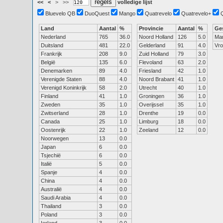
<<
<
>
>>
volledige lijst
Bluevelo QB
DuoQuest
Mango
Quatrevelo
Quatrevelo+
Land
Aantal
%
Provincie
Aantal
%
Ge
Nederland
765
36.0
Noord Holland
126
5.0
Ma
Duitsland
481
22.0
Gelderland
91
4.0
Vr
Frankrijk
208
9.0
Zuid Holland
79
3.0
België
135
6.0
Flevoland
63
2.0
Denemarken
89
4.0
Friesland
42
1.0
Verenigde Staten
88
4.0
Noord Brabant
41
1.0
Verenigd Koninkrijk
58
2.0
Utrecht
40
1.0
Finland
41
1.0
Groningen
36
1.0
Zweden
35
1.0
Overijssel
35
1.0
Zwitserland
28
1.0
Drenthe
19
0.0
Canada
25
1.0
Limburg
18
0.0
Oostenrijk
22
1.0
Zeeland
12
0.0
Noorwegen
13
0.0
Japan
6
0.0
Tsjechië
6
0.0
Italië
5
0.0
Spanje
4
0.0
China
4
0.0
Australië
4
0.0
Saudi Arabia
4
0.0
Thailand
3
0.0
Poland
3
0.0