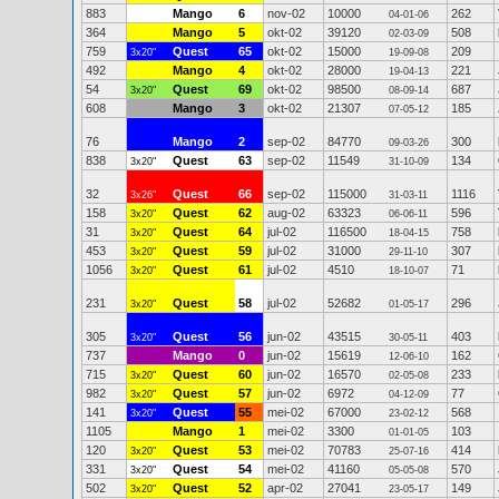
883
Mango
6
nov-02
10000
262
04-01-06
364
Mango
5
okt-02
39120
508
02-03-09
759
Quest
65
okt-02
15000
209
3x20"
19-09-08
492
Mango
4
okt-02
28000
221
19-04-13
54
Quest
69
okt-02
98500
687
3x20"
08-09-14
608
Mango
3
okt-02
21307
185
07-05-12
76
Mango
2
sep-02
84770
300
09-03-26
838
Quest
63
sep-02
11549
134
3x20"
31-10-09
32
Quest
66
sep-02
115000
1116
3x26"
31-03-11
158
Quest
62
aug-02
63323
596
3x20"
06-06-11
31
Quest
64
jul-02
116500
758
3x20"
18-04-15
453
Quest
59
jul-02
31000
307
3x20"
29-11-10
1056
Quest
61
jul-02
4510
71
3x20"
18-10-07
231
Quest
58
jul-02
52682
296
3x20"
01-05-17
305
Quest
56
jun-02
43515
403
3x20"
30-05-11
737
Mango
0
jun-02
15619
162
12-06-10
715
Quest
60
jun-02
16570
233
3x20"
02-05-08
982
Quest
57
jun-02
6972
77
3x20"
04-12-09
141
Quest
55
mei-02
67000
568
3x20"
23-02-12
1105
Mango
1
mei-02
3300
103
01-01-05
120
Quest
53
mei-02
70783
414
3x20"
25-07-16
331
Quest
54
mei-02
41160
570
3x20"
05-05-08
502
Quest
52
apr-02
27041
149
3x20"
23-05-17