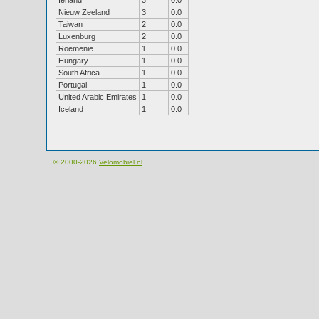
Ierland
3
0.0
Nieuw Zeeland
3
0.0
Taiwan
2
0.0
Luxenburg
2
0.0
Roemenie
1
0.0
Hungary
1
0.0
South Africa
1
0.0
Portugal
1
0.0
United Arabic Emirates
1
0.0
Iceland
1
0.0
© 2000-2026
Velomobiel.nl