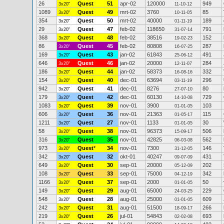
26
Quest
51
apr-02
120000
949
3x20"
11-10-12
1089
Quest
49
mrt-02
3760
85
3x20"
10-11-05
354
Quest
50
mrt-02
40000
189
3x20"
01-11-19
29
Quest
47
feb-02
118650
791
3x20"
31-07-14
368
Quest
48
feb-02
38516
152
3x20"
19-02-23
86
Quest
45
feb-02
80808
287
3x20"
16-07-25
169
Quest
43
jan-02
61843
491
3x20"
25-06-12
646
Quest
46
jan-02
20000
284
3x20"
12-11-07
186
Quest
44
jan-02
58373
332
3x20"
16-08-16
154
Quest
40
dec-01
63694
296
3x20"
03-11-19
942
Quest
41
dec-01
8276
80
3x20"
27-07-10
179
Quest
42
dec-01
60130
729
3x20"
14-10-08
1083
Quest
39
nov-01
3900
103
3x20"
01-01-05
606
Quest
36
nov-01
21363
115
3x20"
01-05-17
1211
Quest
27
nov-01
1133
30
3x20"
01-01-05
58
Quest
38
nov-01
96373
506
3x20"
15-09-17
316
Quest
35
nov-01
42825
562
3x20"
06-03-08
973
Quest
*
34
nov-01
7300
146
3x20"
31-12-05
342
Quest
32
okt-01
40247
431
3x20"
09-07-09
649
Quest
30
sep-01
20000
202
3x20"
05-12-09
108
Quest
33
sep-01
75000
342
3x20"
04-12-19
1166
Quest
37
sep-01
2000
50
3x20"
01-01-05
149
Quest
29
aug-01
65000
229
3x20"
24-03-25
548
Quest
28
aug-01
25000
609
3x20"
01-01-05
242
Quest
31
aug-01
51500
266
3x20"
18-09-17
219
Quest
26
jul-01
54843
693
3x20"
02-02-08