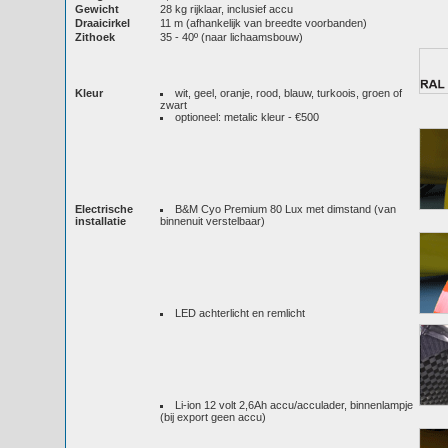
Gewicht
28 kg rijklaar, inclusief accu
Draaicirkel
11 m (afhankelijk van breedte voorbanden)
Zithoek
35 - 40º (naar lichaamsbouw)
Kleur
wit, geel, oranje, rood, blauw, turkoois, groen of
zwart
optioneel: metalic kleur - €500
Electrische
B&M Cyo Premium 80 Lux met dimstand (van
installatie
binnenuit verstelbaar)
LED achterlicht en remlicht
Li-ion 12 volt 2,6Ah accu/acculader, binnenlampje
(bij export geen accu)