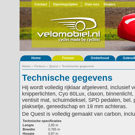
Contact
Openingstijden
Over ons
Dealers
Home
Fietsen
Onderhoud
Gebrui
Home
»
Fietsen
»
Quest
»
Technische gegevens
Technische gegevens
Hij wordt volledig rijklaar afgeleverd, inclusief 
knipperlichten, Cyo 80Lux, claxon, binnenlicht, 
ventisit mat, schuimdeksel, SPD pedalen, bel,
plaksetje, gereedschap en 19 mm achteras.
De Quest is volledig gemaakt van carbon, inclu
Technische specificaties
Lengte
2,85 m
Breedte
0,765 m
Hoogte
0,87 m