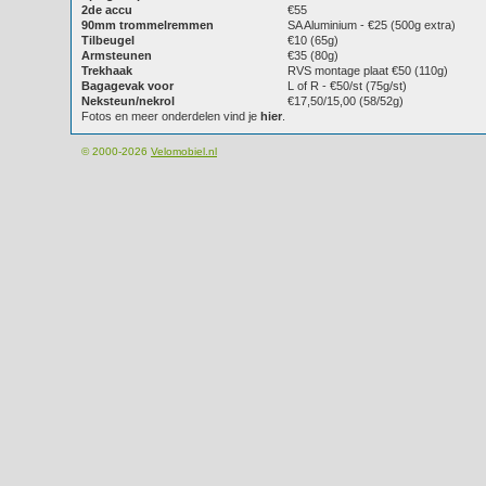
2de accu
€55
90mm trommelremmen
SA Aluminium - €25 (500g extra)
Tilbeugel
€10 (65g)
Armsteunen
€35 (80g)
Trekhaak
RVS montage plaat €50 (110g)
Bagagevak voor
L of R - €50/st (75g/st)
Neksteun/nekrol
€17,50/15,00 (58/52g)
Fotos en meer onderdelen vind je
hier
.
© 2000-2026
Velomobiel.nl