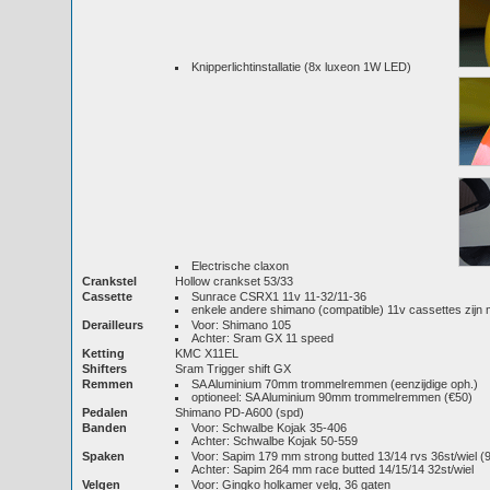
Knipperlichtinstallatie (8x luxeon 1W LED)
Electrische claxon
Crankstel
Hollow crankset 53/33
Cassette
Sunrace CSRX1 11v 11-32/11-36
enkele andere shimano (compatible) 11v cassettes zijn 
Derailleurs
Voor: Shimano 105
Achter: Sram GX 11 speed
Ketting
KMC X11EL
Shifters
Sram Trigger shift GX
Remmen
SA Aluminium 70mm trommelremmen (eenzijdige oph.)
optioneel: SA Aluminium 90mm trommelremmen (€50)
Pedalen
Shimano PD-A600 (spd)
Banden
Voor: Schwalbe Kojak 35-406
Achter: Schwalbe Kojak 50-559
Spaken
Voor: Sapim 179 mm strong butted 13/14 rvs 36st/wiel
Achter: Sapim 264 mm race butted 14/15/14 32st/wiel
Velgen
Voor: Gingko holkamer velg, 36 gaten