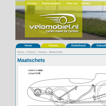
Contact
Openingstijden
Over ons
Dealers
Home
Fietsen
Onderhoud
Gebrui
Home
»
Fietsen
»
Strada
»
Maatschets
Maatschets