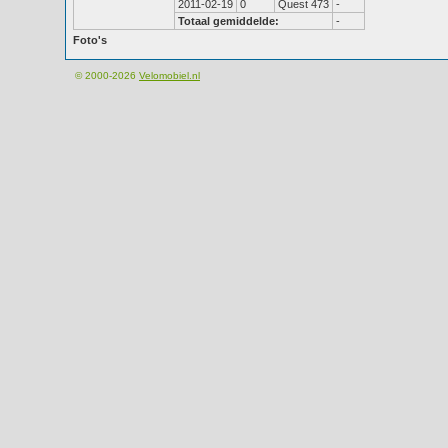
2011-02-19
0
Quest 473
-
Totaal gemiddelde:
-
Foto's
© 2000-2026
Velomobiel.nl