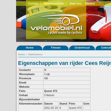
Contact
Openingstijden
Over ons
Dealers
Home
Fietsen
Onderhoud
Gebrui
Home
»
Statistieken
Eigenschappen van rijder Cees Reij
Geslacht
M
Woonplaats
Cuijk
Provincie
NB
Email
Website
Fiets
Quest 473
Gehad
0 fietsen
Bijzonderheden
Kilometerstanden
Datum
Stand
Fiets
Gem
2011-02-19
0
Quest 473
-