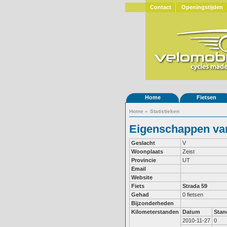
Contact
Openingstijden
Home
Fietsen
Home
»
Statistieken
Eigenschappen van
Geslacht
V
Woonplaats
Zeist
Provincie
UT
Email
Website
Fiets
Strada 59
Gehad
0 fietsen
Bijzonderheden
Kilometerstanden
Datum
Stan
2010-11-27
0