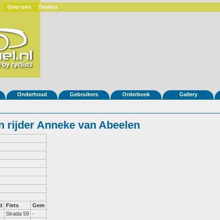
Over ons
Dealers
Onderhoud
Gebruikers
Orderboek
Gallery
 rijder Anneke van Abeelen
d
Fiets
Gem
Strada 59
-