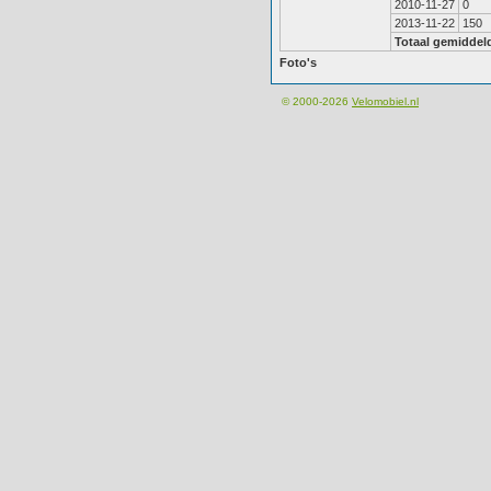
2010-11-27
0
2013-11-22
150
Totaal gemiddel
Foto's
© 2000-2026
Velomobiel.nl