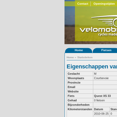
Contact
Openingstijden
Home
Fietsen
Home
»
Statistieken
Eigenschappen van
Geslacht
M
Woonplaats
Courbevoie
Provincie
Email
Website
Fiets
Quest XS 33
Gehad
0 fietsen
Bijzonderheden
Kilometerstanden
Datum
Stan
2010-06-25
0