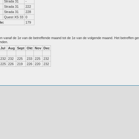
Strada 31
-
Strada 31
222
Strada 31
228
Quest XS 33
0
de:
179
den vanaf de 1e van de betreffende maand tot de 1e van de volgende maand. Het betreffen g
anden.
Jul
Aug
Sept
Okt
Nov
Dec
232
232
225
233
225
232
225
226
219
226
220
232