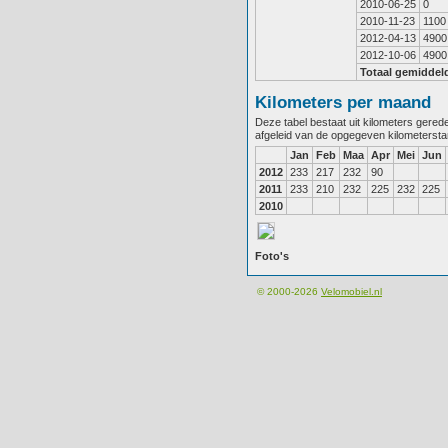
2010-06-25
0
2010-11-23
1100
2012-04-13
4900
2012-10-06
4900
Totaal gemiddel
Kilometers per maand
Deze tabel bestaat uit kilometers gere
afgeleid van de opgegeven kilometerst
Jan
Feb
Maa
Apr
Mei
Jun
2012
233
217
232
90
2011
233
210
232
225
232
225
2010
Foto's
© 2000-2026
Velomobiel.nl