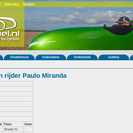
Over ons
Dealers
Onderhoud
Gebruikers
Orderboek
Gallery
 rijder Paulo Miranda
d
Fiets
Gem
Strada 31
-