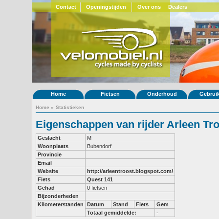
Contact
Openingstijden
Over ons
Dealers
Home
Fietsen
Onderhoud
Gebrui
Home
»
Statistieken
Eigenschappen van rijder Arleen Tr
Geslacht
M
Woonplaats
Bubendorf
Provincie
Email
Website
http://arleentroost.blogspot.com/
Fiets
Quest 141
Gehad
0 fietsen
Bijzonderheden
Kilometerstanden
Datum
Stand
Fiets
Gem
Totaal gemiddelde:
-