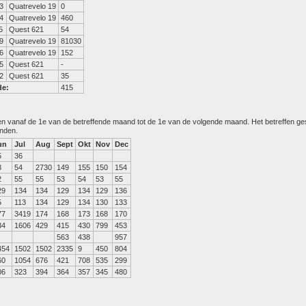
3
Quatrevelo 19
0
4
Quatrevelo 19
460
5
Quest 621
54
9
Quatrevelo 19
81030
6
Quatrevelo 19
152
5
Quest 621
-
2
Quest 621
35
de:
415
den vanaf de 1e van de betreffende maand tot de 1e van de volgende maand. Het betreffen g
anden.
un
Jul
Aug
Sept
Okt
Nov
Dec
5
36
3
54
2730
149
155
150
154
2
55
55
53
54
53
55
29
134
134
129
134
129
136
5
113
134
129
134
130
133
77
3419
174
168
173
168
170
34
1606
429
415
430
799
453
563
438
957
454
1502
1502
2335
9
450
804
60
1054
676
421
708
535
299
06
323
394
364
357
345
480