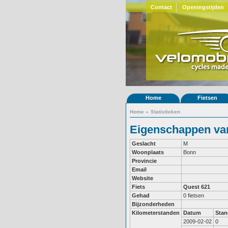
Contact
Openingstijden
Home
Fietsen
Home
»
Statistieken
Eigenschappen van
Geslacht
M
Woonplaats
Bonn
Provincie
Email
Website
Fiets
Quest 621
Gehad
0 fietsen
Bijzonderheden
Kilometerstanden
Datum
Stan
2009-02-02
0