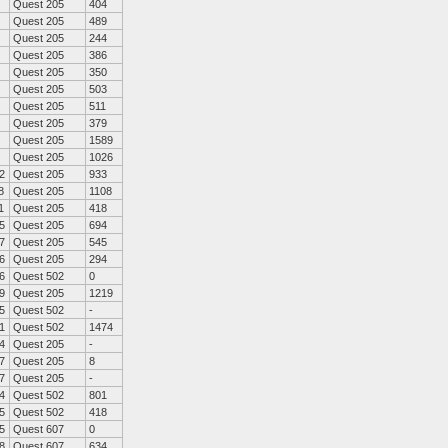
Quest 205
404
Quest 205
489
Quest 205
244
Quest 205
386
Quest 205
350
Quest 205
503
Quest 205
511
Quest 205
379
Quest 205
1589
Quest 205
1026
2
Quest 205
933
8
Quest 205
1108
1
Quest 205
418
5
Quest 205
694
7
Quest 205
545
6
Quest 205
294
6
Quest 502
0
9
Quest 205
1219
5
Quest 502
-
1
Quest 502
1474
4
Quest 205
-
7
Quest 205
8
7
Quest 205
-
4
Quest 502
801
5
Quest 502
418
5
Quest 607
0
8
Quest 607
634