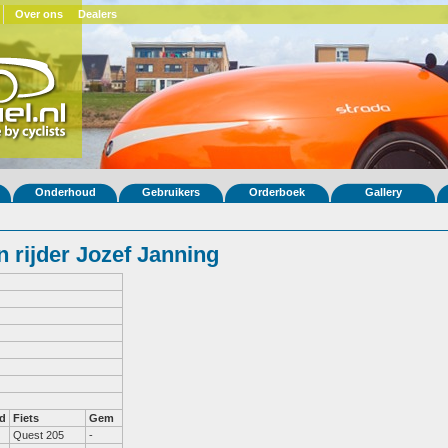
Over ons
Dealers
Onderhoud
Gebruikers
Orderboek
Gallery
 rijder Jozef Janning
d
Fiets
Gem
Quest 205
-