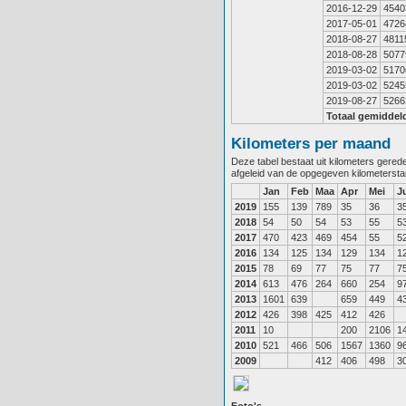
2016-12-29
4540
2017-05-01
4726
2018-08-27
4811
2018-08-28
5077
2019-03-02
5170
2019-03-02
5245
2019-08-27
5266
Totaal gemiddel
Kilometers per maand
Deze tabel bestaat uit kilometers gere
afgeleid van de opgegeven kilometerst
Jan
Feb
Maa
Apr
Mei
J
2019
155
139
789
35
36
3
2018
54
50
54
53
55
5
2017
470
423
469
454
55
5
2016
134
125
134
129
134
1
2015
78
69
77
75
77
7
2014
613
476
264
660
254
9
2013
1601
639
659
449
4
2012
426
398
425
412
426
2011
10
200
2106
1
2010
521
466
506
1567
1360
9
2009
412
406
498
3